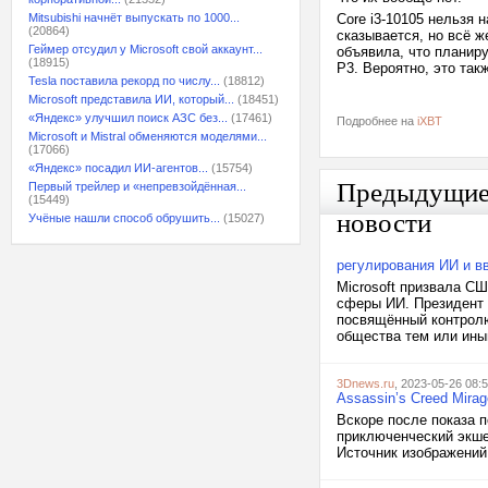
Mitsubishi начнёт выпускать по 1000...
Core i3-10105 нельзя
(20864)
сказывается, но всё ж
Геймер отсудил у Microsoft свой аккаунт...
объявила, что планиру
(18915)
P3. Вероятно, это та
Tesla поставила рекорд по числу...
(18812)
Microsoft представила ИИ, который...
(18451)
«Яндекс» улучшил поиск АЗС без...
(17461)
Подробнее на
iXBT
Microsoft и Mistral обменяются моделями...
(17066)
«Яндекс» посадил ИИ-агентов...
(15754)
Предыдущи
Первый трейлер и «непревзойдённая...
(15449)
новости
Учёные нашли способ обрушить...
(15027)
регулирования ИИ и в
Microsoft призвала С
сферы ИИ. Президент 
посвящённый контролю
общества тем или иным
3Dnews.ru
, 2023-05-26 08:
Assassin’s Creed Mira
Вскоре после показа п
приключенческий экше
Источник изображений