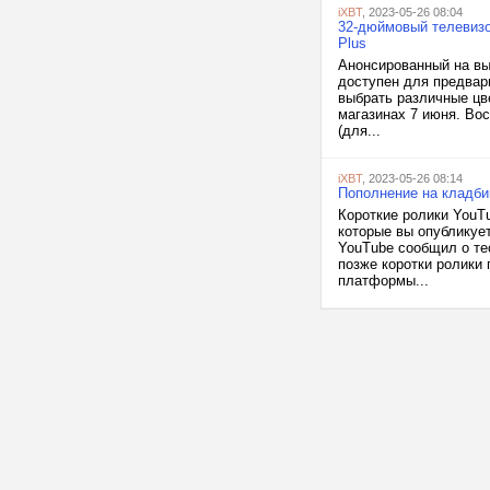
iXBT
, 2023-05-26 08:04
32-дюймовый телевизо
Plus
Анонсированный на вы
доступен для предвар
выбрать различные цв
магазинах 7 июня. Во
(для...
iXBT
, 2023-05-26 08:14
Пополнение на кладби
Короткие ролики YouTu
которые вы опубликует
YouTube сообщил о те
позже коротки ролики
платформы...