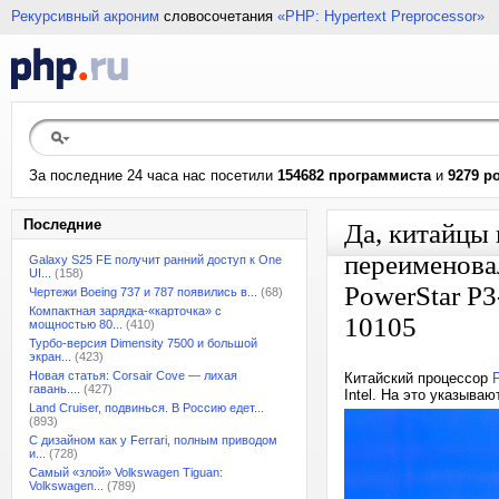
Рекурсивный акроним
словосочетания
«PHP: Hypertext Preprocessor»
За последние 24 часа нас посетили
154682 программиста
и
9279 р
Последние
Да, китайцы 
переименовал
Galaxy S25 FE получит ранний доступ к One
UI...
(158)
PowerStar P3
Чертежи Boeing 737 и 787 появились в...
(68)
Компактная зарядка-«карточка» с
10105
мощностью 80...
(410)
Турбо-версия Dimensity 7500 и большой
экран...
(423)
Новая статья: Corsair Cove — лихая
Китайский процессор
гавань....
(427)
Intel. На это указыва
Land Cruiser, подвинься. В Россию едет...
(893)
С дизайном как у Ferrari, полным приводом
и...
(728)
Самый «злой» Volkswagen Tiguan:
Volkswagen...
(789)