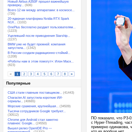
Новый Airbus A350F прошел важнейшую
проверку...
(606)
Всего 12 км между аппаратами: в космосе...
(726)
20-ядерная платформа Nvidia RTX Spark
N1X...
(1102)
OnePlus бесплатно раздает пользователям...
(1223)
Уцелевший после приводнения Starship...
(1137)
BMW уже не будет прежней: компания
запустила...
(1342)
В России создали радиационно-стойкий...
(1208)
«Роботы нам в этом помогут»: Илон Маск...
(823)
<
1
2
3
4
5
6
7
8
>
Популярные
США стали главным поставщиком...
(41443)
Character.AI запустила короткие ИИ-
сериалы...
(40665)
Морские сражения, крупнейшая...
(34509)
Тысячи сотрудников Google требуют...
(30512)
ПО показало, что P3-0
Chrome для Android стал заметно
с Hyper-Threading, ча
плавнее: Google...
(24550)
примерно одинакова, ч
Вышел релиз OpenIDE Pro —
что их вообще нет.
корпоративной...
(21332)