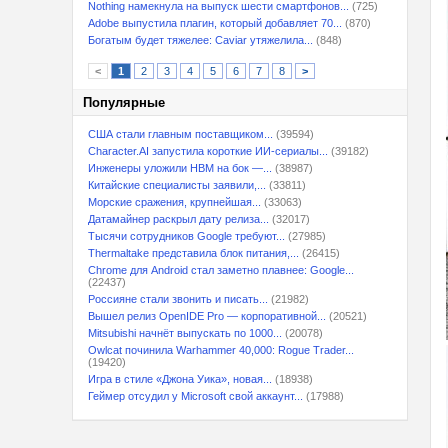
Nothing намекнула на выпуск шести смартфонов...
(725)
Adobe выпустила плагин, который добавляет 70...
(870)
Богатым будет тяжелее: Caviar утяжелила...
(848)
<
1
2
3
4
5
6
7
8
>
Популярные
США стали главным поставщиком...
(39594)
Character.AI запустила короткие ИИ-сериалы...
(39182)
Инженеры уложили HBM на бок —...
(38987)
Китайские специалисты заявили,...
(33811)
Морские сражения, крупнейшая...
(33063)
Датамайнер раскрыл дату релиза...
(32017)
Тысячи сотрудников Google требуют...
(27985)
Thermaltake представила блок питания,...
(26415)
Chrome для Android стал заметно плавнее: Google...
(22437)
Россияне стали звонить и писать...
(21982)
Вышел релиз OpenIDE Pro — корпоративной...
(20521)
Mitsubishi начнёт выпускать по 1000...
(20078)
Owlcat починила Warhammer 40,000: Rogue Trader...
(19420)
Игра в стиле «Джона Уика», новая...
(18938)
Геймер отсудил у Microsoft свой аккаунт...
(17988)