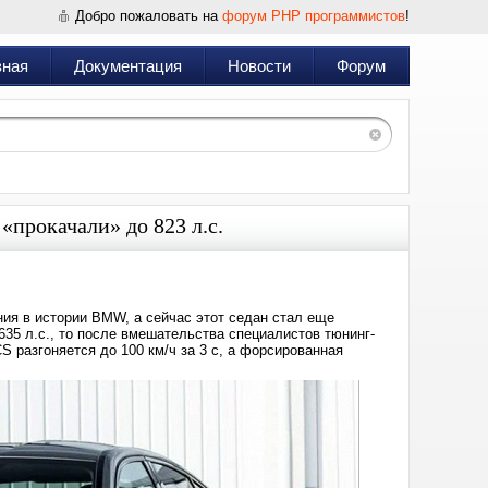
Добро пожаловать на
форум PHP программистов
!
вная
Документация
Новости
Форум
«прокачали» до 823 л.с.
ия в истории BMW, а сейчас этот седан стал еще
635 л.с., то после вмешательства специалистов тюнинг-
 разгоняется до 100 км/ч за 3 с, а форсированная