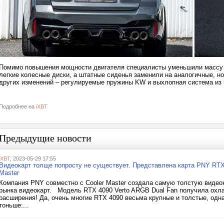
Помимо повышения мощности двигателя специалисты уменьшили массу с
легкие колесные диски, а штатные сиденья заменили на аналогичные, но
других изменений – регулируемые пружины KW и выхлопная система из
Подробнее на
iXBT
Предыдущие новости
iXBT
, 2023-05-29 17:55
Видеокарт толще попросту не существует. Представлена карта PNY RTX 
Master
Компания PNY совместно с Cooler Master создала самую толстую видео
рынка видеокарт. Модель RTX 4090 Verto ARGB Dual Fan получила охлади
расширения! Да, очень многие RTX 4090 весьма крупные и толстые, одна
тоньше:...