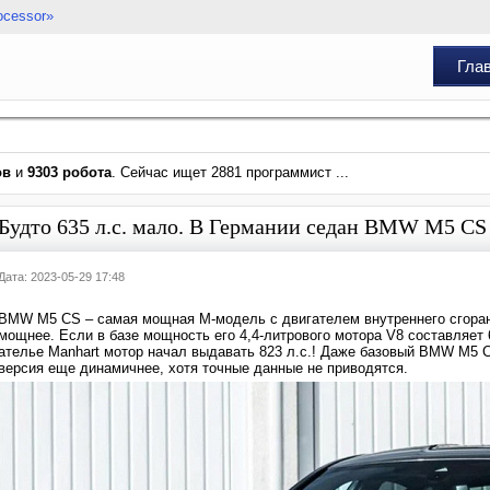
ocessor»
Гла
ов
и
9303 робота
. Сейчас ищет 2881 программист ...
Будто 635 л.с. мало. В Германии седан BMW M5 CS 
Дата: 2023-05-29 17:48
BMW M5 CS – самая мощная М-модель с двигателем внутреннего сгоран
мощнее. Если в базе мощность его 4,4-литрового мотора V8 составляет 
ателье Manhart мотор начал выдавать 823 л.с.! Даже базовый BMW M5 CS
версия еще динамичнее, хотя точные данные не приводятся.