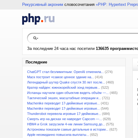
Рекурсивный акроним
словосочетания
«PHP: Hypertext Prepr
За последние 24 часа нас посетили
136635 программист
Последние
ChatGPT стал безлимитным: OpenAI отменила...
(274)
Маск построит «самое ценное здание на...
(414)
Легендарный шутер Quake спустя 30 лет после...
(460)
Кратер найден: южнокорейский зонд первым...
(522)
Испанцы научили один объектив видеть объём —...
(465)
Тактический экшен, масштабные операции и...
(721)
Machenike переводит 17-дюймовые игровые...
(431)
Machenike переводит 17-дюймовые игровые...
(544)
Thunderobot перевела игровые 17-дюймовые...
(684)
Смерть игр на дисках не навредит Capcom —...
(629)
HBM4 и Grok загрузили 4-нм линии Samsung до...
(575)
Астрономы показали самые детальные в истории...
(627)
Apple неожиданно повысила выплаты...
(652)