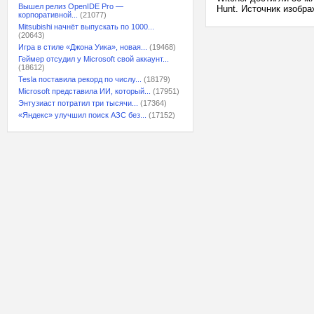
Вышел релиз OpenIDE Pro —
Hunt. Источник изобра
корпоративной...
(21077)
Mitsubishi начнёт выпускать по 1000...
(20643)
Игра в стиле «Джона Уика», новая...
(19468)
Геймер отсудил у Microsoft свой аккаунт...
(18612)
Tesla поставила рекорд по числу...
(18179)
Microsoft представила ИИ, который...
(17951)
Энтузиаст потратил три тысячи...
(17364)
«Яндекс» улучшил поиск АЗС без...
(17152)