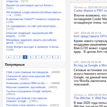
открытом...
(1177)
Вашингтон расследует доступ Китая к...
3Dnews.ru
, 2023-05-29 21:
(1182)
Cooler Master и PNY 
ИИ впервые создал жизнеспособные вирусы
— в...
(1660)
Вполне возможно, что
охлаждения Cooler Ma
В приложении ChatGPT появится генератор...
(1196)
оснащённую очень тол
LG оправдалась за софт для мониторов,...
(1273)
Опасная тенденция: нашумевшая ИИ-
iXBT
, 2023-05-29 21:14
модель...
(1338)
Arm представила GPU 
Минцифры задумало лишить российских
Кроме нового суперъя
детей...
(1330)
младшими решениями M
Geely Monjaro выходит в премиум: в Китае...
Mali-G720 может содер
(1240)
ядер. В целом Arm го
<
1
2
3
4
5
6
7
8
>
iXBT
, 2023-05-29 20:45
Популярные
Вслед за Google и Micr
Сетевые источники соо
США стали главным поставщиком...
(40895)
искусственного интелл
Character.AI запустила короткие ИИ-
Google, на данный мом
сериалы...
(40241)
что Mozilla заключила
Инженеры уложили HBM на бок —...
(39888)
поисковой...
Морские сражения, крупнейшая...
(34093)
Тысячи сотрудников Google требуют...
(29614)
3Dnews.ru
, 2023-05-29 20:
The Witcher 3: Wild H
Chrome для Android стал заметно
плавнее: Google...
(23852)
В мае 2020 года польс
Россияне стали звонить и писать...
(22613)
Witcher достигли 50 мл