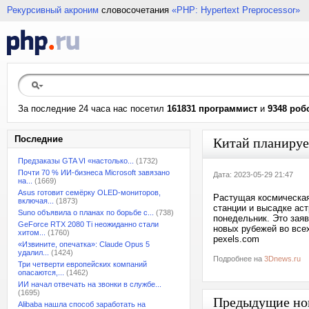
Рекурсивный акроним
словосочетания
«PHP: Hypertext Preprocessor»
За последние 24 часа нас посетил
161831 программист
и
9348 роб
Последние
Китай планирует
Предзаказы GTA VI «настолько...
(1732)
Почти 70 % ИИ-бизнеса Microsoft завязано
Дата: 2023-05-29 21:47
на...
(1669)
Asus готовит семёрку OLED-мониторов,
Растущая космическая
включая...
(1873)
станции и высадке аст
Suno объявила о планах по борьбе с...
(738)
понедельник. Это зая
GeForce RTX 2080 Ti неожиданно стали
новых рубежей во всех
хитом...
(1760)
pexels.com
«Извините, опечатка»: Claude Opus 5
удалил...
(1424)
Подробнее на
3Dnews.ru
Три четверти европейских компаний
опасаются,...
(1462)
ИИ начал отвечать на звонки в службе...
(1695)
Предыдущие но
Alibaba нашла способ заработать на