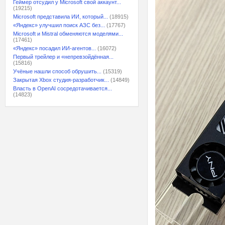
Геймер отсудил у Microsoft свой аккаунт...
(19215)
Microsoft представила ИИ, который...
(18915)
«Яндекс» улучшил поиск АЗС без...
(17767)
Microsoft и Mistral обменяются моделями...
(17461)
«Яндекс» посадил ИИ-агентов...
(16072)
Первый трейлер и «непревзойдённая...
(15816)
Учёные нашли способ обрушить...
(15319)
Закрытая Xbox студия-разработчик...
(14849)
Власть в OpenAI сосредотачивается...
(14823)