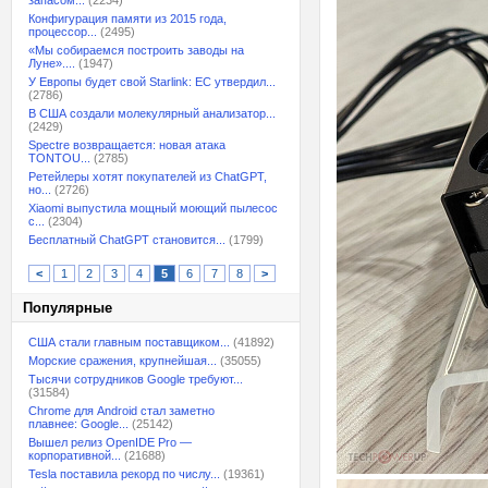
запасом...
(2234)
Конфигурация памяти из 2015 года,
процессор...
(2495)
«Мы собираемся построить заводы на
Луне»....
(1947)
У Европы будет свой Starlink: ЕС утвердил...
(2786)
В США создали молекулярный анализатор...
(2429)
Spectre возвращается: новая атака
TONTOU...
(2785)
Ретейлеры хотят покупателей из ChatGPT,
но...
(2726)
Xiaomi выпустила мощный моющий пылесос
с...
(2304)
Бесплатный ChatGPT становится...
(1799)
<
1
2
3
4
5
6
7
8
>
Популярные
США стали главным поставщиком...
(41892)
Морские сражения, крупнейшая...
(35055)
Тысячи сотрудников Google требуют...
(31584)
Chrome для Android стал заметно
плавнее: Google...
(25142)
Вышел релиз OpenIDE Pro —
корпоративной...
(21688)
Tesla поставила рекорд по числу...
(19361)