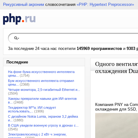
Рекурсивный акроним
словосочетания
«PHP: Hypertext Preprocessor»
За последние 24 часа нас посетили
145969 программистов
и
9303 
Последние
Одного вентиля
охлаждения Dua
На фоне бума искусственного интеллекта
цены...
(1754)
Бум искусственного интеллекта отправил
цены...
(2368)
Четыре монитора, 2,5-гигабитный Ethernet и...
(2504)
Хакеры превратили навыки для ИИ-агентов
в...
(2468)
Компания PNY на Comp
Техдиректор M**a: ИИ следует
охлаждения для SSD, 
использовать,...
(1906)
С дизайном Nokia Lumia, экраном 3,2 дюйма
и...
(1880)
В США увидели военную угрозу в дронах с...
(2545)
Электровелосипед с 2 кВт·ч энергии,