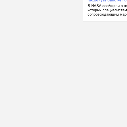
NASA чуть было не по
В NASA сообщили о пер
которых специалистам 
сопровождающим марсо