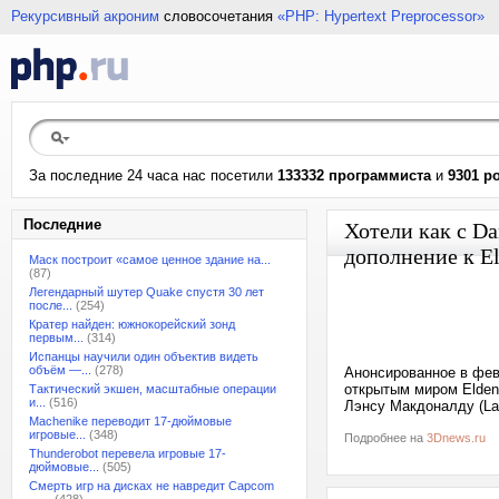
Рекурсивный акроним
словосочетания
«PHP: Hypertext Preprocessor»
За последние 24 часа нас посетили
133332 программиста
и
9301 р
Последние
Хотели как с Da
дополнение к E
Маск построит «самое ценное здание на...
(87)
Легендарный шутер Quake спустя 30 лет
после...
(254)
Кратер найден: южнокорейский зонд
первым...
(314)
Испанцы научили один объектив видеть
объём —...
(278)
Анонсированное в фев
открытым миром Elden
Тактический экшен, масштабные операции
и...
(516)
Лэнсу Макдоналду (Lan
Machenike переводит 17-дюймовые
игровые...
(348)
Подробнее на
3Dnews.ru
Thunderobot перевела игровые 17-
дюймовые...
(505)
Смерть игр на дисках не навредит Capcom