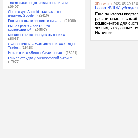
Thermaltake представила блок питания,...
3Dnews.ru
, 2023-05-30 12:
(26402)
Глава NVIDIA убеждён
Chrome для Android стал заметно
Ещё по итогам кварта
плавнее: Google...
(22410)
рассчитывает в самой
Россияне стали звонить и писать...
(21968)
компонентов для сист
Вышел релиз OpenIDE Pro —
заявил, что данные т
корпоративной...
(20507)
Источник...
Mitsubishi начнёт выпускать по 1000...
(20063)
Owlcat починила Warhammer 40,000: Rogue
Trader...
(19410)
Игра в стиле «Джона Уика», новая...
(18924)
Геймер отсудил у Microsoft свой аккаунт...
(17977)