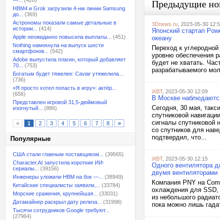
—...
(428)
Предыдущие но
HBM4 и Grok загрузили 4-нм линии Samsung
до...
(369)
Астрономы показали самые детальные в
3Dnews.ru
, 2023-05-30 12:
истории...
(414)
Японский стартап Pow
Apple неожиданно повысила выплаты...
(451)
океану
Nothing намекнула на выпуск шести
Переход к углеродной
смартфонов...
(542)
уровню обеспечения ра
Adobe выпустила плагин, который добавляет
будет не хватать. Час
70...
(753)
разрабатываемого мол
Богатым будет тяжелее: Caviar утяжелила...
(736)
«Я просто хотел попасть в игру»: актёр...
iXBT
, 2023-05-30 12:09
(656)
В Москве наблюдаются
Представлен игровой 31,5-дюймовый
Сегодня, 30 мая, такс
изогнутый...
(886)
спутниковой навигации
сигналы спутниковой 
<
1
2
3
4
5
6
7
8
>
со спутников для нав
подтвердил, что...
Популярные
США стали главным поставщиком...
(39565)
iXBT
, 2023-05-30 12:15
Character.AI запустила короткие ИИ-
Одного вентилятора д
сериалы...
(39156)
двумя вентиляторами
Инженеры уложили HBM на бок —...
(38949)
Компания PNY на Comp
Китайские специалисты заявили,...
(33784)
охлаждения для SSD, 
Морские сражения, крупнейшая...
(33031)
из небольшого радиат
Датамайнер раскрыл дату релиза...
(31998)
пока можно лишь гада
Тысячи сотрудников Google требуют...
(27964)