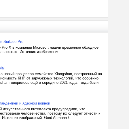
в Surface Pro
 Pro X в компании Microsoft нашли временное обходное
льностью. Источник изображения:...
lai
ла новый процессор семейства Xiangshan, построенный на
висимость КНР от зарубежных технологий, что особенно
shan говорилось ещё в середине 2021 года. Тогда были
пандемией и ядерной войной
ий искусственного интеллекта предупредили, что
ществование человечества, поэтому их следует отнести к
Источник изображений: Gerd Altmann /...