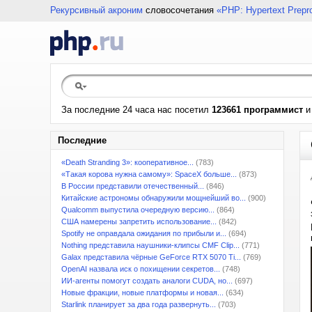
Рекурсивный акроним
словосочетания
«PHP: Hypertext Prepr
За последние 24 часа нас посетил
123661 программист
Последние
«Death Stranding 3»: кооперативное...
(783)
«Такая корова нужна самому»: SpaceX больше...
(873)
В России представили отечественный...
(846)
Китайские астрономы обнаружили мощнейший во...
(900)
Qualcomm выпустила очередную версию...
(864)
США намерены запретить использование...
(842)
Spotify не оправдала ожидания по прибыли и...
(694)
Nothing представила наушники-клипсы CMF Clip...
(771)
Galax представила чёрные GeForce RTX 5070 Ti...
(769)
OpenAI назвала иск о похищении секретов...
(748)
ИИ-агенты помогут создать аналоги CUDA, но...
(697)
Новые фракции, новые платформы и новая...
(634)
Starlink планирует за два года развернуть...
(703)