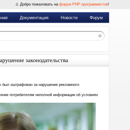
Добро пожаловать на
форум PHP программистов
!
вная
Документация
Новости
Форум
арушение законодательства
к был оштрафован за нарушение рекламного
ление потребителям неполной информации об условиях