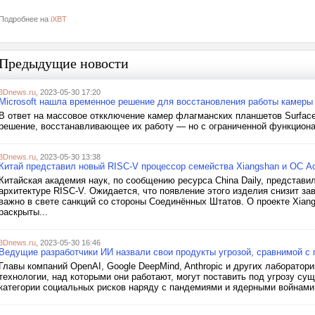
Подробнее на
iXBT
Предыдущие новости
3Dnews.ru
, 2023-05-30 17:20
Microsoft нашла временное решение для восстановления работы камеры 
В ответ на массовое откключение камер флагманских планшетов Surface
решение, восстанавливающее их работу — но с ограниченной функциона
3Dnews.ru
, 2023-05-30 13:38
Китай представил новый RISC-V процессор семейства Xiangshan и ОС Ao
Китайская академия наук, по сообщению ресурса China Daily, представи
архитектуре RISC-V. Ожидается, что появление этого изделия снизит за
важно в свете санкций со стороны Соединённых Штатов. О проекте Xiang
раскрыты...
3Dnews.ru
, 2023-05-30 16:46
Ведущие разработчики ИИ назвали свои продукты угрозой, сравнимой с 
Главы компаний OpenAI, Google DeepMind, Anthropic и других лаборатор
технологии, над которыми они работают, могут поставить под угрозу су
категории социальных рисков наряду с пандемиями и ядерными войнами. 