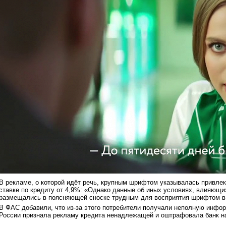
В рекламе, о которой идёт речь, крупным шрифтом указывалась привле
ставке по кредиту от 4,9%: «Однако данные об иных условиях, влияющи
размещались в поясняющей сноске трудным для восприятия шрифтом в 
В ФАС добавили, что из-за этого потребители получали неполную инфо
России признала рекламу кредита ненадлежащей и оштрафовала банк на