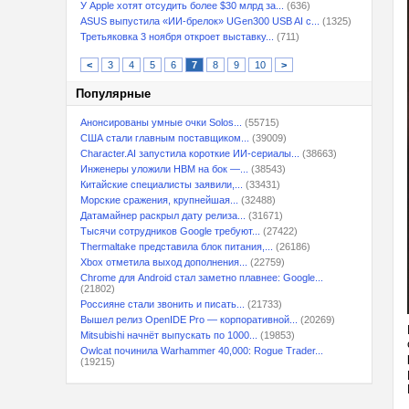
У Apple хотят отсудить более $30 млрд за...
(636)
ASUS выпустила «ИИ-брелок» UGen300 USB AI с...
(1325)
Третьяковка 3 ноября откроет выставку...
(711)
<
3
4
5
6
7
8
9
10
>
Популярные
Анонсированы умные очки Solos...
(55715)
США стали главным поставщиком...
(39009)
Character.AI запустила короткие ИИ-сериалы...
(38663)
Инженеры уложили HBM на бок —...
(38543)
Китайские специалисты заявили,...
(33431)
Морские сражения, крупнейшая...
(32488)
Датамайнер раскрыл дату релиза...
(31671)
Тысячи сотрудников Google требуют...
(27422)
Thermaltake представила блок питания,...
(26186)
Xbox отметила выход дополнения...
(22759)
Chrome для Android стал заметно плавнее: Google...
(21802)
Россияне стали звонить и писать...
(21733)
Вышел релиз OpenIDE Pro — корпоративной...
(20269)
Mitsubishi начнёт выпускать по 1000...
(19853)
Owlcat починила Warhammer 40,000: Rogue Trader...
(19215)