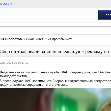
ocessor»
Гла
и
9438 роботов
. Сейчас ищет 2121 программист ...
Сбер оштрафовали за «ненадлежащую» рекламу и н
Дата: 2023-05-30 17:17
Федеральная антимонопольная служба (ФАС) подтвердила, что Сбербан
законодательства.
В пресс-службе ФАС заявили, что Сбербанк оштрафовали за предостав
кредита, которые определяют его стоимость.