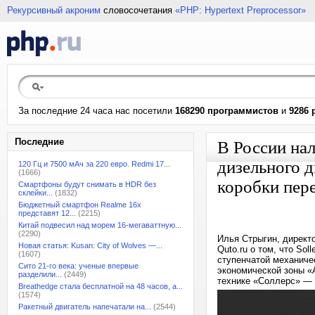
Рекурсивный акроним
словосочетания
«PHP: Hypertext Preprocessor»
За последние 24 часа нас посетили
168290 программистов
и
9286 
Последние
В России нал
дизельного д
120 Гц и 7500 мАч за 220 евро. Redmi 17...
(1666)
коробки пер
Смартфоны будут снимать в HDR без
склейки...
(1832)
Бюджетный смартфон Realme 16x
представят 12...
(2215)
Китай подвесил над морем 16-мегаваттную...
(2290)
Илья Стрыгин, директ
Новая статья: Kusan: City of Wolves —...
Quto.ru о том, что So
(1607)
ступенчатой механиче
Сито 21-го века: ученые впервые
экономической зоны «
разделили...
(2449)
технике «Соллерс» — к
Breathedge стала бесплатной на 48 часов, а...
(1574)
Ракетный двигатель напечатали на...
(2544)