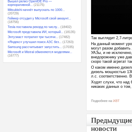
Вышел релиз OpenIDE Pro —
корпоративной...
(21175)
Mitsubishi начнёт выпускать по 1000...
(20729)
Геймер отсудил у Microsoft свой аккаунт...
(18756)
Tesla поставила рекорд по числу...
(18402)
Microsoft представила ИИ, который...
(18135)
Энтузиаст потратил три тысячи...
(17482)
Так выглядит 2,7-литро
«Яндекс» улучшил поиск АЗС без...
(17263)
На данный момент уро
Samsung рассчитывает запустить...
(17035)
могут разом добавить
Microsoft и Mistral обменяются моделями...
УАЗы, и не исключено
(16777)
внедорожнику уже давн
скоро такой агрегат т
О каком именно дизел
дизель мощностью 130 
л.с. соответственно. 
Ходят слухи, что над 
никаких данных о том,
Подробнее на
iXBT
Предыдущи
новости