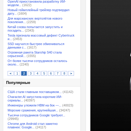
OpenAI приостановила разработку ИИ-
модели...
(1622)
Новый геймплейный трейлер подтвердил
дату...
(1604)
Для марсианских вертолётов нового
поколения...
(2259)
Китай снова попытается запустить и
посадить...
(2343)
Tesla признала массовый дефект Cybertruck
и...
(2453)
SSD научатся быстрее обмениваться
данными с...
(1617)
Огромная ракета Starship S40 стала
серьезной...
(1555)
От более тысячи сотрудников осталось
около...
(2240)
<
1
2
3
4
5
6
7
8
>
Популярные
США стали главным поставщиком...
(41142)
Character.AI запустила короткие ИИ-
сериалы...
(40397)
Инженеры уложили HBM на бок —...
(40023)
Морские сражения, крупнейшая...
(34247)
Тысячи сотрудников Google требуют...
(29945)
Chrome для Android стал заметно
плавнее: Google...
(24117)