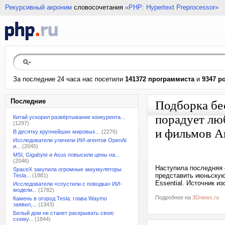
Рекурсивный акроним
словосочетания
«PHP: Hypertext Preprocessor»
За последние 24 часа нас посетили
141372 программиста
и
9347 р
Последние
Подборка бес
порадует лю
Китай ускорил развёртывание конкурента...
(1297)
и фильмов А
В десятку крупнейших мировых...
(2276)
Исследователи уличили ИИ-агентов OpenAI
и...
(2045)
MSI, Gigabyte и Asus повысили цены на...
(2046)
Наступила последняя с
SpaceX закупила огромные аккумуляторы
представить июньскую 
Tesla...
(1881)
Essential. Источник из
Исследователи «спустили с поводка» ИИ-
модели...
(1782)
Подробнее на
3Dnews.ru
Камень в огород Tesla: глава Waymo
заявил,...
(1343)
Белый дом не станет раскрывать свою
схему...
(1844)