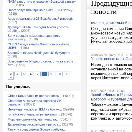
Предыдущи
NASA запустило операцию «Большой взрыв»
—...
(1589)
новости
Doom запустили прямо в Paint — и к этому...
(1919)
Asus представила 26,5-дюймовый игровой...
(1527)
пульса, длительной а
Дефицит HBM4E вынудит Nvidia урезать
Сегодня компания Garm
объём...
(2006)
множеством новых кар
Sony всерьёз намерена наполнить
улучшенным датчиком с
экосистему...
(1518)
Источник изображений:
Club 3D представила 9-метровый кабель
USB4...
(1496)
SpaceX выбрала Nvidia для ИИ будущего —...
3Dnews.ru
, 2023-05-31 19:
(1828)
У всех новых плат Gi
Возвращение блудного сына: спустя шесть
Исследовательская ко
лет...
(1834)
установленной на сот
незащищённых веб-сер
<
4
5
6
7
8
9
10
11
>
через Интернет, либо 
Популярные
iXBT
, 2023-05-31 19:01
Такой «Нивы» в Росси
США стали главным поставщиком...
(40021)
мотором и турелью д
Character.AI запустила короткие ИИ-
сериалы...
(39521)
Telegram-канал «Авто
под названием «Арта»
Инженеры уложили HBM на бок —...
(39286)
обрезали и превратили
Китайские специалисты заявили,...
(34076)
комплекса. У автомоби
Морские сражения, крупнейшая...
(33414)
Датамайнер раскрыл дату релиза...
(32270)
Тысячи сотрудников Google требуют...
iXBT
, 2023-05-31 19:12