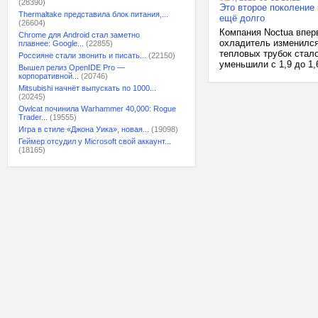
(28390)
Это второе поколение
Thermaltake представила блок питания,...
ещё долго
(26604)
Компания Noctua впер
Chrome для Android стал заметно
охладитель изменился 
плавнее: Google...
(22855)
тепловых трубок стало
Россияне стали звонить и писать...
(22150)
уменьшили с 1,9 до 1,
Вышел релиз OpenIDE Pro —
корпоративной...
(20746)
Mitsubishi начнёт выпускать по 1000...
(20245)
Owlcat починила Warhammer 40,000: Rogue
Trader...
(19555)
Игра в стиле «Джона Уика», новая...
(19098)
Геймер отсудил у Microsoft свой аккаунт...
(18165)