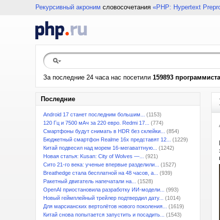
Рекурсивный акроним
словосочетания
«PHP: Hypertext Prepr
За последние 24 часа нас посетили
159893 программист
Последние
Android 17 станет последним большим...
(1153)
120 Гц и 7500 мАч за 220 евро. Redmi 17...
(774)
Смартфоны будут снимать в HDR без склейки...
(854)
Бюджетный смартфон Realme 16x представят 12...
(1229)
Китай подвесил над морем 16-мегаваттную...
(1242)
Новая статья: Kusan: City of Wolves —...
(921)
Сито 21-го века: ученые впервые разделили...
(1527)
Breathedge стала бесплатной на 48 часов, а...
(939)
Ракетный двигатель напечатали на...
(1528)
OpenAI приостановила разработку ИИ-модели...
(993)
Новый геймплейный трейлер подтвердил дату...
(1014)
Для марсианских вертолётов нового поколения...
(1619)
Китай снова попытается запустить и посадить...
(1543)