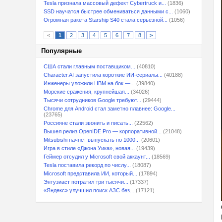
Tesla признала массовый дефект Cybertruck и...
(1836)
SSD научатся быстрее обмениваться данными с...
(1060)
Огромная ракета Starship S40 стала серьезной...
(1056)
<
1
2
3
4
5
6
7
8
>
Популярные
США стали главным поставщиком...
(40810)
Character.AI запустила короткие ИИ-сериалы...
(40188)
Инженеры уложили HBM на бок —...
(39840)
Морские сражения, крупнейшая...
(34026)
Тысячи сотрудников Google требуют...
(29444)
Chrome для Android стал заметно плавнее: Google...
(23765)
Россияне стали звонить и писать...
(22562)
Вышел релиз OpenIDE Pro — корпоративной...
(21048)
Mitsubishi начнёт выпускать по 1000...
(20601)
Игра в стиле «Джона Уика», новая...
(19439)
Геймер отсудил у Microsoft свой аккаунт...
(18569)
Tesla поставила рекорд по числу...
(18087)
Microsoft представила ИИ, который...
(17894)
Энтузиаст потратил три тысячи...
(17337)
«Яндекс» улучшил поиск АЗС без...
(17121)