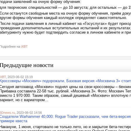
подачи заявлений на очную форму обучения:
для творческих специальностей — до 10 августа; для остальных — до 15
Если останутся свободные места на очную форму обучения, приём докум
другие формы обучения каждый колледж определяет самостоятельно.
После подачи заявления в личный кабинет на «Госуслугах» будет прихо
проведения дополнительных вступительных испытаний и их результатах
абитуриенту нужно будет подтвердить согласие в личном кабинете и при
Подробнее на
iXBT
Предыдущие новости
iXBT
, 2023-06-02 15:19
Кроссоверы «Москвич» подорожали. Базовая версия «Москвича 3» стоит
Сегодня автозавод «Москвич» поднял цены на свои кроссоверы – бензин
Прибавка составила 22-58 тыс. рублей. «Москвича 3». Фото: Москвич Те
вместо 1 970 000. Таким образом, самый дешевый «Москвич» вплотную п
вариант, но с вариатором...
3Dnews.ru
, 2023-06-02 14:56
Создатели Warhammer 40,000: Rogue Trader рассказали, чем бета-версия
примере квеста
Накануне, 1 июня, стартовало не только лето, но и закрытое бета-тести