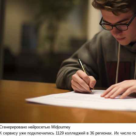
Сгенерировано нейросетью Midjourney
К сервису уже подключились 1129 колледжей в 36 регионах. Их число п