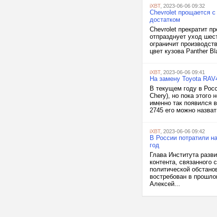
iXBT
, 2023-06-06 09:32
Chevrolet прощается 
достатком
Chevrolet прекратит п
отпразднует уход шес
ограничит производств
цвет кузова Panther B
iXBT
, 2023-06-06 09:41
На замену Toyota RAV
В текущем году в Рос
Chery), но пока этого
именно так появился в
2745 его можно назват
iXBT
, 2023-06-06 09:42
В России потратили на
год
Глава Института разв
контента, связанного 
политической обстанов
востребован в прошлом
Алексей...