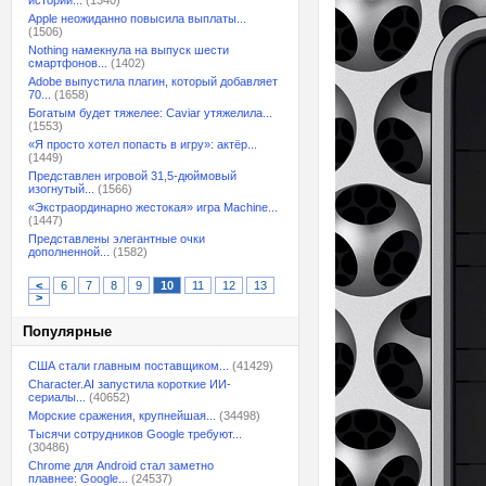
истории...
(1340)
Apple неожиданно повысила выплаты...
(1506)
Nothing намекнула на выпуск шести
смартфонов...
(1402)
Adobe выпустила плагин, который добавляет
70...
(1658)
Богатым будет тяжелее: Caviar утяжелила...
(1553)
«Я просто хотел попасть в игру»: актёр...
(1449)
Представлен игровой 31,5-дюймовый
изогнутый...
(1566)
«Экстраординарно жестокая» игра Machine...
(1447)
Представлены элегантные очки
дополненной...
(1582)
<
6
7
8
9
10
11
12
13
>
Популярные
США стали главным поставщиком...
(41429)
Character.AI запустила короткие ИИ-
сериалы...
(40652)
Морские сражения, крупнейшая...
(34498)
Тысячи сотрудников Google требуют...
(30486)
Chrome для Android стал заметно
плавнее: Google...
(24537)