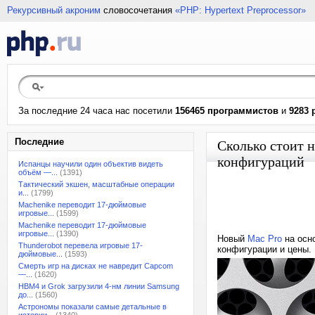
Рекурсивный акроним
словосочетания
«PHP: Hypertext Preprocessor»
За последние 24 часа нас посетили
156465 программистов
и
9283 
Последние
Сколько стоит 
конфигураций
Испанцы научили один объектив видеть
объём —...
(1391)
Тактический экшен, масштабные операции
и...
(1799)
Machenike переводит 17-дюймовые
игровые...
(1599)
Machenike переводит 17-дюймовые
игровые...
(1390)
Новый
Mac Pro
на осно
Thunderobot перевела игровые 17-
конфигурации и цены.
дюймовые...
(1593)
Смерть игр на дисках не навредит Capcom
—...
(1620)
HBM4 и Grok загрузили 4-нм линии Samsung
до...
(1560)
Астрономы показали самые детальные в