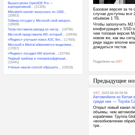
Вышел релиз OpenIDE Pro —
корпоративной...
(21326)
Базовая версия за те 
Mitsubishi начнёт выпускать по 1000...
случае доступны все 
(20853)
объёмом 1 ТБ.
Геймер отсудил у Microsoft свой аккаунт...
Чтобы заполучить M2 
(18909)
конфигурация с SSD о
Tesla поставила рекорд по числу...
(18796)
чем топовая версия Ma
Microsoft представила ИИ, который...
(18436)
новом же, как мы сег
«Яндекс» улучшил поиск АЗС без...
(17455)
ряде задач вполне мож
Microsoft и Mistral обменяются моделями...
дождаться тестов.
(17057)
«Яндекс» посадил ИИ-агентов...
(15746)
Первый трейлер и «непревзойдённая...
Подробнее на
iXBT
(15441)
Учёные нашли способ обрушить...
(15018)
Предыдущие но
iXBT
, 2023-06-06 09:59
Автомобили из Китая 
среди них — Toyota C
Открыт новый канал по
объемы, чем автомоби
кораблями. Группа Glo
«возобновлении обраб
три...