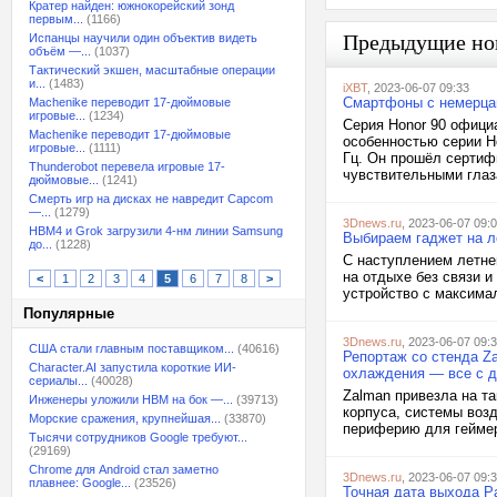
Кратер найден: южнокорейский зонд
первым...
(1166)
Предыдущие но
Испанцы научили один объектив видеть
объём —...
(1037)
Тактический экшен, масштабные операции
и...
(1483)
iXBT
, 2023-06-07 09:33
Смартфоны с немерцаю
Machenike переводит 17-дюймовые
игровые...
(1234)
Серия Honor 90 официа
Machenike переводит 17-дюймовые
особенностью серии H
игровые...
(1111)
Гц. Он прошёл сертиф
Thunderobot перевела игровые 17-
чувствительными глаза
дюймовые...
(1241)
Смерть игр на дисках не навредит Capcom
—...
(1279)
3Dnews.ru
, 2023-06-07 09:
HBM4 и Grok загрузили 4-нм линии Samsung
Выбираем гаджет на л
до...
(1228)
С наступлением летне
на отдыхе без связи и
<
1
2
3
4
5
6
7
8
>
устройство с максима
Популярные
3Dnews.ru
, 2023-06-07 09:
США стали главным поставщиком...
(40616)
Репортаж со стенда Za
Character.AI запустила короткие ИИ-
охлаждения — все с 
сериалы...
(40028)
Zalman привезла на т
Инженеры уложили HBM на бок —...
(39713)
корпуса, системы воз
Морские сражения, крупнейшая...
(33870)
периферию для геймер
Тысячи сотрудников Google требуют...
(29169)
Chrome для Android стал заметно
3Dnews.ru
, 2023-06-07 09:
плавнее: Google...
(23526)
Точная дата выхода P