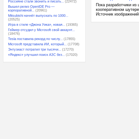
Россияне стали звонить и писать...
(22472)
Пока разработчики из 
Вышел релиз OpenIDE Pro —
кооперативном шутере
корпоративной...
(20961)
Источник изображений: 
Mitsubishi начнёт выпускать по 1000...
(20525)
Игра в стиле «Джона Уика», новая...
(19365)
Геймер отсудил у Microsoft свой аккаунт...
(18476)
Tesla поставила рекорд по числу...
(17855)
Microsoft представила ИИ, который...
(17708)
Энтузиаст потратил три тысячи...
(17270)
«Яндекс» улучшил поиск АЗС без...
(17020)