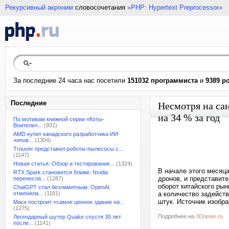
Рекурсивный акроним
словосочетания
«PHP: Hypertext Preprocessor»
За последние 24 часа нас посетили
151032 программиста
и
9389 р
Последние
Несмотря на са
на 34 % за год
По мотивам книжной серии «Коты-
Воители»...
(931)
AMD купит канадского разработчика ИИ-
чипов...
(1304)
Trouver представил роботы-пылесосы с...
(1147)
Новая статья: Обзор и тестирование...
(1324)
В начале этого месяц
RTX Spark становится ближе: Nvidia
дронов, и представит
перенесла...
(1287)
оборот китайского ры
ChatGPT стал безлимитным: OpenAI
отменила...
(1181)
а количество задейств
штук. Источник изобра
Маск построит «самое ценное здание на...
(1275)
Подробнее на
3Dnews.ru
Легендарный шутер Quake спустя 30 лет
после...
(1141)