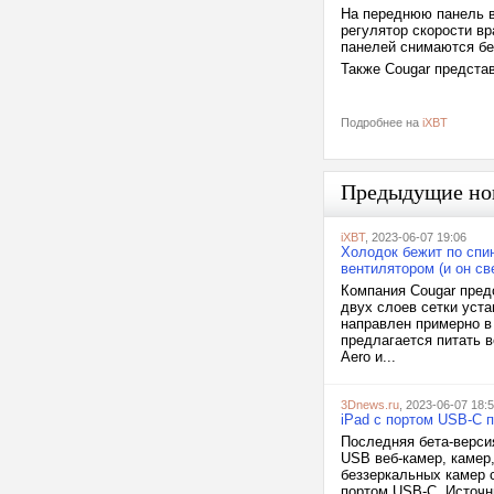
На переднюю панель в
регулятор скорости в
панелей снимаются бе
Также Cougar предста
Подробнее на
iXBT
Предыдущие но
iXBT
, 2023-06-07 19:06
Холодок бежит по спи
вентилятором (и он св
Компания Cougar пред
двух слоев сетки уст
направлен примерно в
предлагается питать в
Aero и...
3Dnews.ru
, 2023-06-07 18:
iPad с портом USB-C 
Последняя бета-верси
USB веб-камер, камер,
беззеркальных камер 
портом USB-C. Источни