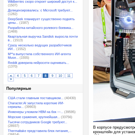
Wildberries скоро откроет широкий доступ к...
(1507)
Долицензировались: с Microsoft требуют...
(1282)
DeepSeek планирует существенно поднять
цены...
(1587)
Разработка китайского ролевого боевика...
(1469)
Квартальная выручка Sandisk выросла почти
в...
(1513)
Сразу несколько ведущих разработчиков
ИИ...
(1552)
M**a выпустила собственного ИИ-агента
Muse...
(1555)
Reddit доверила нейросети оценивать...
(1370)
<
4
5
6
7
8
9
10
11
>
Популярные
США стали главным поставщиком...
(40430)
Character.AI запустила короткие ИИ-
сериалы...
(39903)
Инженеры уложили HBM на бок —...
(39595)
Морские сражения, крупнейшая...
(33756)
Тысячи сотрудников Google требуют...
(28937)
В корпусе предусмотре
Thermaltake представила блок питания,...
кронштейн для устано
(26814)