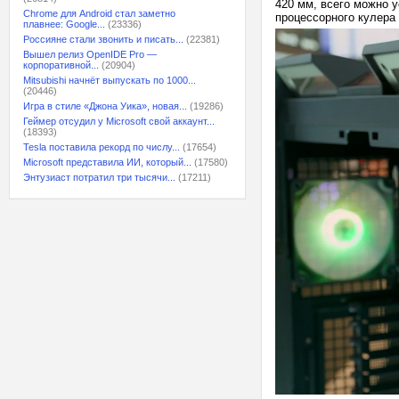
420 мм, всего можно у
Chrome для Android стал заметно
процессорного кулера
плавнее: Google...
(23336)
Россияне стали звонить и писать...
(22381)
Вышел релиз OpenIDE Pro —
корпоративной...
(20904)
Mitsubishi начнёт выпускать по 1000...
(20446)
Игра в стиле «Джона Уика», новая...
(19286)
Геймер отсудил у Microsoft свой аккаунт...
(18393)
Tesla поставила рекорд по числу...
(17654)
Microsoft представила ИИ, который...
(17580)
Энтузиаст потратил три тысячи...
(17211)