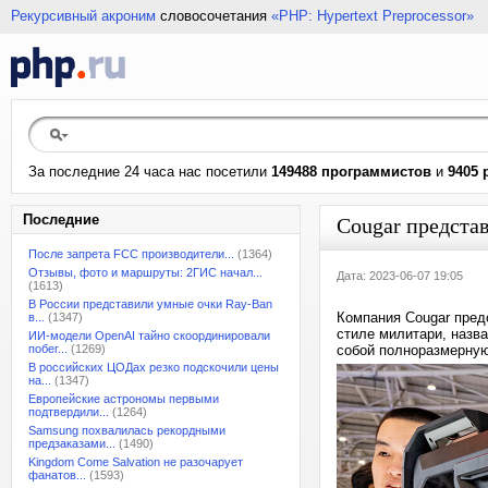
Рекурсивный акроним
словосочетания
«PHP: Hypertext Preprocessor»
За последние 24 часа нас посетили
149488 программистов
и
9405 
Последние
Cougar представ
После запрета FCC производители...
(1364)
Отзывы, фото и маршруты: 2ГИС начал...
Дата: 2023-06-07 19:05
(1613)
В России представили умные очки Ray-Ban
Компания Cougar пред
в...
(1347)
стиле милитари, назв
ИИ-модели OpenAI тайно скоординировали
побег...
(1269)
собой полноразмерную
В российских ЦОДах резко подскочили цены
на...
(1347)
Европейские астрономы первыми
подтвердили...
(1264)
Samsung похвалилась рекордными
предзаказами...
(1490)
Kingdom Come Salvation не разочарует
фанатов...
(1593)