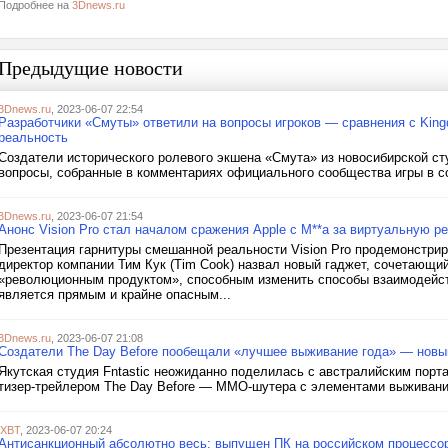
Подробнее на
3Dnews.ru
Предыдущие новости
3Dnews.ru
, 2023-06-07 22:54
Разработчики «Смуты» ответили на вопросы игроков — сравнения с King
реальность
Создатели исторического ролевого экшена «Смута» из новосибирской ст
вопросы, собранные в комментариях официального сообщества игры в соц
3Dnews.ru
, 2023-06-07 21:54
Анонс Vision Pro стал началом сражения Apple c M**a за виртуальную 
Презентация гарнитуры смешанной реальности Vision Pro продемонстри
директор компании Тим Кук (Tim Cook) назвал новый гаджет, сочетающи
«революционным продуктом», способным изменить способы взаимодейств
является прямым и крайне опасным...
3Dnews.ru
, 2023-06-07 21:08
Создатели The Day Before пообещали «лучшее выживание года» — новы
Якутская студия Fntastic неожиданно поделилась c австралийским порт
тизер-трейлером The Day Before — ММО-шутера с элементами выживания
iXBT
, 2023-06-07 20:24
Антисанкционный абсолютно весь: выпущен ПК на российском процессо