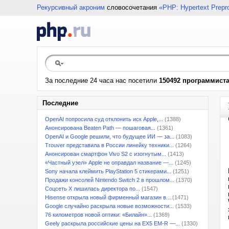
Рекурсивный акроним
словосочетания
«PHP: Hypertext Prepr
За последние 24 часа нас посетили
150492 программист
Последние
OpenAI попросила суд отклонить иск Apple,...
(1388)
Анонсирована Beaten Path — пошаговая...
(1361)
OpenAI и Google решили, что будущее ИИ — за...
(1083)
Trouver представила в России линейку техники...
(1264)
Анонсирован смартфон Vivo S2 с изогнутым...
(1413)
«Частный узел» Apple не оправдал название —...
(1245)
Sony начала клеймить PlayStation 5 стикерами...
(1251)
Продажи консолей Nintendo Switch 2 в прошлом...
(1370)
Соцсеть X лишилась директора по...
(1547)
Hisense открыла новый фирменный магазин в...
(1471)
Google случайно раскрыла новые возможности...
(1533)
76 километров новой оптики: «Билайн»...
(1369)
Geely раскрыла российские цены на EX5 EM-R —...
(1330)