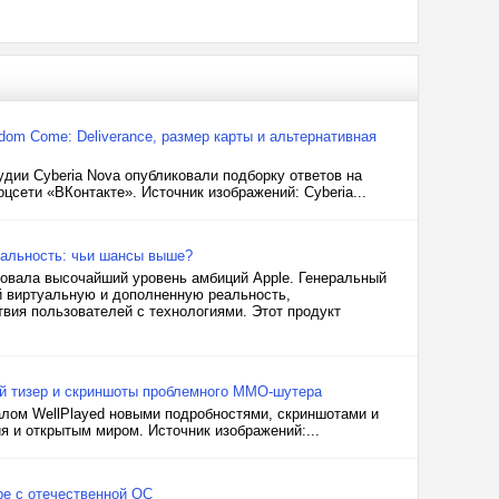
dom Come: Deliverance, размер карты и альтернативная
удии Cyberia Nova опубликовали подборку ответов на
сети «ВКонтакте». Источник изображений: Cyberia...
реальность: чьи шансы выше?
ровала высочайший уровень амбиций Apple. Генеральный
й виртуальную и дополненную реальность,
ия пользователей с технологиями. Этот продукт
й тизер и скриншоты проблемного ММО-шутера
алом WellPlayed новыми подробностями, скриншотами и
 и открытым миром. Источник изображений:...
ре с отечественной ОС