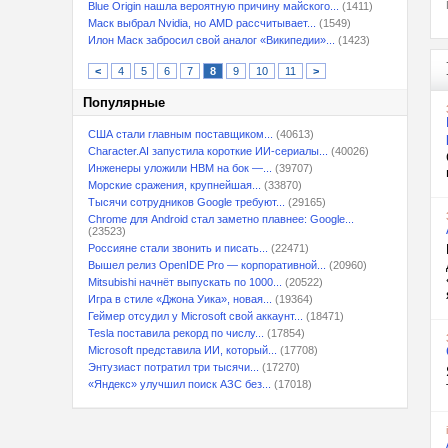
Blue Origin нашла вероятную причину майского...
(1411)
Маск выбрал Nvidia, но AMD рассчитывает...
(1549)
Илон Маск забросил свой аналог «Википедии»...
(1423)
<
4
5
6
7
8
9
10
11
>
Популярные
США стали главным поставщиком...
(40613)
Character.AI запустила короткие ИИ-сериалы...
(40026)
Инженеры уложили HBM на бок —...
(39707)
Морские сражения, крупнейшая...
(33870)
Тысячи сотрудников Google требуют...
(29165)
Chrome для Android стал заметно плавнее: Google...
(23523)
Россияне стали звонить и писать...
(22471)
Вышел релиз OpenIDE Pro — корпоративной...
(20960)
Mitsubishi начнёт выпускать по 1000...
(20522)
Игра в стиле «Джона Уика», новая...
(19364)
Геймер отсудил у Microsoft свой аккаунт...
(18471)
Tesla поставила рекорд по числу...
(17854)
Microsoft представила ИИ, который...
(17708)
Энтузиаст потратил три тысячи...
(17270)
«Яндекс» улучшил поиск АЗС без...
(17018)