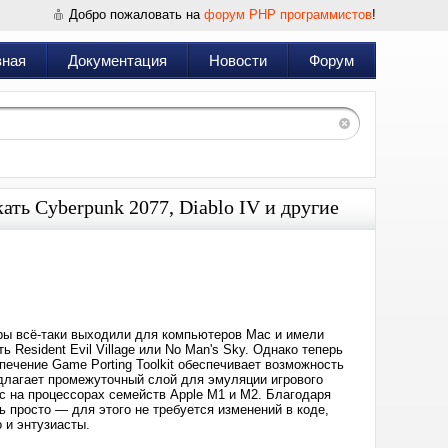
Добро пожаловать на
форум PHP программистов
!
вная
Документация
Новости
Форум
ть Cyberpunk 2077, Diablo IV и другие
Дата:
2023-
06-
07
22:45
ры всё-таки выходили для компьютеров Mac и имели
Resident Evil Village или No Man's Sky. Однако теперь
ечение Game Porting Toolkit обеспечивает возможность
едлагает промежуточный слой для эмуляции игрового
ac на процессорах семейств Apple M1 и M2. Благодаря
 просто — для этого не требуется изменений в коде,
 и энтузиасты.