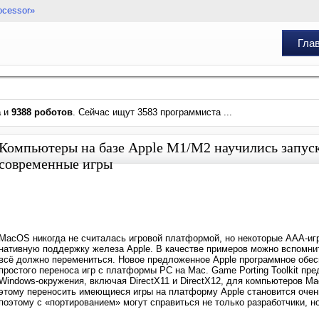
ocessor»
Гла
а
и
9388 роботов
. Сейчас ищут 3583 программиста ...
Компьютеры на базе Apple M1/M2 научились запуска
современные игры
MacOS никогда не считалась игровой платформой, но некоторые AAA-иг
нативную поддержку железа Apple. В качестве примеров можно вспомнить 
всё должно перемениться. Новое предложенное Apple программное обесп
простого переноса игр с платформы PC на Mac. Game Porting Toolkit пр
Windows-окружения, включая DirectX11 и DirectX12, для компьютеров M
этому переносить имеющиеся игры на платформу Apple становится очень
поэтому с «портированием» могут справиться не только разработчики, но