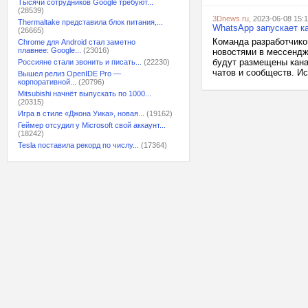
Тысячи сотрудников Google требуют...
(28539)
3Dnews.ru
, 2023-06-08 15:
Thermaltake представила блок питания,...
WhatsApp запускает к
(26665)
Команда разработчико
Chrome для Android стал заметно
плавнее: Google...
(23016)
новостями в мессендж
будут размещены кан
Россияне стали звонить и писать...
(22230)
чатов и сообществ. Ис
Вышел релиз OpenIDE Pro —
корпоративной...
(20796)
Mitsubishi начнёт выпускать по 1000...
(20315)
Игра в стиле «Джона Уика», новая...
(19162)
Геймер отсудил у Microsoft свой аккаунт...
(18242)
Tesla поставила рекорд по числу...
(17364)