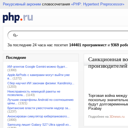
Рекурсивный акроним
словосочетания
«PHP: Hypertext Preprocessor»
За последние 24 часа нас посетил
144401 программист
и
9369 роб
Последние
Санкционная во
производителей
ИИ-агентов Google Gemini можно будет...
(1300)
Apple AirPods с камерами могут выйти уже
в...
(1272)
Сбер научил ИИ законам физики: Kandinsky...
(1203)
Неисправность немецкой ракеты не
позволила...
(1143)
Торговая война между
поскольку значительн
Лучшие смартфоны Android по соотношению
цены...
(1321)
будут долговременными
Британские власти ужесточили надзор за...
Pixabay
(1237)
Анонсирован симулятор киберпанкового...
Подробнее на
3Dnews.ru
(1800)
Samsung лишит Galaxy S27 Ultra одной из...