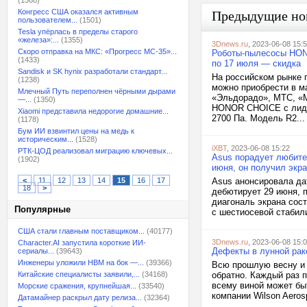
(1368)
Конгресс США оказался активным
Предыдущие но
пользователем...
(1501)
Tesla упёрлась в пределы старого
«железа»:...
(1355)
3Dnews.ru
, 2023-06-08 15:
Скоро отправка на МКС: «Прогресс МС-35»...
Роботы-пылесосы HONO
(1433)
по 17 июля — скидка
Sandisk и SK hynix разработали стандарт...
На российском рынке 
(1238)
можно приобрести в ма
Млечный Путь переполнен чёрными дырами
«Эльдорадо», МТС, «М
—...
(1350)
HONOR CHOICE с лида
Xiaomi представила недорогие домашние...
2700 Па. Модель R2...
(1178)
Бум ИИ взвинтил цены на медь к
историческим...
(1528)
iXBT
, 2023-06-08 15:22
РТК-ЦОД реализовал миграцию ключевых...
Asus порадует любите
(1902)
июня, он получил экра
<
11
12
13
14
15
16
17
Asus анонсировала да
18
>
дебютирует 29 июня, 
диагональ экрана сос
Популярные
с шестиосевой стабил
США стали главным поставщиком...
(40177)
3Dnews.ru
, 2023-06-08 15:
Character.AI запустила короткие ИИ-
Дефекты в лунной рак
сериалы...
(39643)
Инженеры уложили HBM на бок —...
(39366)
Всю прошлую весну и 
Китайские специалисты заявили,...
(34168)
обратно. Каждый раз п
всему виной может бы
Морские сражения, крупнейшая...
(33540)
компании Wilson Aeros
Датамайнер раскрыл дату релиза...
(32364)