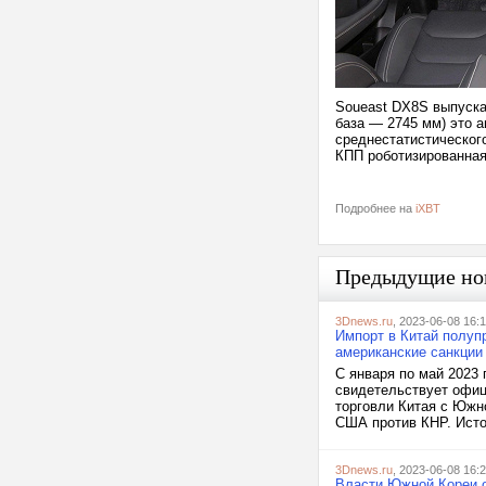
Soueast DX8S выпускае
база — 2745 мм) это а
среднестатистического
КПП роботизированная
Подробнее на
iXBT
Предыдущие но
3Dnews.ru
, 2023-06-08 16:
Импорт в Китай полупр
американские санкции
С января по май 2023 
свидетельствует офиц
торговли Китая с Южн
США против КНР. Исто
3Dnews.ru
, 2023-06-08 16:
Власти Южной Кореи о