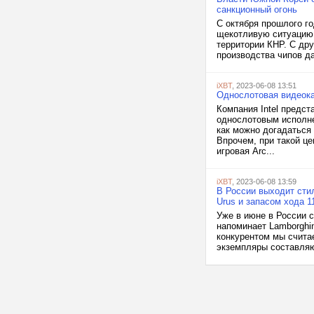
санкционный огонь
С октября прошлого го
щекотливую ситуацию.
территории КНР. С др
производства чипов да
iXBT
, 2023-06-08 13:51
Однослотовая видеокар
Компания Intel предст
однослотовым исполне
как можно догадаться 
Впрочем, при такой ц
игровая Arc...
iXBT
, 2023-06-08 13:59
В России выходит стил
Urus и запасом хода 1
Уже в июне в России с
напоминает Lamborghin
конкурентом мы считае
экземпляры составляют