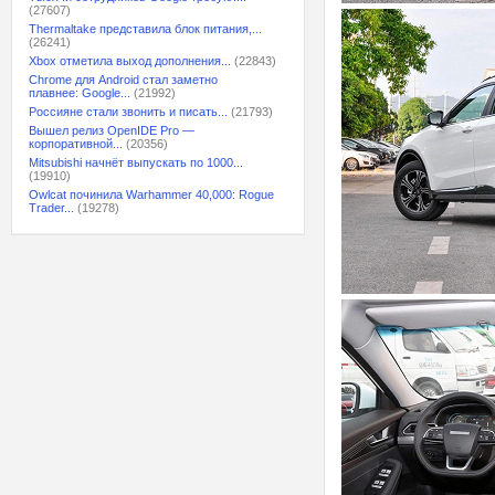
(27607)
Thermaltake представила блок питания,...
(26241)
Xbox отметила выход дополнения...
(22843)
Chrome для Android стал заметно
плавнее: Google...
(21992)
Россияне стали звонить и писать...
(21793)
Вышел релиз OpenIDE Pro —
корпоративной...
(20356)
Mitsubishi начнёт выпускать по 1000...
(19910)
Owlcat починила Warhammer 40,000: Rogue
Trader...
(19278)