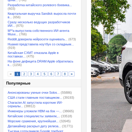
цены...
(706)
Разработка китайского ролевого боевика...
(603)
Квартальная выручка Sandisk выросла почти
в...
(656)
Сразу несколько ведущих разработчиков
ИИ...
(875)
M**a выпустила собственного ИИ-агента
Muse...
(766)
Reddit доверила нейросети оценивать...
(673)
Huawei представила ноутбук со складным...
(919)
Китайская CXMT отказала Apple в
поставках...
(475)
На фоне дефицита DRAM Apple обратилась
к...
(1156)
<
1
2
3
4
5
6
7
8
>
Популярные
Анонсированы умные очки Solos...
(55886)
США стали главным поставщиком...
(39193)
Character.AI запустила короткие ИИ-
сериалы...
(38812)
Инженеры уложили HBM на бок —...
(38665)
Китайские специалисты заявили,...
(33518)
Морские сражения, крупнейшая...
(32645)
Датамайнер раскрыл дату релиза...
(31771)
Тысячи сотрудников Google требуют...