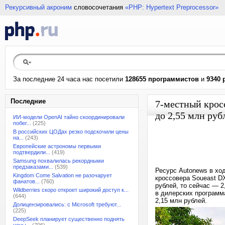
Рекурсивный акроним
словосочетания
«PHP: Hypertext Preprocessor»
За последние 24 часа нас посетили
128655 программистов
и
9340 
Последние
7-местный крос
до 2,55 млн руб
ИИ-модели OpenAI тайно скоординировали
побег...
(225)
В российских ЦОДах резко подскочили цены
на...
(243)
Европейские астрономы первыми
подтвердили...
(419)
Samsung похвалилась рекордными
предзаказами...
(539)
Ресурс Autonews в ход
Kingdom Come Salvation не разочарует
кроссовера Soueast D
фанатов...
(760)
рублей, то сейчас — 2
Wildberries скоро откроет широкий доступ к...
в дилерских программ
(644)
2,15 млн рублей.
Долицензировались: с Microsoft требуют...
(225)
DeepSeek планирует существенно поднять