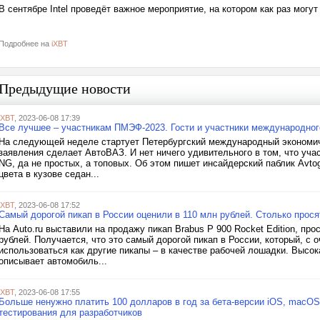
В сентябре Intel проведёт важное мероприятие, на котором как раз мог
Подробнее на
iXBT
Предыдущие новости
iXBT
, 2023-06-08 17:39
Все лучшее – участникам ПМЭФ-2023. Гости и участники международног
На следующей неделе стартует Петербургский международный экономич
заявления сделает АвтоВАЗ. И нет ничего удивительного в том, что уча
NG, да не простых, а топовых. Об этом пишет инсайдерский паблик Avto
цвета в кузове седан...
iXBT
, 2023-06-08 17:52
Самый дорогой пикап в России оценили в 110 млн рублей. Столько просят
На Auto.ru выставили на продажу пикап Brabus P 900 Rocket Edition, пр
рублей. Получается, что это самый дорогой пикап в России, который, с 
использоваться как другие пикапы – в качестве рабочей лошадки. Высок
описывает автомобиль...
iXBT
, 2023-06-08 17:55
Больше ненужно платить 100 долларов в год за бета-версии iOS, macOS
тестирования для разработчиков