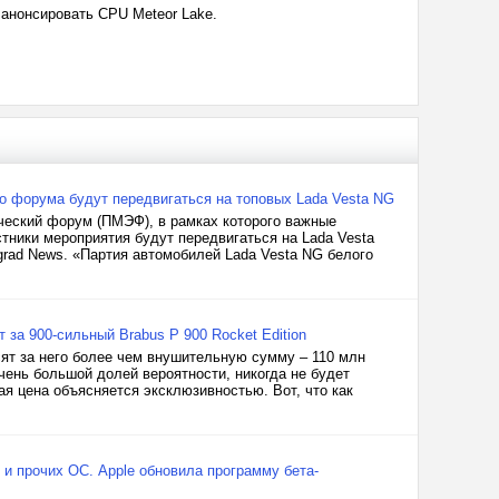
ут анонсировать CPU Meteor Lake.
о форума будут передвигаться на топовых Lada Vesta NG
еский форум (ПМЭФ), в рамках которого важные
стники мероприятия будут передвигаться на Lada Vesta
grad News. «Партия автомобилей Lada Vesta NG белого
 за 900-сильный Brabus P 900 Rocket Edition
осят за него более чем внушительную сумму – 110 млн
очень большой долей вероятности, никогда не будет
ая цена объясняется эксклюзивностью. Вот, что как
 и прочих ОС. Apple обновила программу бета-