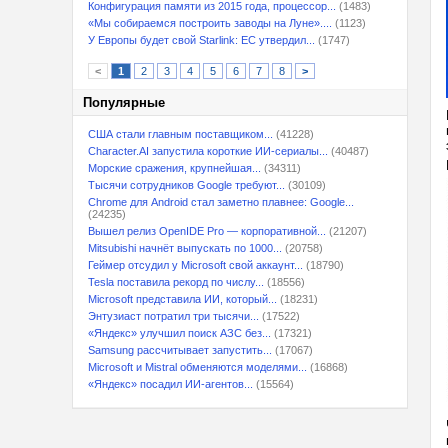
Конфигурация памяти из 2015 года, процессор...
(1483)
«Мы собираемся построить заводы на Луне»....
(1123)
У Европы будет свой Starlink: ЕС утвердил...
(1747)
<
1
2
3
4
5
6
7
8
>
Популярные
США стали главным поставщиком...
(41228)
Character.AI запустила короткие ИИ-сериалы...
(40487)
Морские сражения, крупнейшая...
(34311)
Тысячи сотрудников Google требуют...
(30109)
Chrome для Android стал заметно плавнее: Google...
(24235)
Вышел релиз OpenIDE Pro — корпоративной...
(21207)
Mitsubishi начнёт выпускать по 1000...
(20758)
Геймер отсудил у Microsoft свой аккаунт...
(18790)
Tesla поставила рекорд по числу...
(18556)
Microsoft представила ИИ, который...
(18231)
Энтузиаст потратил три тысячи...
(17522)
«Яндекс» улучшил поиск АЗС без...
(17321)
Samsung рассчитывает запустить...
(17067)
Microsoft и Mistral обменяются моделями...
(16868)
«Яндекс» посадил ИИ-агентов...
(15564)