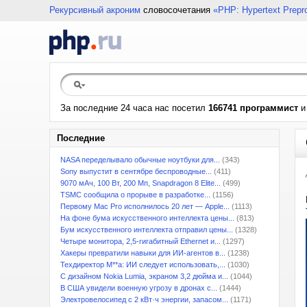
Рекурсивный акроним
словосочетания
«PHP: Hypertext Prepr
За последние 24 часа нас посетил
166741 программист
Последние
NASA переделывало обычные ноутбуки для...
(343)
Sony выпустит в сентябре беспроводные...
(411)
9070 мАч, 100 Вт, 200 Мп, Snapdragon 8 Elite...
(499)
TSMC сообщила о прорыве в разработке...
(1156)
Первому Mac Pro исполнилось 20 лет — Apple...
(1113)
На фоне бума искусственного интеллекта цены...
(813)
Бум искусственного интеллекта отправил цены...
(1328)
Четыре монитора, 2,5-гигабитный Ethernet и...
(1297)
Хакеры превратили навыки для ИИ-агентов в...
(1238)
Техдиректор M**a: ИИ следует использовать,...
(1030)
С дизайном Nokia Lumia, экраном 3,2 дюйма и...
(1044)
В США увидели военную угрозу в дронах с...
(1444)
Электровелосипед с 2 кВт·ч энергии, запасом...
(1171)