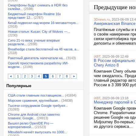
(2319)
Смартфоны будут снимать в HDR без
Предыдущие но
склейки...
(2598)
Бюджетный смартфон Realme 16x
представят 12...
(2787)
3Dnews.ru
, 2023-06-09 13:
Китай подвесил над морем 16-мегаваттную...
Американская Binance
(2918)
Платёжные службы и 
Новая статья: Kusan: City of Wolves —...
о своём намерении пр
(2230)
связи криптобиржа пр
Сито 21-го века: ученые впервые
депозиты и обмениват
разделили...
(2938)
Breathedge стала бесплатной на 48 часов, а...
(2118)
iXBT
, 2023-06-09 12:49
Ракетный двигатель напечатали на...
(3143)
В России официально 
OpenAI приостановила разработку ИИ-
Chery Arrizo 8
модели...
(2199)
Компания Chery объяв
чем ожидалось. Прода
<
1
2
3
4
5
6
7
8
>
главный редактор авто
России в 3 399 900 руб
Популярные
США стали главным поставщиком...
(41694)
iXBT
, 2023-06-09 13:18
Морские сражения, крупнейшая...
(34838)
Менеджер паролей в Go
Тысячи сотрудников Google требуют...
Компания Google пров
(31093)
Chrome. Разработчики
Chrome для Android стал заметно
решение Google на од
плавнее: Google...
(24913)
Midjourney Во-первых
Вышел релиз OpenIDE Pro —
из другого сервиса...
корпоративной...
(21523)
Mitsubishi начнёт выпускать по 1000...
(21002)