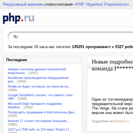
Рекурсивный акроним
словосочетания
«PHP: Hypertext Preprocessor»
За последние 24 часа нас посетил
145291 программист
и
9327 роб
Последние
Новые подробнос
команда I****
Хакеры похитили данные покупателей
модульных...
(2061)
Китайские производители оборудования
для...
(2949)
Nvidia не будет успевать за спросом на...
(2893)
Google DeepMind считает, что память типа
HBF...
(2998)
Один из топ-менеджер
предварительной верси
Microsoft Edge прекратит поддержку
Manifest...
(2660)
The Verge. На этапе р
Руководить продажами в Intel назначен Дин...
версии она может быть
(2535)
Android 17 станет последним большим...
Подробнее на
3Dnews.ru
(2985)
120 Гц и 7500 мАч за 220 евро. Redmi 17...