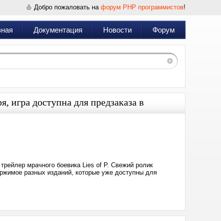
Добро пожаловать на
форум PHP программистов
!
вная
Документация
Новости
Форум
я, игра доступна для предзаказа в
Дата:
2023-
06-
09
13:34
трейлер мрачного боевика Lies of P. Свежий ролик
ержимое разных изданий, которые уже доступны для