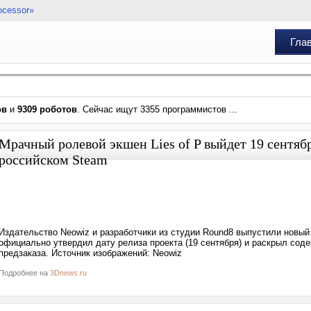
ocessor»
Гла
ов
и
9309 роботов
. Сейчас ищут 3355 программистов ...
Мрачный ролевой экшен Lies of P выйдет 19 сентябр
российском Steam
Издательство Neowiz и разработчики из студии Round8 выпустили новый 
официально утвердил дату релиза проекта (19 сентября) и раскрыл сод
предзаказа. Источник изображений: Neowiz
Подробнее на
3Dnews.ru