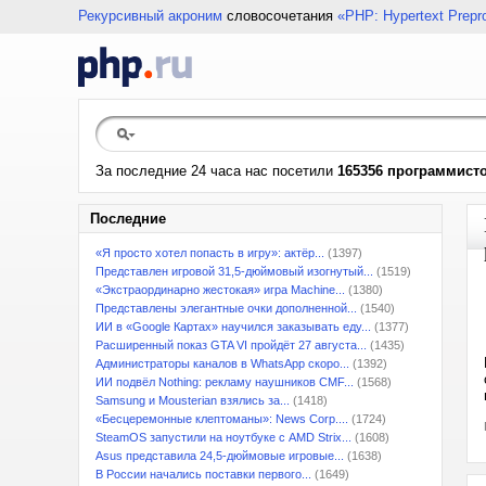
Рекурсивный акроним
словосочетания
«PHP: Hypertext Prepr
За последние 24 часа нас посетили
165356 программист
Последние
«Я просто хотел попасть в игру»: актёр...
(1397)
Представлен игровой 31,5-дюймовый изогнутый...
(1519)
«Экстраординарно жестокая» игра Machine...
(1380)
Представлены элегантные очки дополненной...
(1540)
ИИ в «Google Картах» научился заказывать еду...
(1377)
Расширенный показ GTA VI пройдёт 27 августа...
(1435)
Администраторы каналов в WhatsApp скоро...
(1392)
ИИ подвёл Nothing: рекламу наушников CMF...
(1568)
Samsung и Mousterian взялись за...
(1418)
«Бесцеремонные клептоманы»: News Corp....
(1724)
SteamOS запустили на ноутбуке с AMD Strix...
(1608)
Asus представила 24,5-дюймовые игровые...
(1638)
В России начались поставки первого...
(1649)