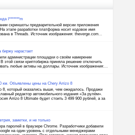
да I*******m
пании скриншоты предварительной версии приложения
. На этапе разработки платформа носит кодовое имя
вана в Threads. Источник изображения: theverge.com...
а биржу нарастает
или администрации площадки о своём намерении
 В этой связи криптобиржа приняла решение отключить
вать любые активы на доллары. Источник изображения:...
 км. Объявлены цены на Chery Arrizo 8
o 8, который оказались выше, чем ожидалось. Продажи
лавный редактор автомобильного издания «За рулём».
сия Arrizo 8 Ultimate будет стоить 3 499 900 рублей, а за
трия, заметки, и не только
ра паролей в браузере Chrome. Разработчики добавили
Google на один уровень с отдельными менеджерами