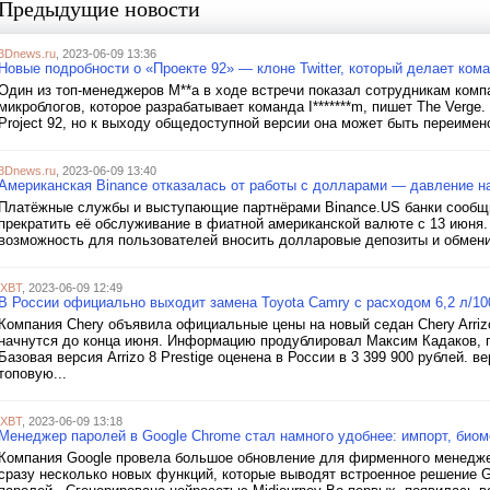
Предыдущие новости
3Dnews.ru
, 2023-06-09 13:36
Новые подробности о «Проекте 92» — клоне Twitter, который делает коман
Один из топ-менеджеров M**a в ходе встречи показал сотрудникам ком
микроблогов, которое разрабатывает команда I*******m, пишет The Verge
Project 92, но к выходу общедоступной версии она может быть переимено
3Dnews.ru
, 2023-06-09 13:40
Американская Binance отказалась от работы с долларами — давление н
Платёжные службы и выступающие партнёрами Binance.US банки сообщ
прекратить её обслуживание в фиатной американской валюте с 13 июня.
возможность для пользователей вносить долларовые депозиты и обмени
iXBT
, 2023-06-09 12:49
В России официально выходит замена Toyota Camry с расходом 6,2 л/100
Компания Chery объявила официальные цены на новый седан Chery Arriz
начнутся до конца июня. Информацию продублировал Максим Кадаков, г
Базовая версия Arrizo 8 Prestige оценена в России в 3 399 900 рублей. вер
топовую...
iXBT
, 2023-06-09 13:18
Менеджер паролей в Google Chrome стал намного удобнее: импорт, биоме
Компания Google провела большое обновление для фирменного менедже
сразу несколько новых функций, которые выводят встроенное решение 