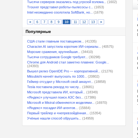
Тысячи серверов оказались под угрозой взлома...
(1602)
Trouver представил роботы-пылесосы с...
(1653)
Intel неожиданно озолотила SoftBank, но...
(1679)
<
6
7
8
9
10
11
12
13
>
Популярные
США стали главным поставщиком...
(41335)
Character.AI запустила короткие ИИ-сериалы...
(40575)
Морские сражения, крупнейшая...
(34410)
Тысячи сотрудников Google требуют...
(30298)
Chrome для Android стал заметно плавнее: Google...
(24393)
Вышел релиз OpenIDE Pro — корпоративной...
(21276)
Mitsubishi начнёт выпускать по 1000...
(20802)
Геймер отсудил у Microsoft свой аккаунт...
(18858)
Tesla поставила рекорд по числу...
(18681)
Microsoft представила ИИ, который...
(18349)
«Яндекс» улучшил поиск АЗС без...
(17386)
Microsoft и Mistral обменяются моделями...
(16970)
«Яндекс» посадил ИИ-агентов...
(15664)
Первый трейлер и «непревзойдённая...
(15354)
Учёные нашли способ обрушить...
(14959)