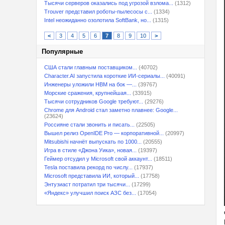
Тысячи серверов оказались под угрозой взлома...
(1312)
Trouver представил роботы-пылесосы с...
(1334)
Intel неожиданно озолотила SoftBank, но...
(1315)
<
3
4
5
6
7
8
9
10
>
Популярные
США стали главным поставщиком...
(40702)
Character.AI запустила короткие ИИ-сериалы...
(40091)
Инженеры уложили HBM на бок —...
(39767)
Морские сражения, крупнейшая...
(33915)
Тысячи сотрудников Google требуют...
(29276)
Chrome для Android стал заметно плавнее: Google...
(23624)
Россияне стали звонить и писать...
(22505)
Вышел релиз OpenIDE Pro — корпоративной...
(20997)
Mitsubishi начнёт выпускать по 1000...
(20555)
Игра в стиле «Джона Уика», новая...
(19397)
Геймер отсудил у Microsoft свой аккаунт...
(18511)
Tesla поставила рекорд по числу...
(17937)
Microsoft представила ИИ, который...
(17758)
Энтузиаст потратил три тысячи...
(17299)
«Яндекс» улучшил поиск АЗС без...
(17054)