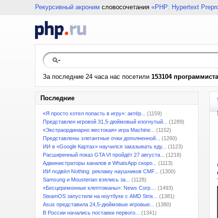
Рекурсивный акроним
словосочетания
«PHP: Hypertext Prepr
За последние 24 часа нас посетили
153104 программист
Последние
«Я просто хотел попасть в игру»: актёр...
(1159)
Представлен игровой 31,5-дюймовый изогнутый...
(1289)
«Экстраординарно жестокая» игра Machine...
(1152)
Представлены элегантные очки дополненной...
(1260)
ИИ в «Google Картах» научился заказывать еду...
(1123)
Расширенный показ GTA VI пройдёт 27 августа...
(1218)
Администраторы каналов в WhatsApp скоро...
(1113)
ИИ подвёл Nothing: рекламу наушников CMF...
(1300)
Samsung и Mousterian взялись за...
(1128)
«Бесцеремонные клептоманы»: News Corp....
(1493)
SteamOS запустили на ноутбуке с AMD Strix...
(1381)
Asus представила 24,5-дюймовые игровые...
(1380)
В России начались поставки первого...
(1341)