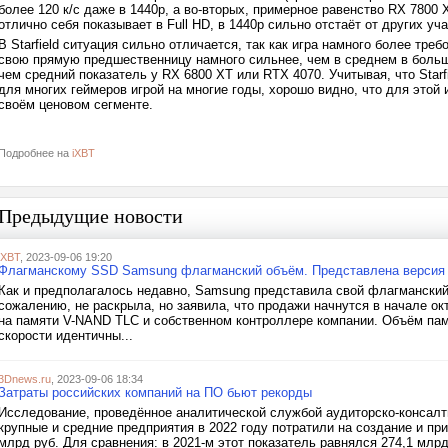
более 120 к/с даже в 1440p, а во-вторых, примерное равенство RX 7800 
отлично себя показывает в Full HD, в 1440p сильно отстаёт от других уч
В Starfield ситуация сильно отличается, так как игра намного более тр
свою прямую предшественницу намного сильнее, чем в среднем в больш
чем средний показатель у RX 6800 XT или RTX 4070. Учитывая, что Starfi
для многих геймеров игрой на многие годы, хорошо видно, что для этой
своём ценовом сегменте.
Подробнее на
iXBT
Предыдущие новости
iXBT
, 2023-09-06 19:20
Флагманскому SSD Samsung флагманский объём. Представлена версия 
Как и предполагалось недавно, Samsung представила свой флагманский
сожалению, не раскрыла, но заявила, что продажи начнутся в начале о
на памяти V-NAND TLC и собственном контроллере компании. Объём пам
скорости идентичны...
3Dnews.ru
, 2023-09-06 18:34
Затраты российских компаний на ПО бьют рекорды
Исследование, проведённое аналитической службой аудиторско-консалтин
крупные и средние предприятия в 2022 году потратили на создание и п
млрд руб. Для сравнения: в 2021-м этот показатель равнялся 274,1 млрд 