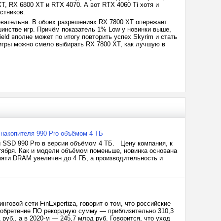
XT, RX 6800 XT и RTX 4070. А вот RTX 4060 Ti хотя и
астников.
ебовательна. В обоих разрешениях RX 7800 XT опережает
инстве игр. Причём показатель 1% Low у новинки выше,
eld вполне может по итогу повторить успех Skyrim и стать
 игры можно смело выбирать RX 7800 XT, как лучшую в
накопителя 990 Pro объёмом 4 ТБ
 SSD 990 Pro в версии объёмом 4 ТБ. Цену компания, к
ктября. Как и модели объёмом поменьше, новинка основана
яти DRAM увеличен до 4 ГБ, а производительность и
говой сети FinExpertiza, говорит о том, что российские
риобретение ПО рекордную сумму — приблизительно 310,3
руб., а в 2020-м — 245,7 млрд руб. Говорится, что уход