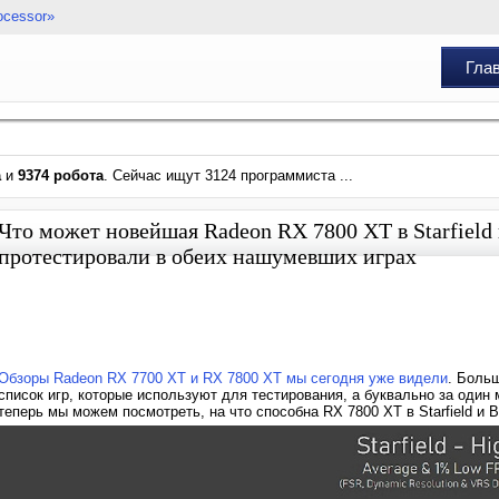
ocessor»
Гла
а
и
9374 робота
. Сейчас ищут 3124 программиста ...
Что может новейшая Radeon RX 7800 XT в Starfield и
протестировали в обеих нашумевших играх
Обзоры Radeon RX 7700 XT и RX 7800 XT мы сегодня уже видели
. Боль
список игр, которые используют для тестирования, а буквально за оди
теперь мы можем посмотреть, на что способна RX 7800 XT в Starfield и Ba