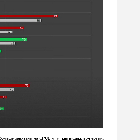
 больше завязаны на CPU), и тут мы видим, во-первых,