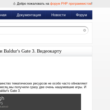
Добро пожаловать на
форум PHP программистов
!
вная
Документация
Новости
Форум
 Baldur's Gate 3. Видеокарту
Дата:
2023-
09-
06
19:07
шинство тематических ресурсов не особо часто обновляют
н месяц мы получили сразу две очень нашумевшие игры. И
ldur's Gate 3.