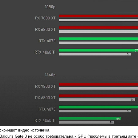
скриншот видео источника
Baldur's Gate 3 не особо требовательна к GPU (проблемы в третьем акте