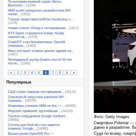
По мотивам книжной серии «Коты-
Воители»...
(1236)
AMD купит канадского разработчика ИИ-
чипов...
(1532)
Trouver представил роботы-пылесосы с...
(1375)
Новая статья: Обзор и тестирование...
(1517)
RTX Spark становится ближе: Nvidia
перенесла...
(1476)
ChatGPT стал безлимитным: OpenAI
отменила...
(1362)
Маск построит «самое ценное здание на...
(1467)
Легендарный шутер Quake спустя 30 лет
после...
(1349)
<
2
3
4
5
6
7
8
9
>
Популярные
США стали главным поставщиком...
(41121)
Character.AI запустила короткие ИИ-
сериалы...
(40379)
Инженеры уложили HBM на бок —...
(40005)
Морские сражения, крупнейшая...
(34220)
Тысячи сотрудников Google требуют...
Фото: Getty Images
(29891)
Смартфон Polestar — э
Chrome для Android стал заметно
давно в разработке. 
плавнее: Google...
(24080)
Судя по всему, смартф
Вышел релиз OpenIDE Pro —