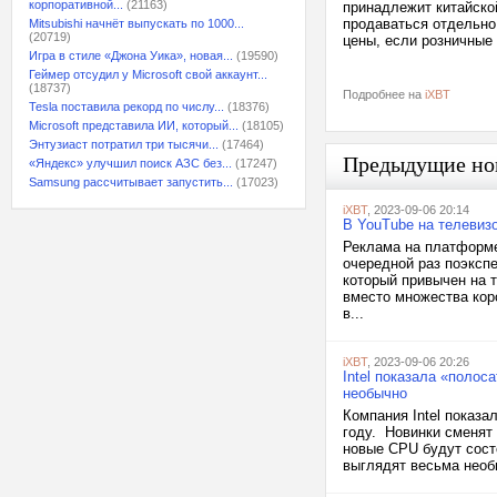
корпоративной...
(21163)
принадлежит китайской
продаваться отдельно 
Mitsubishi начнёт выпускать по 1000...
(20719)
цены, если розничные
Игра в стиле «Джона Уика», новая...
(19590)
Геймер отсудил у Microsoft свой аккаунт...
(18737)
Подробнее на
iXBT
Tesla поставила рекорд по числу...
(18376)
Microsoft представила ИИ, который...
(18105)
Энтузиаст потратил три тысячи...
(17464)
Предыдущие но
«Яндекс» улучшил поиск АЗС без...
(17247)
Samsung рассчитывает запустить...
(17023)
iXBT
, 2023-09-06 20:14
В YouTube на телевиз
Реклама на платформе
очередной раз поэксп
который привычен на 
вместо множества кор
в...
iXBT
, 2023-09-06 20:26
Intel показала «полос
необычно
Компания Intel показ
году. Новинки сменят 
новые CPU будут состо
выглядят весьма необ