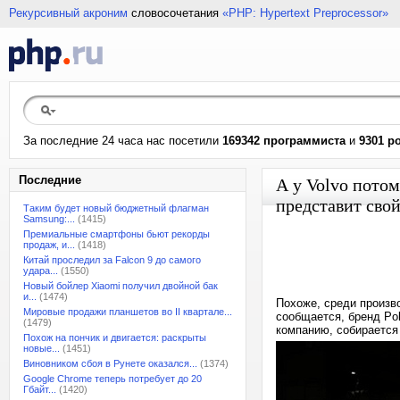
Рекурсивный акроним
словосочетания
«PHP: Hypertext Preprocessor»
За последние 24 часа нас посетили
169342 программиста
и
9301 р
Последние
А у Volvo потом
представит сво
Таким будет новый бюджетный флагман
Samsung:...
(1415)
Премиальные смартфоны бьют рекорды
продаж, и...
(1418)
Китай проследил за Falcon 9 до самого
удара...
(1550)
Новый бойлер Xiaomi получил двойной бак
и...
(1474)
Похоже, среди произв
Мировые продажи планшетов во II квартале...
сообщается, бренд Po
(1479)
компанию, собирается
Похож на пончик и двигается: раскрыты
новые...
(1451)
Виновником сбоя в Рунете оказался...
(1374)
Google Chrome теперь потребует до 20
Гбайт...
(1420)