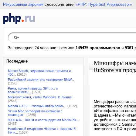
Рекурсивный акроним
словосочетания
«PHP: Hypertext Preprocessor»
За последние 24 часа нас посетили
145435 программистов
и
9361 
Последние
Минцифры намер
RuStore на прод
Мотор Bosch, гидравлические тормоза и
400...
(2613)
Российский заменитель «семерки» BMW...
(1296)
Рама, полный привод, 394 л.с. и
возможность...
(1501)
Microsoft хочет, чтобы Windows 11 лучше...
(2545)
Минцифры рассчитывае
отечественного магаз
Mazda CX-5 — главный автомобиль...
(1522)
«Интерфакс» со ссылк
Siri на Mac заговорит по-китайски с
помощью...
(2365)
Шадаева. «Мы считаем
устройств, которые вв
9000 мАч, 100 Вт и нестандартная MediaTek...
(2465)
договоримся с Samsun
поступает в РФ в рам
Необычный смартфон Hisense с экраном E
Ink и...
(1537)