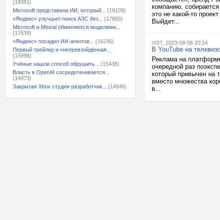
(19381)
компанию, собирается
Microsoft представила ИИ, который...
(19109)
это не какой-то проек
«Яндекс» улучшил поиск АЗС без...
(17893)
Выйдет...
Microsoft и Mistral обменяются моделями...
(17639)
«Яндекс» посадил ИИ-агентов...
(16235)
iXBT
, 2023-09-06 20:14
В YouTube на телевиз
Первый трейлер и «непревзойдённая...
(15998)
Реклама на платформе
Учёные нашли способ обрушить...
(15438)
очередной раз поэксп
Власть в OpenAI сосредотачивается...
который привычен на 
(14973)
вместо множества кор
Закрытая Xbox студия-разработчик...
(14946)
в...