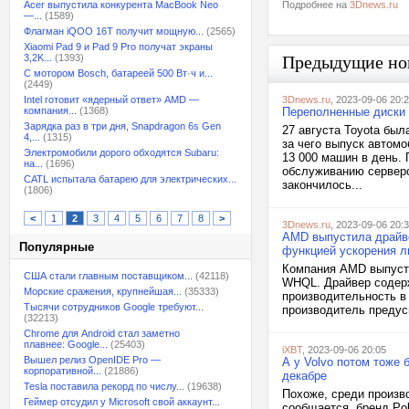
Acer выпустила конкурента MacBook Neo
Подробнее на
3Dnews.ru
—...
(1589)
Флагман iQOO 16T получит мощную...
(2565)
Xiaomi Pad 9 и Pad 9 Pro получат экраны
3,2K...
(1393)
Предыдущие но
С мотором Bosch, батареей 500 Вт·ч и...
(2449)
Intel готовит «ядерный ответ» AMD —
3Dnews.ru
, 2023-09-06 20:
компания...
(1368)
Переполненные диски 
Зарядка раз в три дня, Snapdragon 6s Gen
27 августа Toyota был
4,...
(1315)
за чего выпуск автом
Электромобили дорого обходятся Subaru:
13 000 машин в день.
на...
(1696)
обслуживанию серверо
CATL испытала батарею для электрических...
закончилось...
(1806)
<
1
2
3
4
5
6
7
8
>
3Dnews.ru
, 2023-09-06 20:
AMD выпустила драйве
Популярные
функцией ускорения л
Компания AMD выпустил
США стали главным поставщиком...
(42118)
WHQL. Драйвер содер
Морские сражения, крупнейшая...
(35333)
производительность в
Тысячи сотрудников Google требуют...
производитель предус
(32213)
Chrome для Android стал заметно
плавнее: Google...
(25403)
iXBT
, 2023-09-06 20:05
Вышел релиз OpenIDE Pro —
А у Volvo потом тоже 
корпоративной...
(21886)
декабре
Tesla поставила рекорд по числу...
(19638)
Похоже, среди произв
Геймер отсудил у Microsoft свой аккаунт...
сообщается, бренд Po