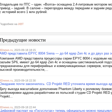
Владельцев по ПТС – один. «Волга» оснащена 2,4-литровым мотором мо
привод – задний. В салоне – перегородка между передним и задним ряд
с историей всего 1 млн рублей.
Подробнее на
iXBT
Предыдущие новости
3Dnews.ru
, 2023-09-18 18:15
AMD представила EPYC 8004 Siena — до 64 ядер Zen 4c и до двух раз э
Компания AMD представила процессоры серии EPYC 8004 с кодовым наз
разъём SP6, имеют до 64 ядер Zen 4c и оснащены шестиканальной под
предназначены для периферийных и коммуникационных серверов, которы
высокой производительности,...
3Dnews.ru
, 2023-09-18 22:30
Ожидание почти закончилось: CD Projekt RED уточнила время выхода ад
Дату выхода масштабное дополнение Phantom Liberty к ролевому боевик
разблокировки аддона разработчики из польской студии CD Projekt RED 
Projekt...
3Dnews.ru
, 2023-09-18 22:44
Цифровой паспорт на «Госуслугах» теперь официально можно предъявл