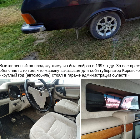
Выставленный на продажу лимузин был собран в 1997 году. За все время
объясняет это тем, что машину заказывал для себя губернатор Кировско
«круглый год [автомобиль] стоял в гараже администрации области».