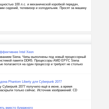
щностью 100 л.с. и механической коробкой передач,
ами сидений, телевизор и холодильник. Просят за машину
ффективнее Intel Xeon
ванием Siena. Чипы выполнены под новый процессорный
системой памяти DDR5. Процессоры AMD EPYC Siena
е полагаются на один процессор и требуют не столько
дона Phantom Liberty для Cyberpunk 2077
у Cyberpunk 2077 получило ещё в июне, а время
раскрыли только сейчас. Источник изображений: CD
ять вместо бумажного