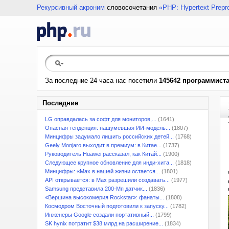
Рекурсивный акроним
словосочетания
«PHP: Hypertext Prepr
За последние 24 часа нас посетили
145642 программист
Последние
LG оправдалась за софт для мониторов,...
(1641)
Опасная тенденция: нашумевшая ИИ-модель...
(1807)
Минцифры задумало лишить российских детей...
(1768)
Geely Monjaro выходит в премиум: в Китае...
(1737)
Руководитель Huawei рассказал, как Китай...
(1900)
Следующее крупное обновление для инди-хита...
(1818)
Минцифры: «Max в нашей жизни остается...
(1801)
API открывается: в Max разрешили создавать...
(1977)
Samsung представила 200-Мп датчик...
(1836)
«Вершина высокомерия Rockstar»: фанаты...
(1808)
Космодром Восточный подготовили к запуску...
(1782)
Инженеры Google создали портативный...
(1799)
SK hynix потратит $38 млрд на расширение...
(1834)