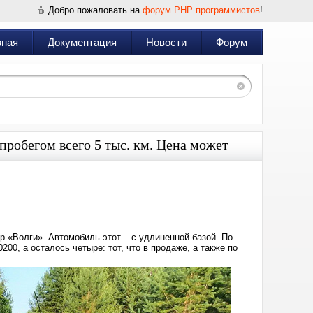
Добро пожаловать на
форум PHP программистов
!
вная
Документация
Новости
Форум
робегом всего 5 тыс. км. Цена может
Дата:
2023-
09-
18
22:48
 «Волги». Автомобиль этот – с удлиненной базой. По
00, а осталось четыре: тот, что в продаже, а также по