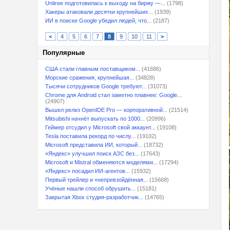
Unitree подготовилась к выходу на биржу —...
(1798)
Хакеры атаковали десятки крупнейших...
(1939)
ИИ в поиске Google убедил людей, что...
(2187)
<
4
5
6
7
8
9
10
11
>
Популярные
США стали главным поставщиком...
(41686)
Морские сражения, крупнейшая...
(34828)
Тысячи сотрудников Google требуют...
(31073)
Chrome для Android стал заметно плавнее: Google...
(24907)
Вышел релиз OpenIDE Pro — корпоративной...
(21514)
Mitsubishi начнёт выпускать по 1000...
(20996)
Геймер отсудил у Microsoft свой аккаунт...
(19108)
Tesla поставила рекорд по числу...
(19102)
Microsoft представила ИИ, который...
(18732)
«Яндекс» улучшил поиск АЗС без...
(17643)
Microsoft и Mistral обменяются моделями...
(17294)
«Яндекс» посадил ИИ-агентов...
(15932)
Первый трейлер и «непревзойдённая...
(15668)
Учёные нашли способ обрушить...
(15181)
Закрытая Xbox студия-разработчик...
(14765)