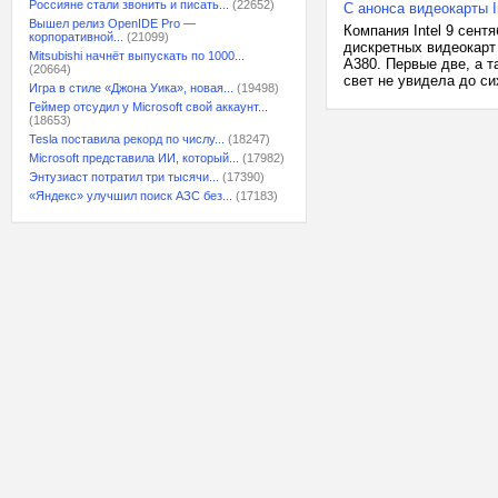
Россияне стали звонить и писать...
(22652)
С анонса видеокарты I
Вышел релиз OpenIDE Pro —
Компания Intel 9 сент
корпоративной...
(21099)
дискретных видеокарт 
Mitsubishi начнёт выпускать по 1000...
A380. Первые две, а т
(20664)
свет не увидела до си
Игра в стиле «Джона Уика», новая...
(19498)
Геймер отсудил у Microsoft свой аккаунт...
(18653)
Tesla поставила рекорд по числу...
(18247)
Microsoft представила ИИ, который...
(17982)
Энтузиаст потратил три тысячи...
(17390)
«Яндекс» улучшил поиск АЗС без...
(17183)