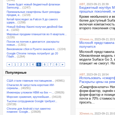
(1240)
iXBT
, 2023-09-21 20:39
Таким будет новый бюджетный флагман
Бюджетный ноутбук Mic
Samsung:...
(1247)
прошлых поколений, н
Премиальные смартфоны бьют рекорды
продаж, и...
(1219)
Кроме необычного и ве
Китай проследил за Falcon 9 до самого
более доступный Surf
удара...
(1258)
включая компактность 
Новый бойлер Xiaomi получил двойной бак
второго поколения ста
и...
(1192)
Мировые продажи планшетов во II квартале...
(1226)
3Dnews.ru
, 2023-09-21 20:
Похож на пончик и двигается: раскрыты
Microsoft представила 
новые...
(1301)
получится
Виновником сбоя в Рунете оказался...
(1224)
Microsoft представил
Google Chrome теперь потребует до 20
Обновлённая модель п
Гбайт...
(1264)
модели Surface Go 3, 
планшет не смогут. Но
<
1
2
3
4
5
6
7
8
>
Популярные
iXBT
, 2023-09-21 18:54
Использовать «смартф
США стали главным поставщиком...
(40981)
Раскрыты цены на рем
Character.AI запустила короткие ИИ-
«Cмартфон-клатч» Hon
сериалы...
(40291)
форм-фактор, оценён 
Инженеры уложили HBM на бок —...
(39926)
форм-фактор и позици
Морские сражения, крупнейшая...
(34119)
почти в 70% стоимости
Тысячи сотрудников Google требуют...
просить...
(29728)
Chrome для Android стал заметно
плавнее: Google...
(23928)
3Dnews.ru
, 2023-09-21 20: