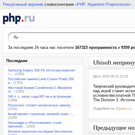
Рекурсивный акроним
словосочетания
«PHP: Hypertext Preprocessor»
За последние 24 часа нас посетили
167323 программиста
и
9359 р
Последние
Ubisoft неприну
Samsung Galaxy S26 FE почти рассекречен
—...
(1300)
Дата: 2023-09-21 21:25
Российская замена Land Cruiser Prado 250
и...
(1753)
Творческий руководите
Жестокий боевик Condemned 2: Bloodshot
над игрой станет испо
от...
(1320)
условно-бесплатной Th
340 л. с, запас хода 867 км и встроенная...
The Division 3. Источн
(1269)
Роскосмос готовит космическую замену...
Подробнее на
3Dnews.ru
(1231)
Китай меняет стратегию чиповой гонки —...
(1159)
Неполадки у «Ростелекома» стали
Предыдущие но
причиной...
(1163)
Devolver выкатила последнее бесплатное...