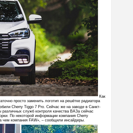
Как
таточно просто заменить логотип на решётке радиатора
или Cherry Tiggo 7 Pro. Сейчас же на заводе в Санкт-
ы различных служб контроля качества ВАЗа сейчас
орки. По некоторой информации компания Cherry
а чем компания FAW», – сообщили инсайдеры.