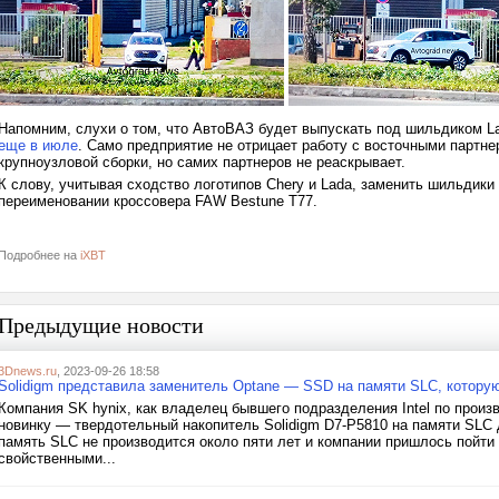
Напомним, слухи о том, что АвтоВАЗ будет выпускать под шильдиком Lad
еще в июле
. Само предприятие не отрицает работу с восточными партн
крупноузловой сборки, но самих партнеров не реаскрывает.
К слову, учитывая сходство логотипов Chery и Lada, заменить шильдик
переименовании кроссовера FAW Bestune T77.
Подробнее на
iXBT
Предыдущие новости
3Dnews.ru
, 2023-09-26 18:58
Solidigm представила заменитель Optane — SSD на памяти SLC, которую
Компания SK hynix, как владелец бывшего подразделения Intel по про
новинку — твердотельный накопитель Solidigm D7-P5810 на памяти SLC 
память SLC не производится около пяти лет и компании пришлось пойти 
свойственными...