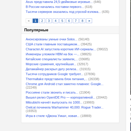
Asus представила 24,5-дюймовые игровые...
(646)
В России начались поставки первого...
(618)
Тысячи серверов оказались под угрозой взлома...
(635)
<
1
2
3
4
5
6
7
8
>
Популярные
Анонсированы умные очки Solos...
(56140)
США стали главным поставщиком...
(39425)
Character.AI запустила короткие ИИ-сериалы...
(39022)
Инженеры уложили HBM на бок —...
(38825)
Китайские специалисты заявили,...
(33685)
Морские сражения, крупнейшая...
(32917)
Датамайнер раскрыл дату релиза...
(31915)
Тысячи сотрудников Google требуют...
(27836)
Thermaltake представила блок питания,...
(26338)
Chrome для Android стал заметно плавнее: Google...
(22249)
Россияне стали звонить и писать...
(21904)
Вышел релиз OpenIDE Pro — корпоративной...
(20442)
Mitsubishi начнёт выпускать по 1000...
(19993)
Owlcat починила Warhammer 40,000: Rogue Trader...
(19353)
Игра в стиле «Джона Уика», новая...
(18869)