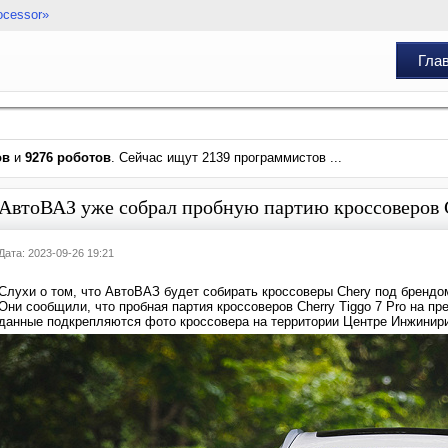
ocessor»
Гла
ов
и
9276 роботов
. Сейчас ищут 2139 программистов ...
АвтоВАЗ уже собрал пробную партию кроссоверов C
Дата: 2023-09-26 19:21
Слухи о том, что АвтоВАЗ будет собирать кроссоверы Chery под брендо
Они сообщили, что пробная партия кроссоверов Cherry Tiggo 7 Pro на пр
данные подкрепляются фото кроссовера на территории Центре Инжинири