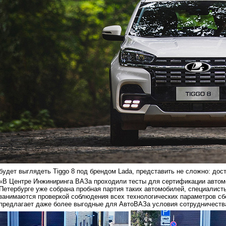
будет выглядеть Tiggo 8 под брендом Lada, представить не сложно: дос
«В Центре Инжиниринга ВАЗа проходили тесты для сертификации автомоб
Петербурге уже собрана пробная партия таких автомобилей, специалист
занимаются проверкой соблюдения всех технологических параметров сб
предлагает даже более выгодные для АвтоВАЗа условия сотрудничеств