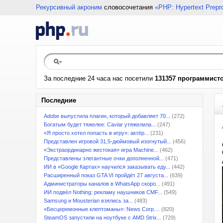
Рекурсивный акроним
словосочетания
«PHP: Hypertext Prepr
За последние 24 часа нас посетили
131357 программист
Последние
Adobe выпустила плагин, который добавляет 70...
(272)
Богатым будет тяжелее: Caviar утяжелила...
(247)
«Я просто хотел попасть в игру»: актёр...
(231)
Представлен игровой 31,5-дюймовый изогнутый...
(456)
«Экстраординарно жестокая» игра Machine...
(462)
Представлены элегантные очки дополненной...
(471)
ИИ в «Google Картах» научился заказывать еду...
(442)
Расширенный показ GTA VI пройдёт 27 августа...
(639)
Администраторы каналов в WhatsApp скоро...
(491)
ИИ подвёл Nothing: рекламу наушников CMF...
(549)
Samsung и Mousterian взялись за...
(483)
«Бесцеремонные клептоманы»: News Corp....
(820)
SteamOS запустили на ноутбуке с AMD Strix...
(729)