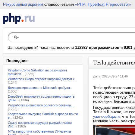
Рекурсивный акроним
словосочетания
«PHP: Hypertext Preprocessor»
За последние 24 часа нас посетили
132927 программистов
и
9301 
Последние
Tesla действит
Kingdom Come Salvation не разочарует
фанатов...
(1386)
Дата: 2023-09-27 11:46
Wildberries скоро откроет широкий доступ к...
(1244)
Tesla действительно р
Долицензировались: с Microsoft требуют...
(1030)
позволяющей отливать
DeepSeek планирует существенно поднять
сообщило в среду, 27 
цены...
(1334)
источники, близкие к 
Разработка китайского ролевого боевика...
Государственная кита
(1222)
Tesla в Шанхае, не со
Квартальная выручка Sandisk выросла почти
уже сообщали
, что T
в...
(1242)
нижнюю часть электр
Сразу несколько ведущих разработчиков
ИИ...
(1363)
M**a выпустила собственного ИИ-агента