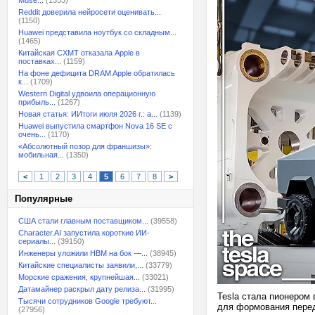
Muse...
(1353)
Reddit доверила нейросети оценивать...
(1150)
Huawei представила ноутбук со складным...
(1465)
Китайская CXMT отказала Apple в
поставках...
(1159)
На фоне дефицита DRAM Apple обратилась
к...
(1709)
Western Digital удвоила операционную
прибыль...
(1267)
Новая статья: ИИтоги июля 2026 г.: а...
(1139)
Huawei выпустила смартфон Nova 16 SE с
очень...
(1170)
«Абсолютный позор для франшизы»:
мобильная...
(1350)
<
1
2
3
4
5
6
7
8
>
Популярные
США стали главным поставщиком...
(39558)
Character.AI запустила короткие ИИ-
сериалы...
(39150)
Инженеры уложили HBM на бок —...
(38945)
Китайские специалисты заявили,...
(33779)
Морские сражения, крупнейшая...
(33021)
Датамайнер раскрыл дату релиза...
(31995)
Tesla стала пионером 
Тысячи сотрудников Google требуют...
для формования передн
(27956)