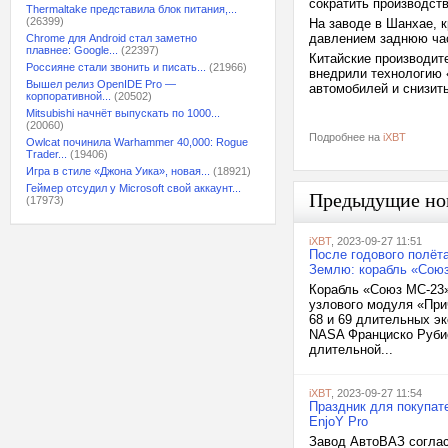
сократить производст
Thermaltake представила блок питания,...
(26399)
На заводе в Шанхае, к
давлением заднюю час
Chrome для Android стал заметно
плавнее: Google...
(22397)
Китайские производите
Россияне стали звонить и писать...
(21966)
внедрили технологию «
Вышел релиз OpenIDE Pro —
автомобилей и снизить
корпоративной...
(20502)
Mitsubishi начнёт выпускать по 1000...
(20060)
Подробнее на
iXBT
Owlcat починила Warhammer 40,000: Rogue
Trader...
(19406)
Игра в стиле «Джона Уика», новая...
(18921)
Геймер отсудил у Microsoft свой аккаунт...
Предыдущие но
(17973)
iXBT
, 2023-09-27 11:51
После годового полёт
Землю: корабль «Сою
Корабль «Союз МС-23»
узлового модуля «При
68 и 69 длительных э
NASA Франциско Рубио
длительной...
iXBT
, 2023-09-27 11:54
Праздник для покупат
EnjoY Pro
Завод АвтоВАЗ соглас