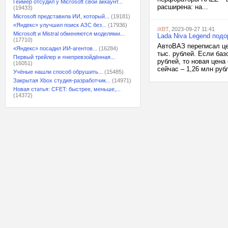
Геймер отсудил у Microsoft свой аккаунт...
расширена: на...
(19433)
Microsoft представила ИИ, который...
(19181)
«Яндекс» улучшил поиск АЗС без...
(17936)
iXBT
, 2023-09-27 11:41
Microsoft и Mistral обменяются моделями...
Lada Niva Legend подо
(17710)
АвтоВАЗ переписал це
«Яндекс» посадил ИИ-агентов...
(16284)
тыс. рублей. Если баз
Первый трейлер и «непревзойдённая...
рублей, то новая цена
(16051)
сейчас – 1,26 млн рубл
Учёные нашли способ обрушить...
(15485)
Закрытая Xbox студия-разработчик...
(14971)
Новая статья: CFET: быстрее, меньше,...
(14372)