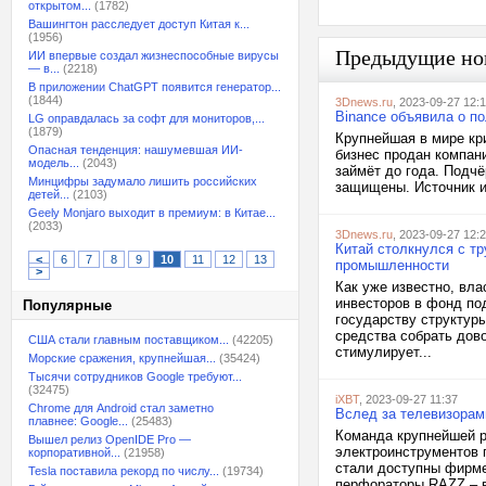
открытом...
(1782)
Вашингтон расследует доступ Китая к...
(1956)
Предыдущие но
ИИ впервые создал жизнеспособные вирусы
— в...
(2218)
В приложении ChatGPT появится генератор...
(1844)
3Dnews.ru
, 2023-09-27 12:
Binance объявила о п
LG оправдалась за софт для мониторов,...
(1879)
Крупнейшая в мире кр
Опасная тенденция: нашумевшая ИИ-
бизнес продан компа
модель...
(2043)
займёт до года. Подч
Минцифры задумало лишить российских
защищены. Источник и
детей...
(2103)
Geely Monjaro выходит в премиум: в Китае...
(2033)
3Dnews.ru
, 2023-09-27 12:
Китай столкнулся с т
<
6
7
8
9
10
11
12
13
промышленности
>
Как уже известно, вл
инвесторов в фонд по
Популярные
государству структур
средства собрать дов
США стали главным поставщиком...
(42205)
стимулирует...
Морские сражения, крупнейшая...
(35424)
Тысячи сотрудников Google требуют...
(32475)
iXBT
, 2023-09-27 11:37
Chrome для Android стал заметно
Вслед за телевизорам
плавнее: Google...
(25483)
Команда крупнейшей р
Вышел релиз OpenIDE Pro —
электроинструментов п
корпоративной...
(21958)
стали доступны фирме
Tesla поставила рекорд по числу...
(19734)
перфораторы RAZZ – в