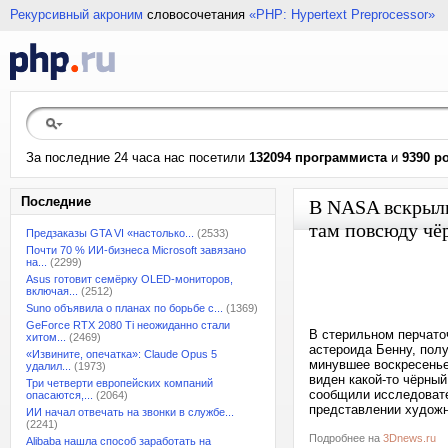
Рекурсивный акроним
словосочетания
«PHP: Hypertext Preprocessor»
За последние 24 часа нас посетили
132094 программиста
и
9390 р
Последние
В NASA вскрыли
там повсюду чё
Предзаказы GTA VI «настолько...
(2533)
Почти 70 % ИИ-бизнеса Microsoft завязано
на...
(2299)
Asus готовит семёрку OLED-мониторов,
включая...
(2512)
Suno объявила о планах по борьбе с...
(1369)
GeForce RTX 2080 Ti неожиданно стали
В стерильном перчато
хитом...
(2469)
астероида Бенну, пол
«Извините, опечатка»: Claude Opus 5
минувшее воскресенье
удалил...
(1973)
виден какой-то чёрны
Три четверти европейских компаний
сообщили исследовате
опасаются,...
(2064)
представлении художн
ИИ начал отвечать на звонки в службе...
(2241)
Подробнее на
3Dnews.ru
Alibaba нашла способ заработать на