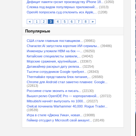
Дефицит памяти грозит производству iPhone 18...
(1050)
Слежка под видом популярных приложений:...
(1013)
OpenAI попросила суд отклонить иск Apple,...
(1208)
<
1
2
3
4
5
6
7
8
>
Популярные
США стали главным поставщиком...
(39981)
Character.AI запустила короткие ИИ-сериалы...
(39486)
Инженеры уложили HBM на бок —...
(39250)
Китайские специалисты заявили,...
(34042)
Морские сражения, крупнейшая...
(33367)
Датамайнер раскрыл дату релиза...
(32254)
Тысячи сотрудников Google требуют...
(28343)
Thermaltake представила блок питания,...
(26580)
Chrome для Android стал заметно плавнее: Google...
(22813)
Россияне стали звонить и писать...
(22130)
Вышел релиз OpenIDE Pro — корпоративной...
(20722)
Mitsubishi начнёт выпускать по 1000...
(20227)
Owlcat починила Warhammer 40,000: Rogue Trader...
(19539)
Игра в стиле «Джона Уика», новая...
(19088)
Геймер отсудил у Microsoft свой аккаунт...
(18149)