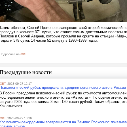
Таким образом, Сергей Прокопьев завершает свой второй космический п
проведут в космосе 371 сутки, что станет самым длительным полетом п
Поляков и Сергей Авдеев, которые пробыли на орбите на станции «Мир», 
годах и 379 суток 14 часов 51 минуту в 1998–1999 годах.
Подробнее на
iXBT
Предыдущие новости
iXBT
, 2023-09-27 12:17
Психологический рубеж преодолели: средняя цена нового авто в России
В России преодолен психологический рубеж по стоимости автоомобилей 
исследования аналитического агентства «Автостат». По оценке агентств
августе 2023 года составила 3 млн 130 тысяч рублей. Таким образом, э
Как отмечает...
iXBT
, 2023-09-27 13:36
Космонавты-рекордсмены возвращаются на Землю: Роскосмос показывае
прямом эфире