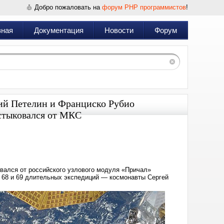
Добро пожаловать на
форум PHP программистов
!
вная
Документация
Новости
Форум
рий Петелин и Франциско Рубио
стыковался от МКС
Дата:
2023-
09-
27
11:51
вался от российского узлового модуля «Причал»
и 68 и 69 длительных экспедиций — космонавты Сергей