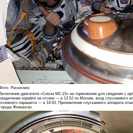
Фото: Роскосмос
Включение двигателя «Союза МС-23» на торможение для сведения с орб
разделение корабля на отсеки — в 13:52 по Москве, вход спускаемого а
основного парашюта — в 14:03. Приземление спускаемого аппарата плани
города Жезказган.