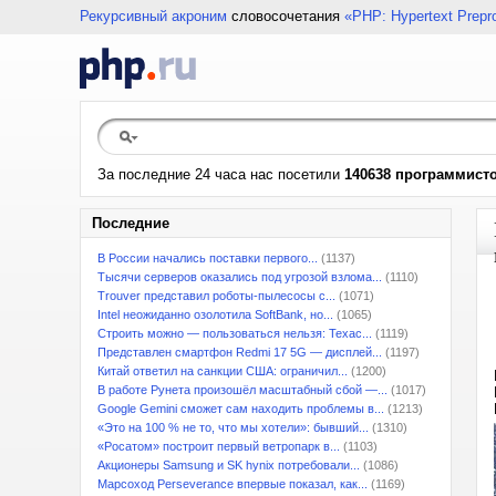
Рекурсивный акроним
словосочетания
«PHP: Hypertext Prepr
За последние 24 часа нас посетили
140638 программист
Последние
В России начались поставки первого...
(1137)
Тысячи серверов оказались под угрозой взлома...
(1110)
Trouver представил роботы-пылесосы с...
(1071)
Intel неожиданно озолотила SoftBank, но...
(1065)
Строить можно — пользоваться нельзя: Техас...
(1119)
Представлен смартфон Redmi 17 5G — дисплей...
(1197)
Китай ответил на санкции США: ограничил...
(1200)
В работе Рунета произошёл масштабный сбой —...
(1017)
Google Gemini сможет сам находить проблемы в...
(1213)
«Это на 100 % не то, что мы хотели»: бывший...
(1310)
«Росатом» построит первый ветропарк в...
(1103)
Акционеры Samsung и SK hynix потребовали...
(1086)
Марсоход Perseverance впервые показал, как...
(1169)