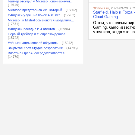
Геймер отсудил у Microsoft свой аккаунт...
(19149)
3Dnews.ru
, 2023-09-29 00:
Microsoft представила ИИ, который...
(18802)
Starfield, Halo и For
«Яндекс» улучшил поиск АЗС без...
(17702)
Cloud Gaming
Microsoft и Mistral обменяются моделями...
О том, что шлемы вир
(17371)
Gaming, было известн
«Яндекс» посадил ИИ-агентов...
(15996)
уточнила, когда это пр
Первый трейлер и «непревзойдённая...
(15722)
Учёные нашли способ обрушить...
(15242)
Закрытая Xbox студия-разработчик...
(14796)
Власть в OpenAI сосредотачивается...
(14770)