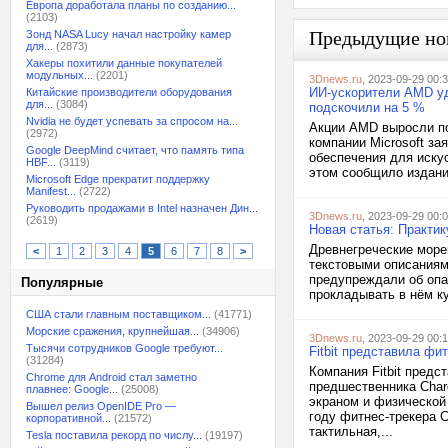
Европа доработала планы по созданию...
(2103)
Предыдущие но
Зонд NASA Lucy начал настройку камер
для...
(2873)
Хакеры похитили данные покупателей
модульных...
(2201)
3Dnews.ru
, 2023-09-29 00:
ИИ-ускорители AMD уд
Китайские производители оборудования
для...
(3084)
подскочили на 5 %
Nvidia не будет успевать за спросом на...
Акции AMD выросли поч
(2972)
компании Microsoft за
Google DeepMind считает, что память типа
обеспечения для иску
HBF...
(3119)
этом сообщило издание
Microsoft Edge прекратит поддержку
Manifest...
(2722)
Руководить продажами в Intel назначен Дин...
3Dnews.ru
, 2023-09-29 00:
(2619)
Новая статья: Практик
Древнегреческие море
<
1
2
3
4
5
6
7
8
>
текстовыми описаниям
предупреждали об опа
Популярные
прокладывать в нём ку
США стали главным поставщиком...
(41771)
Морские сражения, крупнейшая...
(34906)
3Dnews.ru
, 2023-09-29 00:
Тысячи сотрудников Google требуют...
Fitbit представила фи
(31284)
Компания Fitbit предс
Chrome для Android стал заметно
предшественника Cha
плавнее: Google...
(25008)
экраном и физической
Вышел релиз OpenIDE Pro —
году фитнес-трекера C
корпоративной...
(21572)
тактильная,...
Tesla поставила рекорд по числу...
(19197)