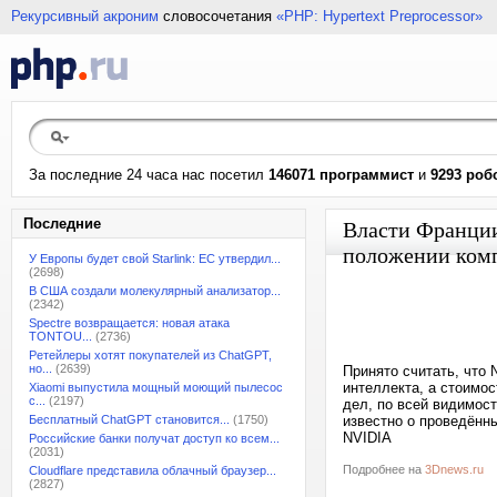
Рекурсивный акроним
словосочетания
«PHP: Hypertext Preprocessor»
За последние 24 часа нас посетил
146071 программист
и
9293 роб
Последние
Власти Франции
положении ком
У Европы будет свой Starlink: ЕС утвердил...
(2698)
В США создали молекулярный анализатор...
(2342)
Spectre возвращается: новая атака
TONTOU...
(2736)
Ретейлеры хотят покупателей из ChatGPT,
но...
(2639)
Принято считать, что 
интеллекта, а стоимо
Xiaomi выпустила мощный моющий пылесос
с...
(2197)
дел, по всей видимост
Бесплатный ChatGPT становится...
(1750)
известно о проведённ
NVIDIA
Российские банки получат доступ ко всем...
(2031)
Подробнее на
3Dnews.ru
Cloudflare представила облачный браузер...
(2827)