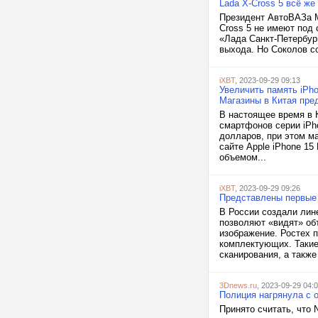
Lada X-Cross 5 всё же
Президент АвтоВАЗа М
Cross 5 не имеют под 
«Лада Санкт-Петербург
выхода. Но Соколов со
iXBT
, 2023-09-29 09:13
Увеличить память iPho
Магазины в Китая пре
В настоящее время в 
смартфонов серии iPho
долларов, при этом м
сайте Apple iPhone 15
объемом...
iXBT
, 2023-09-29 09:26
Представлены первые 
В России создали лин
позволяют «видят» объ
изображение. Ростех 
комплектующих. Такие
сканирования, а также
3Dnews.ru
, 2023-09-29 04:
Полиция нагрянула с 
Принято считать, что 