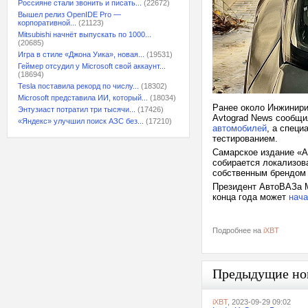
Россияне стали звонить и писать...
(22672)
Вышел релиз OpenIDE Pro —
корпоративной...
(21123)
Mitsubishi начнёт выпускать по 1000...
(20685)
Игра в стиле «Джона Уика», новая...
(19531)
Геймер отсудил у Microsoft свой аккаунт...
(18694)
Tesla поставила рекорд по числу...
(18302)
Microsoft представила ИИ, который...
(18034)
Ранее около Инжинири
Энтузиаст потратил три тысячи...
(17426)
Avtograd News сообщи
«Яндекс» улучшил поиск АЗС без...
(17210)
автомобилей
, а спец
тестированием.
Самарское издание «А
собирается локализова
собственным брендом 
Президент АвтоВАЗа М
конца года может
нача
Подробнее на
iXBT
Предыдущие но
iXBT
, 2023-09-29 09:02