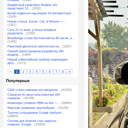
склейки...
(1440)
Бюджетный смартфон Realme 16x
представят 12...
(1832)
Китай подвесил над морем 16-мегаваттную...
(1928)
Новая статья: Kusan: City of Wolves —...
(1307)
Сито 21-го века: ученые впервые
разделили...
(2265)
Breathedge стала бесплатной на 48 часов, а...
(1395)
Ракетный двигатель напечатали на...
(2287)
OpenAI приостановила разработку ИИ-
модели...
(1484)
Новый геймплейный трейлер подтвердил
дату...
(1471)
<
1
2
3
4
5
6
7
8
>
Популярные
США стали главным поставщиком...
(41051)
Character.AI запустила короткие ИИ-
сериалы...
(40338)
Инженеры уложили HBM на бок —...
(39954)
Морские сражения, крупнейшая...
(34156)
Тысячи сотрудников Google требуют...
(29803)
Chrome для Android стал заметно
плавнее: Google...
(24000)