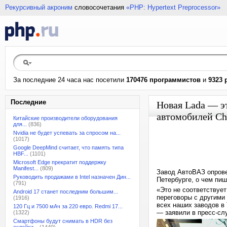
Рекурсивный акроним
словосочетания
«PHP: Hypertext Preprocessor»
За последние 24 часа нас посетили
170476 программистов
и
9323 
Последние
Новая Lada — эт
автомобилей Ch
Китайские производители оборудования
для...
(836)
Nvidia не будет успевать за спросом на...
(1017)
Google DeepMind считает, что память типа
HBF...
(1101)
Microsoft Edge прекратит поддержку
Manifest...
(809)
Завод АвтоВАЗ опрове
Руководить продажами в Intel назначен Дин...
Петербурге, о чем пиш
(791)
«Это не соответствуе
Android 17 станет последним большим...
переговоры с другими
(1916)
всех наших заводов в
120 Гц и 7500 мАч за 220 евро. Redmi 17...
— заявили в пресс-сл
(1322)
Смартфоны будут снимать в HDR без