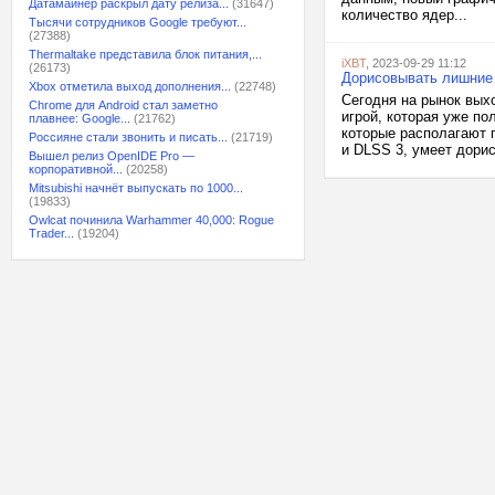
Датамайнер раскрыл дату релиза...
(31647)
количество ядер...
Тысячи сотрудников Google требуют...
(27388)
Thermaltake представила блок питания,...
iXBT
, 2023-09-29 11:12
(26173)
Дорисовывать лишние 
Xbox отметила выход дополнения...
(22748)
Сегодня на рынок вых
Chrome для Android стал заметно
игрой, которая уже по
плавнее: Google...
(21762)
которые располагают 
Россияне стали звонить и писать...
(21719)
и DLSS 3, умеет дорис
Вышел релиз OpenIDE Pro —
корпоративной...
(20258)
Mitsubishi начнёт выпускать по 1000...
(19833)
Owlcat починила Warhammer 40,000: Rogue
Trader...
(19204)