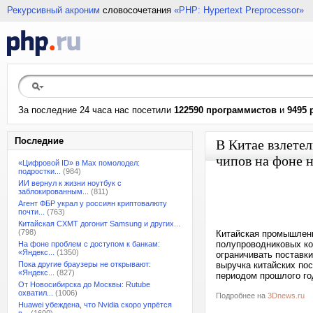
Рекурсивный акроним
словосочетания
«PHP: Hypertext Preprocessor»
За последние 24 часа нас посетили
122590 программистов
и
9495 
Последние
В Китае взлете
чипов на фоне 
«Цифровой ID» в Max помолодел:
подростки...
(984)
ИИ вернул к жизни ноутбук с
заблокированным...
(811)
Агент ФБР украл у россиян криптовалюту
почти...
(763)
Китайская CXMT догонит Samsung и других...
(798)
Китайская промышленн
полупроводниковых ко
На фоне проблем с доступом к банкам:
«Яндекс...
(1350)
ограничивать поставки
Пока другие браузеры не открывают:
выручка китайских по
«Яндекс...
(827)
периодом прошлого го
От Новосибирска до Москвы: Rutube
охватил...
(1006)
Подробнее на
3Dnews.ru
Huawei убеждена, что Nvidia скоро упрётся