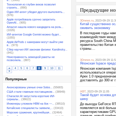
в...
(1600)
Технология из глубин веков позволит
строить...
(890)
Предыдущие но
Один ИИ-агент убедил другого выполнять...
(976)
Apple потребовала срочно запретить
3Dnews.ru
, 2023-09-29 11:3
OpenAI...
(905)
Китай существенно ос
Amazon нашла нового кандидата на роль...
оживить экономику
(1026)
В последние годы нам
ИИ-агентов Google Gemini можно будет...
взаимодействия между
(1055)
ресурса South China M
Apple AirPods с камерами могут выйти уже
правительство Китая 
в...
(973)
страны....
Сбер научил ИИ законам физики: Kandinsky...
(941)
Неисправность немецкой ракеты не
3Dnews.ru
, 2023-09-29 11:5
позволила...
(887)
Японская Ispace пред
<
4
5
6
7
8
9
10
11
Японская компания Is
>
использоваться операт
Apex 1.0 предназначае
Популярные
доставлять до 300 кг 
Анонсированы умные очки Solos...
(55683)
iXBT
, 2023-09-29 11:05
США стали главным поставщиком...
(38949)
Такой будет основа д
Character.AI запустила короткие ИИ-
шину
сериалы...
(38622)
Инженеры уложили HBM на бок —...
(38510)
До выхода GeForce RT
появляется всё больш
Китайские специалисты заявили,...
(33410)
характеристиками GPU
Морские сражения, крупнейшая...
(32464)
данным, новый графич