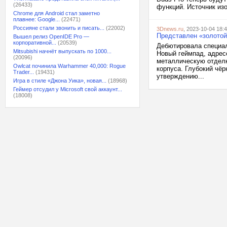
(26433)
функций. Источник изо
Chrome для Android стал заметно
плавнее: Google...
(22471)
Россияне стали звонить и писать...
(22002)
3Dnews.ru
, 2023-10-04 18:
Представлен «золотой»
Вышел релиз OpenIDE Pro —
корпоративной...
(20539)
Дебютировала специаль
Mitsubishi начнёт выпускать по 1000...
Новый геймпад, адрес
(20096)
металлическую отделк
Owlcat починила Warhammer 40,000: Rogue
корпуса. Глубокий чёр
Trader...
(19431)
утверждению...
Игра в стиле «Джона Уика», новая...
(18968)
Геймер отсудил у Microsoft свой аккаунт...
(18008)