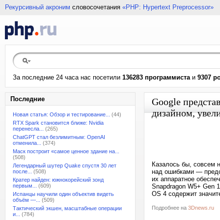
Рекурсивный акроним
словосочетания
«PHP: Hypertext Preprocessor»
За последние 24 часа нас посетили
136283 программиста
и
9307 р
Последние
Google представ
дизайном, уве
Новая статья: Обзор и тестирование...
(44)
RTX Spark становится ближе: Nvidia
перенесла...
(265)
ChatGPT стал безлимитным: OpenAI
отменила...
(374)
Маск построит «самое ценное здание на...
(508)
Казалось бы, совсем 
Легендарный шутер Quake спустя 30 лет
над ошибками — предс
после...
(508)
их аппаратное обеспе
Кратер найден: южнокорейский зонд
первым...
(609)
Snapdragon W5+ Gen 1
OS 4 содержит значит
Испанцы научили один объектив видеть
объём —...
(509)
Подробнее на
3Dnews.ru
Тактический экшен, масштабные операции
и...
(784)