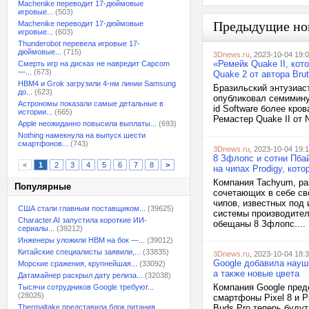
Machenike переводит 17-дюймовые
игровые...
(503)
Предыдущие но
Machenike переводит 17-дюймовые
игровые...
(603)
Thunderobot перевела игровые 17-
дюймовые...
(715)
3Dnews.ru
, 2023-10-04 19:
«Ремейк Quake II, кот
Смерть игр на дисках не навредит Capcom
—...
(673)
Quake 2 от автора Bru
HBM4 и Grok загрузили 4-нм линии Samsung
Бразильский энтузиаст
до...
(623)
опубликовал семимину
Астрономы показали самые детальные в
id Software более кро
истории...
(665)
Ремастер Quake II от N
Apple неожиданно повысила выплаты...
(693)
Nothing намекнула на выпуск шести
смартфонов...
(743)
3Dnews.ru
, 2023-10-04 19:
8 Зфлопс и сотни Пб
<
1
2
3
4
5
6
7
8
>
на чипах Prodigy, кото
Компания Tachyum, ра
Популярные
сочетающих в себе св
чипов, известных под
США стали главным поставщиком...
(39625)
системы производитель
Character.AI запустила короткие ИИ-
обещаны 8 Зфлопс....
сериалы...
(39212)
Инженеры уложили HBM на бок —...
(39012)
Китайские специалисты заявили,...
(33835)
3Dnews.ru
, 2023-10-04 18:
Google добавила науш
Морские сражения, крупнейшая...
(33092)
а также новые цвета
Датамайнер раскрыл дату релиза...
(32038)
Компания Google пред
Тысячи сотрудников Google требуют...
(28026)
смартфоны Pixel 8 и P
Thermaltake представила блок питания,...
Buds Pro теперь буду