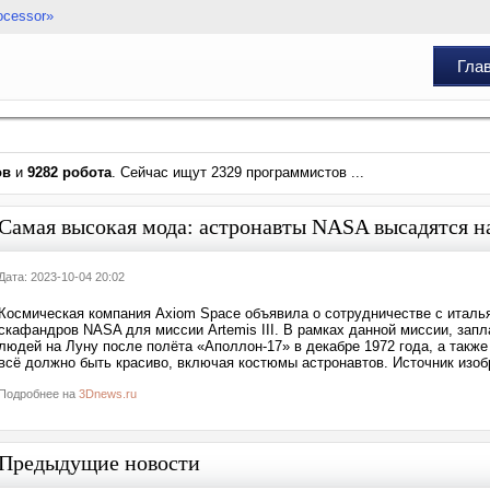
ocessor»
Гла
ов
и
9282 робота
. Сейчас ищут 2329 программистов ...
Самая высокая мода: астронавты NASA высадятся на
Дата: 2023-10-04 20:02
Космическая компания Axiom Space объявила о сотрудничестве с италь
скафандров NASA для миссии Artemis III. В рамках данной миссии, запл
людей на Луну после полёта «Аполлон-17» в декабре 1972 года, а такж
всё должно быть красиво, включая костюмы астронавтов. Источник изо
Подробнее на
3Dnews.ru
Предыдущие новости