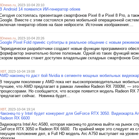
3Dnews.ru
, 2023-10-04 20:10
В Android 14 появился ИИ-генератор обоев
Сегодня состоялась презентация смартфонов Pixel 8 и Pixel 8 Pro, а та
Google. Вместе с этим состоялся релиз мобильной операционной систем
включая генератор обоев на базе нейросети. Источник изображения:...
3Dnews.ru
, 2023-10-04 20:26
Google Pixel Fold принёс субтитры в реальное общение с новым режимо
Периодически разработчики создают новые функции программного обесп
формфактор значительно более полезным. Одной из таких функций може
скором времени станет доступен владельцам складных смартфонов Google
iXBT
, 2023-10-04 19:08
AMD наконец-то даст бой Nvidia в сегменте мощных мобильных видеокар
В текущем поколении у AMD пока нет высокопроизводительных мобильны
лучшее, что AMD предлагает в рамках линейки Radeon RX 7000M, — это 
процессорами. Но сообщается, что вскоре появится модель Radeon RX 7
предлагает сейчас. Новинка будет...
iXBT
, 2023-10-04 19:14
Наконец-то у Intel будет конкурент для GeForce RTX 3050. Видеокарта A
Radeon RX 6600
Видеокарта Intel Arc A580, которая наконец-то должна выйти на рынок сп
GeForce RTX 3050 и Radeon RX 6600. По крайней мере это следует из сл
текущее положение дел, в Full HD модель Arc A750 выступает на уровне
образом,...