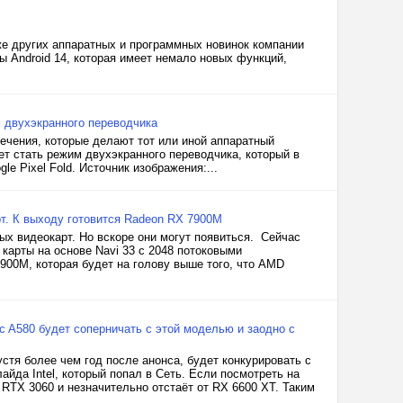
кже других аппаратных и программных новинок компании
ы Android 14, которая имеет немало новых функций,
м двухэкранного переводчика
ечения, которые делают тот или иной аппаратный
т стать режим двухэкранного переводчика, который в
 Pixel Fold. Источник изображения:...
т. К выходу готовится Radeon RX 7900M
х видеокарт. Но вскоре они могут появиться. Сейчас
карты на основе Navi 33 с 2048 потоковыми
900M, которая будет на голову выше того, что AMD
rc A580 будет соперничать с этой моделью и заодно с
устя более чем год после анонса, будет конкурировать с
айда Intel, который попал в Сеть. Если посмотреть на
 RTX 3060 и незначительно отстаёт от RX 6600 XT. Таким