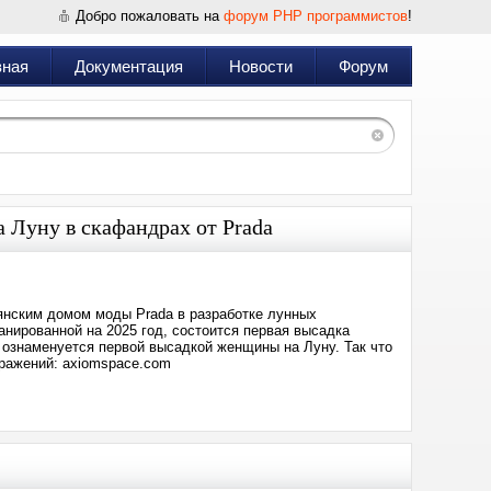
Добро пожаловать на
форум PHP программистов
!
вная
Документация
Новости
Форум
 Луну в скафандрах от Prada
янским домом моды Prada в разработке лунных
анированной на 2025 год, состоится первая высадка
е ознаменуется первой высадкой женщины на Луну. Так что
бражений: axiomspace.com