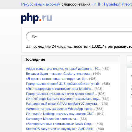
Рекурсивный акроним
словосочетания
«PHP: Hypertext Prepr
За последние 24 часа нас посетили
133217 программист
Последние
Adobe выпустила плагин, который добавляет 70...
(459)
Богатым будет тяжелее: Caviar утяжелила...
(449)
«Я просто хотел попасть в игру»: актёр...
(408)
Представлен игровой 31,5-дюймовый изогнутый...
(635)
«Экстраординарно жестокая» игра Machine...
(603)
Представлены элегантные очки дополненной...
(593)
ИИ в «Google Картах» научился заказывать еду...
(572)
Расширенный показ GTA VI пройдёт 27 августа...
(740)
Администраторы каналов в WhatsApp скоро...
(586)
ИИ подвёл Nothing: рекламу наушников CMF...
(647)
Samsung и Mousterian взялись за...
(583)
«Бесцеремонные клептоманы»: News Corp....
(895)
SteamOS запустили на ноутбуке с AMD Strix...
(790)