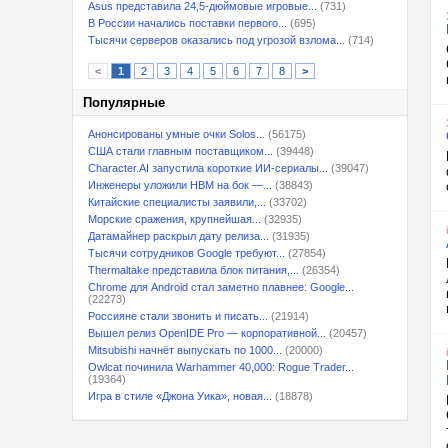
Asus представила 24,5-дюймовые игровые...
(731)
В России начались поставки первого...
(695)
Тысячи серверов оказались под угрозой взлома...
(714)
<
1
2
3
4
5
6
7
8
>
Популярные
Анонсированы умные очки Solos...
(56175)
США стали главным поставщиком...
(39448)
Character.AI запустила короткие ИИ-сериалы...
(39047)
Инженеры уложили HBM на бок —...
(38843)
Китайские специалисты заявили,...
(33702)
Морские сражения, крупнейшая...
(32935)
Датамайнер раскрыл дату релиза...
(31935)
Тысячи сотрудников Google требуют...
(27854)
Thermaltake представила блок питания,...
(26354)
Chrome для Android стал заметно плавнее: Google...
(22273)
Россияне стали звонить и писать...
(21914)
Вышел релиз OpenIDE Pro — корпоративной...
(20457)
Mitsubishi начнёт выпускать по 1000...
(20000)
Owlcat починила Warhammer 40,000: Rogue Trader...
(19364)
Игра в стиле «Джона Уика», новая...
(18878)