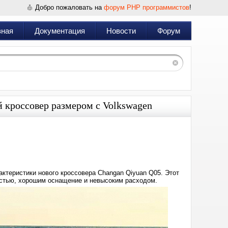
Добро пожаловать на
форум PHP программистов
!
вная
Документация
Новости
Форум
 кроссовер размером с Volkswagen
Дата:
2023-
11-
05
01:35
ктеристики нового кроссовера Changan Qiyuan Q05. Этот
стью, хорошим оснащение и невысоким расходом.