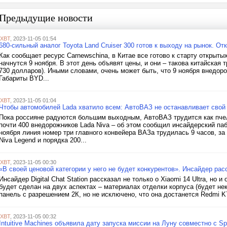
Предыдущие новости
iXBT
, 2023-11-05 01:54
680-сильный аналог Toyota Land Cruiser 300 готов к выходу на рынок. О
Как сообщает ресурс Carnewschina, в Китае все готово к старту открыт
начнутся 9 ноября. В этот день объявят цены, и они – такова китайская 
730 долларов). Иными словами, очень может быть, что 9 ноября внедоро
Габариты BYD...
iXBT
, 2023-11-05 01:04
Чтобы автомобилей Lada хватило всем: АвтоВАЗ не останавливает свой
Пока россияне радуются большим выходным, АвтоВАЗ трудится как пчелк
почти 400 внедорожников Lada Niva – об этом сообщил инсайдерский паб
ноября линия номер три главного конвейера ВАЗа трудилась 9 часов, за
Niva Legend и порядка 200...
iXBT
, 2023-11-05 00:30
«В своей ценовой категории у него не будет конкурентов». Инсайдер ра
Инсайдер Digital Chat Station рассказал не только о Xiaomi 14 Ultra, но
будет сделан на двух аспектах – материалах отделки корпуса (будет не
панель с разрешением 2К, но не исключено, что она достанется Redmi K70
iXBT
, 2023-11-05 00:32
Intuitive Machines объявила дату запуска миссии на Луну совместно с S