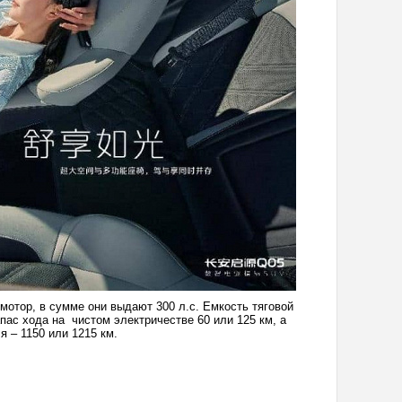
мотор, в сумме они выдают 300 л.с. Емкость тяговой
апас хода на чистом электричестве 60 или 125 км, а
я – 1150 или 1215 км.