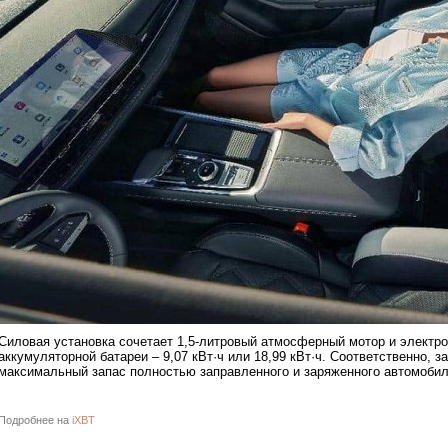
Силовая установка сочетает 1,5-литровый атмосферный мотор и электро
аккумуляторной батареи – 9,07 кВт·ч или 18,99 кВт·ч. Соответственно, з
максимальный запас полностью заправленного и заряженного автомобил
Подробнее на
iXBT