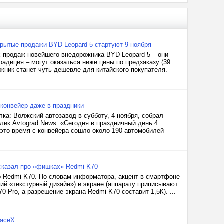
ткрытые продажи BYD Leopard 5 стартуют 9 ноября
ых продаж новейшего внедорожника BYD Leopard 5 – они
традиция – могут оказаться ниже цены по предзаказу (39
жник станет чуть дешевле для китайского покупателя.
 конвейер даже в праздники
а: Волжский автозавод в субботу, 4 ноября, собрал
лик Avtograd News. «Сегодня в праздничный день 4
 это время с конвейера сошло около 190 автомобилей
ссказал про «фишках» Redmi K70
 и о Redmi K70. По словам информатора, акцент в смартфоне
кий «текстурный дизайн») и экране (аппарату приписывают
 Pro, а разрешение экрана Redmi K70 составит 1,5К). ...
paceX