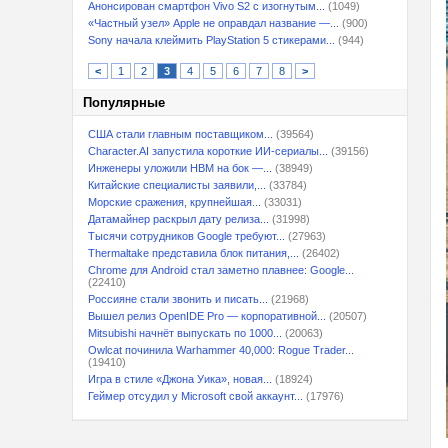
Анонсирован смартфон Vivo S2 с изогнутым...
(1049)
«Частный узел» Apple не оправдал название —...
(900)
Sony начала клеймить PlayStation 5 стикерами...
(944)
<
1
2
3
4
5
6
7
8
>
Популярные
США стали главным поставщиком...
(39564)
Character.AI запустила короткие ИИ-сериалы...
(39156)
Инженеры уложили HBM на бок —...
(38949)
Китайские специалисты заявили,...
(33784)
Морские сражения, крупнейшая...
(33031)
Датамайнер раскрыл дату релиза...
(31998)
Тысячи сотрудников Google требуют...
(27963)
Thermaltake представила блок питания,...
(26402)
Chrome для Android стал заметно плавнее: Google...
(22410)
Россияне стали звонить и писать...
(21968)
Вышел релиз OpenIDE Pro — корпоративной...
(20507)
Mitsubishi начнёт выпускать по 1000...
(20063)
Owlcat починила Warhammer 40,000: Rogue Trader...
(19410)
Игра в стиле «Джона Уика», новая...
(18924)
Геймер отсудил у Microsoft свой аккаунт...
(17976)