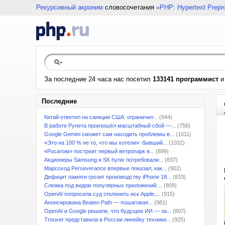
Рекурсивный акроним
словосочетания
«PHP: Hypertext Prepr
За последние 24 часа нас посетил
133141 программист
Последние
Китай ответил на санкции США: ограничил...
(944)
В работе Рунета произошёл масштабный сбой —...
(756)
Google Gemini сможет сам находить проблемы в...
(1011)
«Это на 100 % не то, что мы хотели»: бывший...
(1032)
«Росатом» построит первый ветропарк в...
(899)
Акционеры Samsung и SK hynix потребовали...
(837)
Марсоход Perseverance впервые показал, как...
(902)
Дефицит памяти грозит производству iPhone 18...
(833)
Слежка под видом популярных приложений:...
(809)
OpenAI попросила суд отклонить иск Apple,...
(915)
Анонсирована Beaten Path — пошаговая...
(981)
OpenAI и Google решили, что будущее ИИ — за...
(807)
Trouver представила в России линейку техники...
(925)