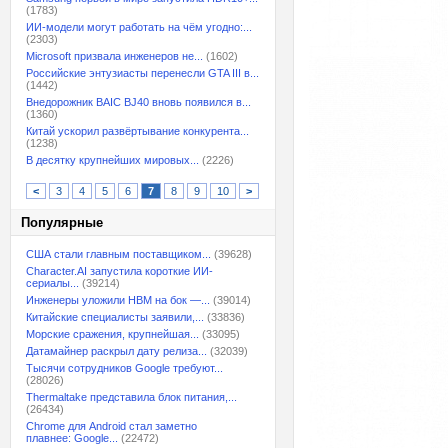
(1783)
ИИ-модели могут работать на чём угодно:...
(2303)
Microsoft призвала инженеров не...
(1602)
Российские энтузиасты перенесли GTA III в...
(1442)
Внедорожник BAIC BJ40 вновь появился в...
(1360)
Китай ускорил развёртывание конкурента...
(1238)
В десятку крупнейших мировых...
(2226)
<
3
4
5
6
7
8
9
10
>
Популярные
США стали главным поставщиком...
(39628)
Character.AI запустила короткие ИИ-
сериалы...
(39214)
Инженеры уложили HBM на бок —...
(39014)
Китайские специалисты заявили,...
(33836)
Морские сражения, крупнейшая...
(33095)
Датамайнер раскрыл дату релиза...
(32039)
Тысячи сотрудников Google требуют...
(28026)
Thermaltake представила блок питания,...
(26434)
Chrome для Android стал заметно
плавнее: Google...
(22472)