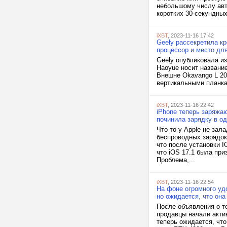
небольшому числу авт
коротких 30-секундных
iXBT
, 2023-11-16 17:42
Geely рассекретила кр
процессор и место для
Geely опубликовала из
Haoyue носит названи
Внешне Okavango L 20
вертикальными планка
iXBT
, 2023-11-16 22:42
iPhone теперь заряжаю
починила зарядку в од
Что-то у Apple не за
беспроводных зарядок
что после установки I
что iOS 17.1 была пр
Проблема,...
iXBT
, 2023-11-16 22:54
На фоне огромного уд
но ожидается, что она
После объявления о то
продавцы начали актив
теперь ожидается, что