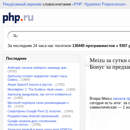
Рекурсивный акроним
словосочетания
«PHP: Hypertext Preprocessor»
За последние 24 часа нас посетили
136440 программистов
и
9307 
Последние
Meizu за сутки 
Бонус за предза
Anthropic начала набирать команду для...
(1532)
Samsung готовит недорогие смарт-часы
Galaxy...
(1869)
Акции SpaceX вошли в крутое...
(1792)
Moonlighter 2: The Endless Vault скоро...
(1365)
Samsung придумала, как почти избавиться
от...
(1455)
Вчера Meizu
начала п
сегодня есть итог: за
Microsoft подтёрла свою рекомендацию о
32...
(1423)
символическая — 1 юа
Смартфоны Google Pixel 11 получат...
(1940)
Разработчики Android-приложений...
(1810)
Google назвала дату отключения
«Ассистента»...
(1838)
Samsung первой в мире запустила HDR10+...