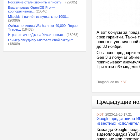
Россияне стали звонить и писать...
(22005)
Вышел релиз OpenIDE Pro —
корпоративной...
(20540)
Mitsubishi начнёт выпускать по 1000...
(20098)
Owlcat починила Warhammer 40,000: Rogue
Trader...
(19432)
А вот бонусы за пред
Игра в стиле «Джона Уика», новая...
(18968)
срок гарантии. Также 
Геймер отсудил у Microsoft свой аккаунт...
нового с увеличенной 
(18009)
до 30 ноября.
Согласно предварител
Gen 3 и получат 50-м
приписывают аккумуля
При этом обе модели 
Подробнее на
iXBT
Предыдущие но
iXBT
, 2023-11-16 17:21
Google представила И
известных исполнител
Команда Google предс
видеоплощадки YouTub
описание или простую