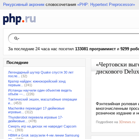
Рекурсивный акроним
словосочетания
«PHP: Hypertext Preprocessor»
За последние 24 часа нас посетил
133081 программист
и
9299 роб
Последние
«Чертовски выг
дискового Delux
Легендарный шутер Quake спустя 30 лет
после...
(32)
Кратер найден: южнокорейский зонд
первым...
(241)
Испанцы научили один объектив видеть
объём —...
(226)
Тактический экшен, масштабные операции
и...
(453)
Фэнтезийная ролевая и
многочисленным просьб
Machenike переводит 17-дюймовые
игровые...
(312)
розничное издание и н
Thunderobot перевела игровые 17-
дюймовые...
(478)
Подробнее на
3Dnews.ru
Смерть игр на дисках не навредит Capcom
—...
(393)
HBM4 и Grok загрузили 4-нм линии Samsung