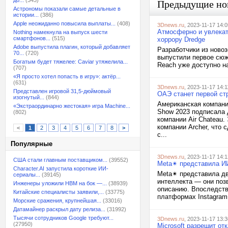
до...
(343)
Предыдущие но
Астрономы показали самые детальные в
истории...
(386)
Apple неожиданно повысила выплаты...
(408)
3Dnews.ru
, 2023-11-17 14:0
Атмосферно и увлекат
Nothing намекнула на выпуск шести
смартфонов...
(515)
хоррору Dredge
Adobe выпустила плагин, который добавляет
Разработчики из ново
70...
(720)
выпустили первое сюж
Богатым будет тяжелее: Caviar утяжелила...
Reach уже доступно н
(707)
«Я просто хотел попасть в игру»: актёр...
(631)
3Dnews.ru
, 2023-11-17 14:1
Представлен игровой 31,5-дюймовый
ОАЭ станет первой стр
изогнутый...
(844)
Американская компания
«Экстраординарно жестокая» игра Machine...
Show 2023 подписала 
(802)
компании Air Chateau.
компании Archer, что
<
1
2
3
4
5
6
7
8
>
с...
Популярные
3Dnews.ru
, 2023-11-17 14:1
США стали главным поставщиком...
(39552)
Meta✴ представила ИИ
Character.AI запустила короткие ИИ-
Meta✴ представила дв
сериалы...
(39145)
интеллекта — они поз
Инженеры уложили HBM на бок —...
(38939)
описанию. Впоследств
Китайские специалисты заявили,...
(33775)
платформах Instagram
Морские сражения, крупнейшая...
(33016)
Датамайнер раскрыл дату релиза...
(31992)
Тысячи сотрудников Google требуют...
3Dnews.ru
, 2023-11-17 13:3
(27950)
Microsoft разрешит от