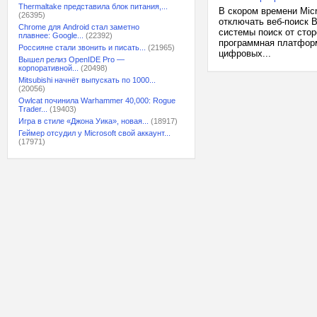
Thermaltake представила блок питания,...
В скором времени Mic
(26395)
отключать веб-поиск 
Chrome для Android стал заметно
системы поиск от сто
плавнее: Google...
(22392)
программная платформ
Россияне стали звонить и писать...
(21965)
цифровых...
Вышел релиз OpenIDE Pro —
корпоративной...
(20498)
Mitsubishi начнёт выпускать по 1000...
(20056)
Owlcat починила Warhammer 40,000: Rogue
Trader...
(19403)
Игра в стиле «Джона Уика», новая...
(18917)
Геймер отсудил у Microsoft свой аккаунт...
(17971)