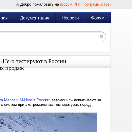
Добро пожаловать на
форум PHP программистов
!
вная
Документация
Новости
Форум
Hero тестируют в России
ых продаж
Дата:
2023-
11-
20
23:20
а Mengshi M-Hero в России
: автомобиль испытывают за
ть систем при экстремальных температурах перед