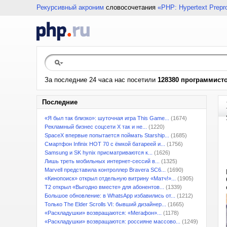
Рекурсивный акроним
словосочетания
«PHP: Hypertext Prepr
За последние 24 часа нас посетили
128380 программист
Последние
«Я был так близко»: шуточная игра This Game...
(1674)
Рекламный бизнес соцсети X так и не...
(1220)
SpaceX впервые попытается поймать Starship...
(1685)
Смартфон Infinix HOT 70 с ёмкой батареей и...
(1756)
Samsung и SK hynix присматриваются к...
(1626)
Лишь треть мобильных интернет-сессий в...
(1325)
Marvell представила контроллер Bravera SC6...
(1690)
«Кинопоиск» открыл отдельную витрину «Матч!»...
(1905)
T2 открыл «Выгодно вместе» для абонентов...
(1339)
Большое обновление: в WhatsApp избавились от...
(1212)
Только The Elder Scrolls VI: бывший дизайнер...
(1665)
«Раскладушки» возвращаются: «Мегафон»...
(1178)
«Раскладушки» возвращаются: россияне массово...
(1249)