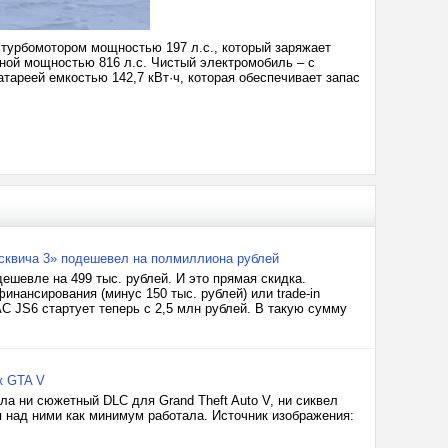
м турбомотором мощностью 197 л.с., который заряжает
рной мощностью 816 л.с. Чистый электромобиль – с
тареей емкостью 142,7 кВт·ч, которая обеспечивает запас
сквича 3» подешевел на полмиллиона рублей
ешевле на 499 тыс. рублей. И это прямая скидка.
нансирования (минус 150 тыс. рублей) или trade-in
AC JS6 стартует теперь с 2,5 млн рублей. В такую сумму
к GTA V
ла ни сюжетный DLC для Grand Theft Auto V, ни сиквел
ия над ними как минимум работала. Источник изображения: