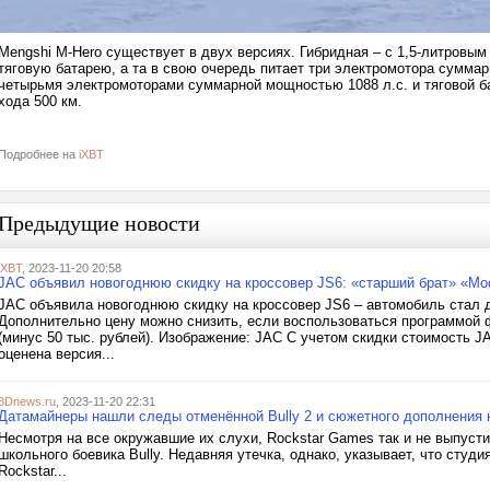
Mengshi M-Hero существует в двух версиях. Гибридная – с 1,5-литровы
тяговую батарею, а та в свою очередь питает три электромотора сумма
четырьмя электромоторами суммарной мощностью 1088 л.с. и тяговой ба
хода 500 км.
Подробнее на
iXBT
Предыдущие новости
iXBT
, 2023-11-20 20:58
JAC объявил новогоднюю скидку на кроссовер JS6: «старший брат» «Мо
JAC объявила новогоднюю скидку на кроссовер JS6 – автомобиль стал д
Дополнительно цену можно снизить, если воспользоваться программой фи
(минус 50 тыс. рублей). Изображение: JAC С учетом скидки стоимость J
оценена версия...
3Dnews.ru
, 2023-11-20 22:31
Датамайнеры нашли следы отменённой Bully 2 и сюжетного дополнения 
Несмотря на все окружавшие их слухи, Rockstar Games так и не выпусти
школьного боевика Bully. Недавняя утечка, однако, указывает, что студ
Rockstar...