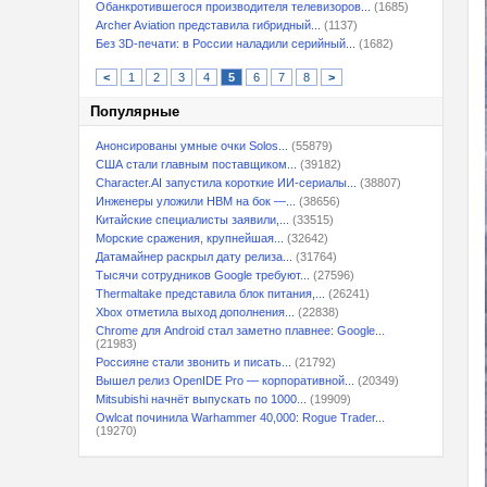
Обанкротившегося производителя телевизоров...
(1685)
Archer Aviation представила гибридный...
(1137)
Без 3D-печати: в России наладили серийный...
(1682)
<
1
2
3
4
5
6
7
8
>
Популярные
Анонсированы умные очки Solos...
(55879)
США стали главным поставщиком...
(39182)
Character.AI запустила короткие ИИ-сериалы...
(38807)
Инженеры уложили HBM на бок —...
(38656)
Китайские специалисты заявили,...
(33515)
Морские сражения, крупнейшая...
(32642)
Датамайнер раскрыл дату релиза...
(31764)
Тысячи сотрудников Google требуют...
(27596)
Thermaltake представила блок питания,...
(26241)
Xbox отметила выход дополнения...
(22838)
Chrome для Android стал заметно плавнее: Google...
(21983)
Россияне стали звонить и писать...
(21792)
Вышел релиз OpenIDE Pro — корпоративной...
(20349)
Mitsubishi начнёт выпускать по 1000...
(19909)
Owlcat починила Warhammer 40,000: Rogue Trader...
(19270)