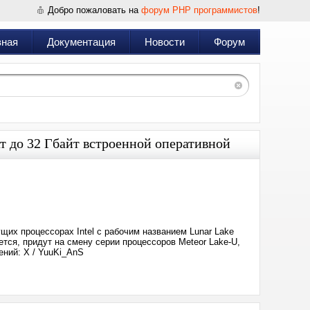
Добро пожаловать на
форум PHP программистов
!
вная
Документация
Новости
Форум
т до 32 Гбайт встроенной оперативной
Дата:
2023-
11-
21
00:51
щих процессорах Intel с рабочим названием Lunar Lake
ется, придут на смену серии процессоров Meteor Lake-U,
ений: X / YuuKi_AnS