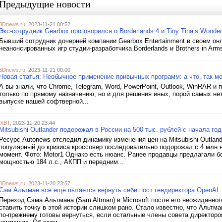
Предыдущие новости
3Dnews.ru
, 2023-11-21 00:52
Экс-сотрудник Gearbox проговорился о Borderlands 4 и Tiny Tina’s Wonder
Бывший сотрудник дочерней компании Gearbox Entertainment в своём он
неанонсированных игр студии-разработчика Borderlands и Brothers in Arm
3Dnews.ru
, 2023-11-21 00:00
Новая статья: Необычное применение привычных программ: а что, так м
А вы знали, что Chrome, Telegram, Word, PowerPoint, Outlook, WinRAR 
только по прямому назначению, но и для решения иных, порой самых н
выпуске нашей софтверной...
iXBT
, 2023-11-20 23:44
Mitsubishi Outlander подорожал в России на 500 тыс. рублей с начала год
Ресурс Autonews отследил динамику изменения цен на Mitsubishi Outland
популярный до кризиса кроссовер последовательно подорожал с 4 млн н
момент. Фото: Motor1 Однако есть нюанс. Ранее продавцы предлагали 
мощностью 184 л.с., АКПП и передним...
3Dnews.ru
, 2023-11-20 23:57
Сэм Альтман всё ещё пытается вернуть себе пост гендиректора OpenAI
Переход Сэма Альтмана (Sam Altman) в Microsoft после его неожиданног
ставить точку в этой истории слишком рано. Стало известно, что Альтм
по-прежнему готовы вернуться, если остальные члены совета директоро