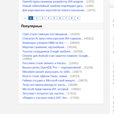
OpenAI приостановила разработку ИИ-модели...
(1372)
Новый геймплейный трейлер подтвердил дату...
(1394)
Для марсианских вертолётов нового поколения...
(2072)
<
1
2
3
4
5
6
7
8
>
Популярные
США стали главным поставщиком...
(41025)
Character.AI запустила короткие ИИ-сериалы...
(40321)
Инженеры уложили HBM на бок —...
(39944)
Морские сражения, крупнейшая...
(34140)
Тысячи сотрудников Google требуют...
(29766)
Chrome для Android стал заметно плавнее: Google...
(23964)
Россияне стали звонить и писать...
(22661)
Вышел релиз OpenIDE Pro — корпоративной...
(21109)
Mitsubishi начнёт выпускать по 1000...
(20677)
Игра в стиле «Джона Уика», новая...
(19513)
Геймер отсудил у Microsoft свой аккаунт...
(18675)
Tesla поставила рекорд по числу...
(18288)
Microsoft представила ИИ, который...
(18001)
Энтузиаст потратил три тысячи...
(17414)
«Яндекс» улучшил поиск АЗС без...
(17202)