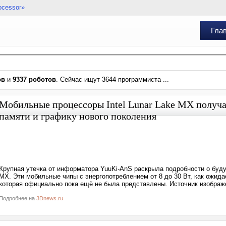
ocessor»
Гла
ов
и
9337 роботов
. Сейчас ищут 3644 программиста ...
Мобильные процессоры Intel Lunar Lake MX получа
памяти и графику нового поколения
Крупная утечка от информатора YuuKi-AnS раскрыла подробности о буду
MX. Эти мобильные чипы с энергопотреблением от 8 до 30 Вт, как ожида
которая официально пока ещё не была представлены. Источник изображ
Подробнее на
3Dnews.ru