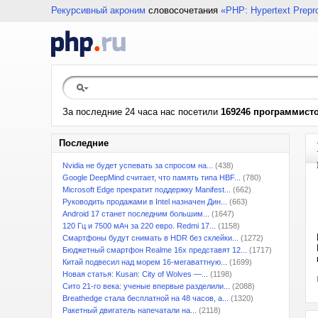
Рекурсивный акроним
словосочетания
«PHP: Hypertext Prepr
За последние 24 часа нас посетили
169246 программист
Последние
Nvidia не будет успевать за спросом на...
(438)
Google DeepMind считает, что память типа HBF...
(780)
Microsoft Edge прекратит поддержку Manifest...
(662)
Руководить продажами в Intel назначен Дин...
(663)
Android 17 станет последним большим...
(1647)
120 Гц и 7500 мАч за 220 евро. Redmi 17...
(1158)
Смартфоны будут снимать в HDR без склейки...
(1272)
Бюджетный смартфон Realme 16x представят 12...
(1717)
Китай подвесил над морем 16-мегаваттную...
(1699)
Новая статья: Kusan: City of Wolves —...
(1198)
Сито 21-го века: ученые впервые разделили...
(2088)
Breathedge стала бесплатной на 48 часов, а...
(1320)
Ракетный двигатель напечатали на...
(2118)