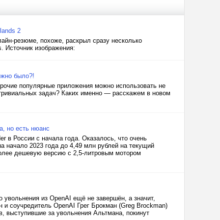
lands 2
лайн-резюме, похоже, раскрыл сразу несколько
s. Источник изображения:
ожно было?!
и прочие популярные приложения можно использовать не
етривиальных задач? Каких именно — расскажем в новом
а, но есть нюанс
er в России с начала года. Оказалось, что очень
а начало 2023 года до 4,49 млн рублей на текущий
более дешевую версию с 2,5-литровым мотором
о увольнения из OpenAI ещё не завершён, а значит,
ан и соучредитель OpenAI Грег Брокман (Greg Brockman)
в, выступившие за увольнения Альтмана, покинут