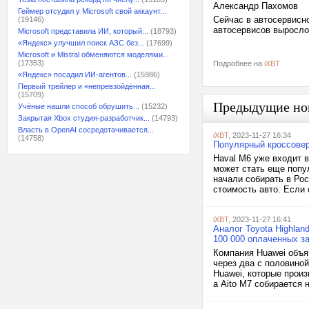
Александр Пахомов
Геймер отсудил у Microsoft свой аккаунт...
Сейчас в автосервисно
(19146)
автосервисов выросло 
Microsoft представила ИИ, который...
(18793)
«Яндекс» улучшил поиск АЗС без...
(17699)
Microsoft и Mistral обменяются моделями...
(17353)
Подробнее на
iXBT
«Яндекс» посадил ИИ-агентов...
(15986)
Первый трейлер и «непревзойдённая...
(15709)
Предыдущие но
Учёные нашли способ обрушить...
(15232)
Закрытая Xbox студия-разработчик...
(14793)
Власть в OpenAI сосредотачивается...
iXBT
, 2023-11-27 16:34
(14758)
Популярный кроссовер
Haval M6 уже входит 
может стать еще попу
начали собирать в Рос
стоимость авто. Если 
iXBT
, 2023-11-27 16:41
Аналог Toyota Highlan
100 000 оплаченных за
Компания Huawei объяв
через два с половино
Huawei, которые произ
а Aito M7 собирается 