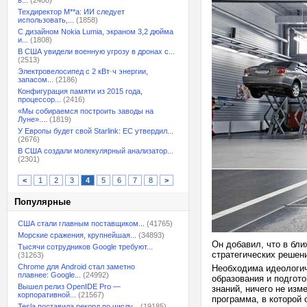
в...
(2408)
Техдиректор M**a: ИИ следует
использовать,...
(1858)
С дизайном Nokia Lumia, экраном 3,2 дюйма
и...
(1808)
В США увидели военную угрозу в дронах с...
(2513)
Электровелосипед с 2 кВт·ч энергии,
запасом...
(2186)
Конфигурация памяти из 2015 года,
процессор...
(2416)
«Мы собираемся построить заводы на
Луне»....
(1819)
У Европы будет свой Starlink: ЕС утвердил...
(2676)
В США создали молекулярный анализатор...
(2301)
<
1
2
3
4
5
6
7
8
>
Популярные
США стали главным поставщиком...
(41765)
Морские сражения, крупнейшая...
(34893)
Он добавил, что в бли
Тысячи сотрудников Google требуют...
стратегических решен
(31263)
Chrome для Android стал заметно
Необходима идеологич
плавнее: Google...
(24992)
образования и подгото
Вышел релиз OpenIDE Pro —
знаний, ничего не из
корпоративной...
(21567)
программа, в которой 
Tesla поставила рекорд по числу...
(19185)