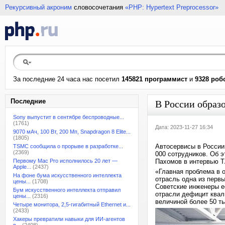
Рекурсивный акроним
словосочетания
«PHP: Hypertext Preprocessor»
За последние 24 часа нас посетил
145821 программист
и
9328 роб
Последние
В России образо
Sony выпустит в сентябре беспроводные...
(1761)
Дата: 2023-11-27 16:34
9070 мАч, 100 Вт, 200 Мп, Snapdragon 8 Elite...
(1805)
Автосервисы в России
TSMC сообщила о прорыве в разработке...
(2369)
000 сотрудников. Об 
Первому Mac Pro исполнилось 20 лет —
Пахомов в интервью 
Apple...
(2437)
«Главная проблема в 
На фоне бума искусственного интеллекта
отрасль одна из перв
цены...
(1708)
Советские инженеры е
Бум искусственного интеллекта отправил
отрасли дефицит квал
цены...
(2316)
величиной более 50 т
Четыре монитора, 2,5-гигабитный Ethernet и...
(2433)
Хакеры превратили навыки для ИИ-агентов