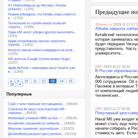
«Яндекс...
(1078)
От Новосибирска до Москвы: Rutube
охватил...
(1205)
Предыдущие но
Huawei убеждена, что Nvidia скоро упрётся
в...
(1791)
Технология из глубин веков позволит
3Dnews.ru
, 2023-11-27 17:1
строить...
(1099)
Alibaba закрыла лабо
Один ИИ-агент убедил другого выполнять...
Китайский технологиче
(1153)
которая занималась к
Apple потребовала срочно запретить
будет передано Чжэцз
OpenAI...
(1093)
представитель. Часть
Amazon нашла нового кандидата на роль...
университете....
(1255)
ИИ-агентов Google Gemini можно будет...
(1237)
iXBT
, 2023-11-27 16:34
Apple AirPods с камерами могут выйти уже
В России образовалас
в...
(1200)
Автосервисы в России
<
9
10
11
12
13
14
15
000 сотрудников. Об 
16
>
Пахомов в интервью Т
от компетенций людей
Популярные
технических...
США стали главным поставщиком...
(39924)
iXBT
, 2023-11-27 16:34
Character.AI запустила короткие ИИ-
Популярный кроссовер
сериалы...
(39436)
Инженеры уложили HBM на бок —...
(39226)
Haval M6 уже входит 
Китайские специалисты заявили,...
(34005)
может стать еще попу
начали собирать в Рос
Морские сражения, крупнейшая...
(33323)
стоимость авто. Если 
Датамайнер раскрыл дату релиза...
(32214)