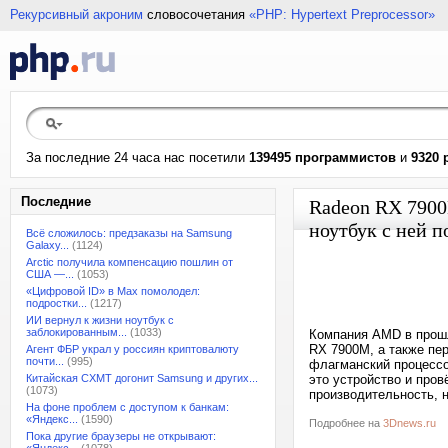
Рекурсивный акроним
словосочетания
«PHP: Hypertext Preprocessor»
За последние 24 часа нас посетили
139495 программистов
и
9320 
Последние
Radeon RX 7900
ноутбук с ней 
Всё сложилось: предзаказы на Samsung
Galaxy...
(1124)
Arctic получила компенсацию пошлин от
США —...
(1053)
«Цифровой ID» в Max помолодел:
подростки...
(1217)
ИИ вернул к жизни ноутбук с
заблокированным...
(1033)
Компания AMD в прош
RX 7900M, а также пе
Агент ФБР украл у россиян криптовалюту
почти...
(995)
флагманский процессо
Китайская CXMT догонит Samsung и других...
это устройство и про
(1073)
производительность, 
На фоне проблем с доступом к банкам:
«Яндекс...
(1590)
Подробнее на
3Dnews.ru
Пока другие браузеры не открывают: