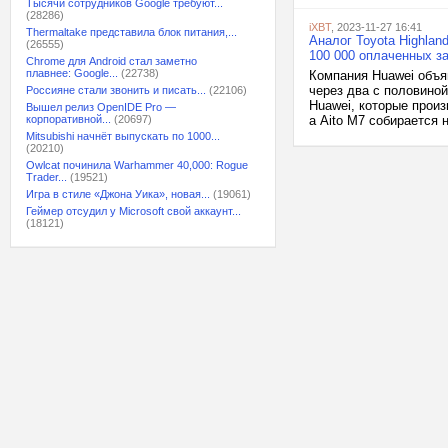
Тысячи сотрудников Google требуют...
(28286)
iXBT
, 2023-11-27 16:41
Thermaltake представила блок питания,...
Аналог Toyota Highlan
(26555)
100 000 оплаченных за
Chrome для Android стал заметно
плавнее: Google...
(22738)
Компания Huawei объяв
через два с половино
Россияне стали звонить и писать...
(22106)
Huawei, которые произ
Вышел релиз OpenIDE Pro —
корпоративной...
(20697)
а Aito M7 собирается 
Mitsubishi начнёт выпускать по 1000...
(20210)
Owlcat починила Warhammer 40,000: Rogue
Trader...
(19521)
Игра в стиле «Джона Уика», новая...
(19061)
Геймер отсудил у Microsoft свой аккаунт...
(18121)