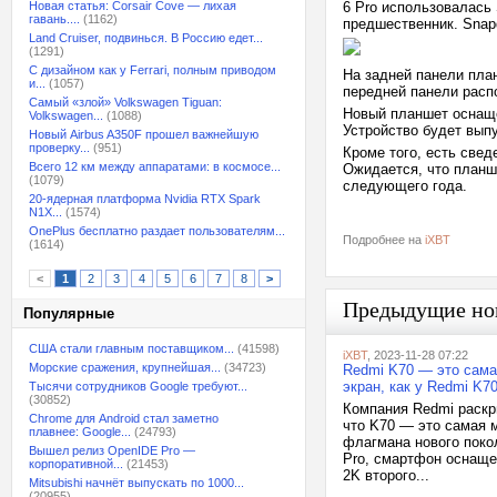
Новая статья: Corsair Cove — лихая
6 Pro использовалась
гавань....
(1162)
предшественник. Snapd
Land Cruiser, подвинься. В Россию едет...
(1291)
С дизайном как у Ferrari, полным приводом
На задней панели пла
и...
(1057)
передней панели расп
Самый «злой» Volkswagen Tiguan:
Новый планшет оснаще
Volkswagen...
(1088)
Устройство будет выпу
Новый Airbus A350F прошел важнейшую
проверку...
(951)
Кроме того, есть свед
Всего 12 км между аппаратами: в космосе...
Ожидается, что планш
(1079)
следующего года.
20-ядерная платформа Nvidia RTX Spark
N1X...
(1574)
OnePlus бесплатно раздает пользователям...
Подробнее на
iXBT
(1614)
<
1
2
3
4
5
6
7
8
>
Предыдущие но
Популярные
США стали главным поставщиком...
(41598)
iXBT
, 2023-11-28 07:22
Морские сражения, крупнейшая...
(34723)
Redmi K70 — это сама
экран, как у Redmi K70
Тысячи сотрудников Google требуют...
(30852)
Компания Redmi раскр
Chrome для Android стал заметно
что K70 — это самая 
плавнее: Google...
(24793)
флагмана нового поко
Вышел релиз OpenIDE Pro —
Pro, смартфон оснаще
корпоративной...
(21453)
2K второго...
Mitsubishi начнёт выпускать по 1000...
(20955)