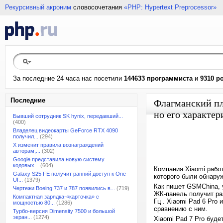
Рекурсивный акроним
словосочетания
«PHP: Hypertext Preprocessor»
За последние 24 часа нас посетили
144633 программиста
и
9310 р
Последние
Флагманский пла
но его характе
Бывший сотрудник SK hynix, передавший...
(400)
Владелец видеокарты GeForce RTX 4090
получил...
(294)
X изменит правила вознаграждений
авторам,...
(302)
Google представила новую систему
кодовых...
(604)
Компания Xiaomi рабо
Galaxy S25 FE получит ранний доступ к One
которого были обнару
UI...
(1379)
Как пишет GSMChina, 
Чертежи Boeing 737 и 787 появились в...
(719)
ЖК-панель получит ра
Компактная зарядка-«карточка» с
Гц . Xiaomi Pad 6 Pro
мощностью 80...
(1286)
сравнению с ним.
Турбо-версия Dimensity 7500 и большой
экран...
(1274)
Xiaomi Pad 7 Pro буде