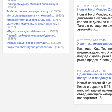
Геймер отсудил у Microsoft свой аккаунт...
iXBT
, 2023-11-28 07:31
(19025)
Новый Ford Mondeo 20
Tesla поставила рекорд по числу...
(18989)
Новый Ford Mondeo, к
Microsoft представила ИИ, который...
(18630)
двигателя внутреннег
«Яндекс» улучшил поиск АЗС без...
(17571)
колесные диски со сн
Microsoft и Mistral обменяются моделями...
Также в оснащение вх
(17212)
автомобиля...
«Яндекс» посадил ИИ-агентов...
(15873)
Первый трейлер и «непревзойдённая...
(15597)
iXBT
, 2023-11-28 07:40
Учёные нашли способ обрушить...
(15129)
Xiaomi занимает перво
Закрытая Xbox студия-разработчик...
(14723)
Как пишет Kuai Techno
подтверждают, что Xi
подряд с долей рынка 
рынка продаж Xiaomi д
iXBT
, 2023-11-28 07:49
Единственный в своём
поступил в продажу в
Новый необычный смар
Китае в версии с 8 Г
плоской задней панель
объединяющего камеру
посредством 15...