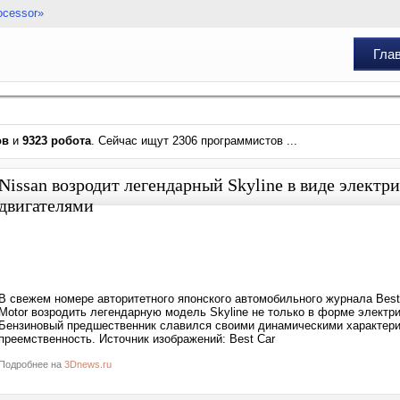
ocessor»
Гла
ов
и
9323 робота
. Сейчас ищут 2306 программистов ...
Nissan возродит легендарный Skyline в виде электр
двигателями
В свежем номере авторитетного японского автомобильного журнала Best
Motor возродить легендарную модель Skyline не только в форме электри
Бензиновый предшественник славился своими динамическими характери
преемственность. Источник изображений: Best Car
Подробнее на
3Dnews.ru