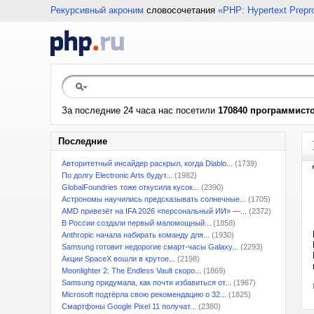
Рекурсивный акроним
словосочетания
«PHP: Hypertext Prepr
За последние 24 часа нас посетили
170840 программист
Последние
Авторитетный инсайдер раскрыл, когда Diablo...
(1739)
По долгу Electronic Arts будут...
(1982)
GlobalFoundries тоже откусила кусок...
(2390)
Астрономы научились предсказывать солнечные...
(1705)
AMD привезёт на IFA 2026 «персональный ИИ» —...
(2372)
В России создали первый маломощный...
(1858)
Anthropic начала набирать команду для...
(1930)
Samsung готовит недорогие смарт-часы Galaxy...
(2293)
Акции SpaceX вошли в крутое...
(2198)
Moonlighter 2: The Endless Vault скоро...
(1869)
Samsung придумала, как почти избавиться от...
(1967)
Microsoft подтёрла свою рекомендацию о 32...
(1825)
Смартфоны Google Pixel 11 получат...
(2380)