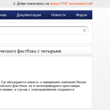
Добро пожаловать на
форум PHP программистов
!
вная
Документация
Новости
Форум
ического фастбэка с четырьмя
Дата:
2023-
11-
28
09:58
 Car обсуждается новость о намерениях компании Nissan
ческого фастбэка, но и полноприводного кроссовера.
стиками, в случае с электромобилем сохранится