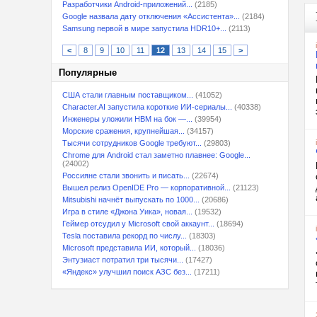
Разработчики Android-приложений...
(2185)
Google назвала дату отключения «Ассистента»...
(2184)
Samsung первой в мире запустила HDR10+...
(2113)
<
8
9
10
11
12
13
14
15
>
Популярные
США стали главным поставщиком...
(41052)
Character.AI запустила короткие ИИ-сериалы...
(40338)
Инженеры уложили HBM на бок —...
(39954)
Морские сражения, крупнейшая...
(34157)
Тысячи сотрудников Google требуют...
(29803)
Chrome для Android стал заметно плавнее: Google...
(24002)
Россияне стали звонить и писать...
(22674)
Вышел релиз OpenIDE Pro — корпоративной...
(21123)
Mitsubishi начнёт выпускать по 1000...
(20686)
Игра в стиле «Джона Уика», новая...
(19532)
Геймер отсудил у Microsoft свой аккаунт...
(18694)
Tesla поставила рекорд по числу...
(18303)
Microsoft представила ИИ, который...
(18036)
Энтузиаст потратил три тысячи...
(17427)
«Яндекс» улучшил поиск АЗС без...
(17211)