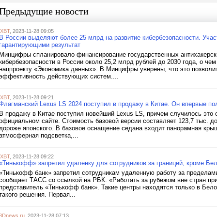
Предыдущие новости
iXBT
, 2023-11-28 09:05
В России выделяют более 25 млрд на развитие кибербезопасности. Уча
гарантирующими результат
Минцифры спланировало финансирование государственных антихакерских
кибербезопасности в России около 25,2 млрд рублей до 2030 года, о ч
нацпроекту «Экономика данных». В Минцифры уверены, что это позволи
эффективность действующих систем....
iXBT
, 2023-11-28 09:21
Флагманский Lexus LS 2024 поступил в продажу в Китае. Он впервые п
В продажу в Китае поступил новейший Lexus LS, причем случилось это о
официальном сайте. Стоимость базовой версии составляет 123,7 тыс. до
дороже японского. В базовое оснащение седана входит панорамная кр
атмосферная подсветка,...
iXBT
, 2023-11-28 09:22
«Тинькофф» запретил удаленку для сотрудников за границей, кроме Бе
«Тинькофф банк» запретил сотрудникам удаленную работу за пределами
сообщает ТАСС со ссылкой на РБК. «Работать за рубежом вне стран пр
представитель «Тинькофф банк». Такие центры находятся только в Бело
такого решения. Первая...
3Dnews.ru
, 2023-11-28 07:13