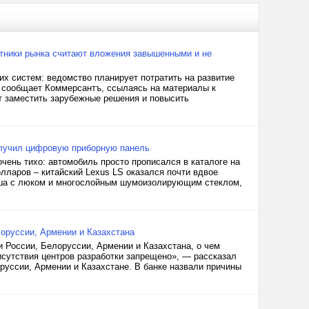
стники рынка считают вложения завышенными и не
 систем: ведомство планирует потратить на развитие
ем сообщает Коммерсантъ, ссылаясь на материалы к
т заместить зарубежные решения и повысить
олучил цифровую приборную панель
чень тихо: автомобиль просто прописался в каталоге на
лларов – китайский Lexus LS оказался почти вдвое
ыша с люком и многослойным шумоизолирующим стеклом,
лоруссии, Армении и Казахстана
 России, Белоруссии, Армении и Казахстана, о чем
исутствия центров разработки запрещено», — рассказал
руссии, Армении и Казахстане. В банке назвали причины