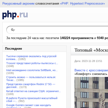
Рекурсивный акроним
словосочетания
«PHP: Hypertext Preprocessor»
За последние 24 часа нас посетили
140224 программиста
и
9340 р
Последние
Топовый «Москв
Тысячи серверов оказались под угрозой
взлома...
(1082)
Дата: 2023-11-28 13:51
Trouver представил роботы-пылесосы с...
(1048)
Вместе с кроссоверам
Intel неожиданно озолотила SoftBank, но...
(1035)
«Комфорт» снизилась 
Строить можно — пользоваться нельзя:
Техас...
(1085)
Представлен смартфон Redmi 17 5G —
дисплей...
(1173)
Китай ответил на санкции США: ограничил...
(1169)
В работе Рунета произошёл масштабный
сбой —...
(992)
Google Gemini сможет сам находить