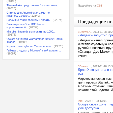
(28195)
Thermaltake представила блок питания,...
Подробнее на
iXBT
(26523)
Chrome для Android стал заметно
плавнее: Google...
(22640)
Россияне стали звонить и писать...
(22074)
Предыдущие но
Вышел релиз OpenIDE Pro —
корпоративной...
(20654)
Mitsubishi начнёт выпускать по 1000...
3Dnews.ru
, 2023-11-28 11:2
(20178)
«Яндекс» запустил пр
Owlcat починила Warhammer 40,000: Rogue
«Яндекс» начал прием
Trader...
(19488)
интеллектуальную коло
Игра в стиле «Джона Уика», новая...
(19028)
рублей и позиционируе
Геймер отсудил у Microsoft свой аккаунт...
«Станция Дуо Макс» п
(18087)
экран...
3Dnews.ru
, 2023-11-28 13:3
SpaceX запустила в ко
раз
Аэрокосмическая комп
группировки Starlink,
в разных странах. Оч
начале этой недели. И
iXBT
, 2023-11-28 13:05
Google снова хочет пе
уже доступна