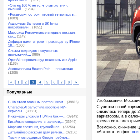
проблемы в...
(1188)
«Это на 100 % не то, что мы хотели»:
бывший...
(1294)
«Росатом» построит первый ветропарк в...
(1083)
Акционеры Samsung и SK hynix
потребовали...
(1051)
Марсоход Perseverance впервые показал,
как...
(1149)
Дефицит памяти грозит производству iPhone
18...
(1030)
Слежка под видом популярных
приложений:...
(986)
OpenAI попросила суд отклонить иск Apple,...
(1186)
Анонсирована Beaten Path — пошаговая...
(1208)
<
1
2
3
4
5
6
7
8
>
Популярные
Изображение: Москви
США стали главным поставщиком...
(39816)
С учетом новой «прям
Character.AI запустила короткие ИИ-
сериалы...
(39361)
снизилась теперь до 
вариатором, а в салон
Инженеры уложили HBM на бок —...
(39149)
кресла есть электриче
Китайские специалисты заявили,...
(33949)
Возможно, снижение ц
Морские сражения, крупнейшая...
(33256)
«Автостат инфо»,
они
Датамайнер раскрыл дату релиза...
(32150)
Тысячи сотрудников Google требуют...