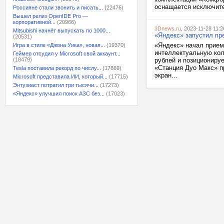
оснащается исключите
Россияне стали звонить и писать...
(22476)
Вышел релиз OpenIDE Pro —
корпоративной...
(20966)
3Dnews.ru
, 2023-11-28 11:2
Mitsubishi начнёт выпускать по 1000...
«Яндекс» запустил пр
(20531)
«Яндекс» начал прием
Игра в стиле «Джона Уика», новая...
(19370)
интеллектуальную коло
Геймер отсудил у Microsoft свой аккаунт...
(18479)
рублей и позиционируе
«Станция Дуо Макс» п
Tesla поставила рекорд по числу...
(17869)
экран...
Microsoft представила ИИ, который...
(17715)
Энтузиаст потратил три тысячи...
(17273)
«Яндекс» улучшил поиск АЗС без...
(17023)