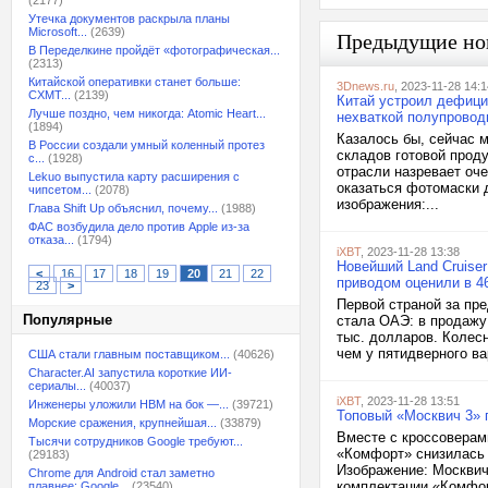
(2177)
Утечка документов раскрыла планы
Microsoft...
(2639)
Предыдущие но
В Переделкине пройдёт «фотографическая...
(2313)
Китайской оперативки станет больше:
3Dnews.ru
, 2023-11-28 14:1
CXMT...
(2139)
Китай устроил дефици
Лучше поздно, чем никогда: Atomic Heart...
нехваткой полупровод
(1894)
Казалось бы, сейчас 
В России создали умный коленный протез
складов готовой проду
с...
(1928)
отрасли назревает оч
Lekuo выпустила карту расширения с
оказаться фотомаски 
чипсетом...
(2078)
изображения:...
Глава Shift Up объяснил, почему...
(1988)
ФАС возбудила дело против Apple из-за
отказа...
(1794)
iXBT
, 2023-11-28 13:38
Новейший Land Cruise
<
16
17
18
19
20
21
22
приводом оценили в 4
23
>
Первой страной за пре
Популярные
стала ОАЭ: в продажу 
тыс. долларов. Колесн
чем у пятидверного в
США стали главным поставщиком...
(40626)
Character.AI запустила короткие ИИ-
сериалы...
(40037)
iXBT
, 2023-11-28 13:51
Инженеры уложили HBM на бок —...
(39721)
Топовый «Москвич 3»
Морские сражения, крупнейшая...
(33879)
Вместе с кроссоверам
Тысячи сотрудников Google требуют...
«Комфорт» снизилась 
(29183)
Изображение: Москвич
Chrome для Android стал заметно
комплектации «Комфор
плавнее: Google...
(23540)