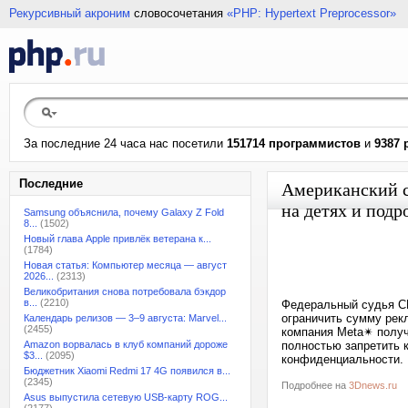
Рекурсивный акроним
словосочетания
«PHP: Hypertext Preprocessor»
За последние 24 часа нас посетили
151714 программистов
и
9387 
Последние
Американский с
на детях и подр
Samsung объяснила, почему Galaxy Z Fold
8...
(1502)
Новый глава Apple привлёк ветерана к...
(1784)
Новая статья: Компьютер месяца — август
2026...
(2313)
Великобритания снова потребовала бэкдор
в...
(2210)
Федеральный судья СШ
ограничить сумму рек
Календарь релизов — 3–9 августа: Marvel...
(2455)
компания Meta✴ получа
Amazon ворвалась в клуб компаний дороже
полностью запретить 
$3...
(2095)
конфиденциальности. 
Бюджетник Xiaomi Redmi 17 4G появился в...
(2345)
Подробнее на
3Dnews.ru
Asus выпустила сетевую USB-карту ROG...