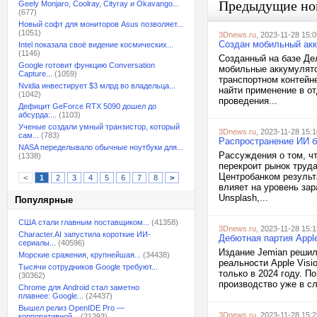
Предыдущие но
Geely Monjaro, Coolray, Cityray и Okavango...
(677)
Новый софт для мониторов Asus позволяет...
(1051)
3Dnews.ru
, 2023-11-28 15:0
Создан мобильный акк
Intel показала своё видение космических...
(1146)
Созданный на базе Де
Google готовит функцию Conversation
мобильные аккумулято
Capture...
(1059)
транспортном контейн
Nvidia инвестирует $3 млрд во владельца...
найти применение в от
(1042)
проведения...
Дефицит GeForce RTX 5090 дошел до
абсурда:...
(1103)
Ученые создали умный транзистор, который
3Dnews.ru
, 2023-11-28 15:1
сам...
(783)
Распространение ИИ б
NASA переделывало обычные ноутбуки для...
Рассуждения о том, ч
(1338)
перекроит рынок труд
Центробанком результ
<
1
2
3
4
5
6
7
8
>
влияет на уровень зар
Unsplash,...
Популярные
США стали главным поставщиком...
(41358)
3Dnews.ru
, 2023-11-28 15:1
Character.AI запустила короткие ИИ-
Дебютная партия Apple
сериалы...
(40596)
Издание Jemian решил
Морские сражения, крупнейшая...
(34438)
реальности Apple Visi
Тысячи сотрудников Google требуют...
только в 2024 году. П
(30362)
производство уже в с
Chrome для Android стал заметно
плавнее: Google...
(24437)
Вышел релиз OpenIDE Pro —
3Dnews.ru
, 2023-11-28 15:2
корпоративной...
(21293)