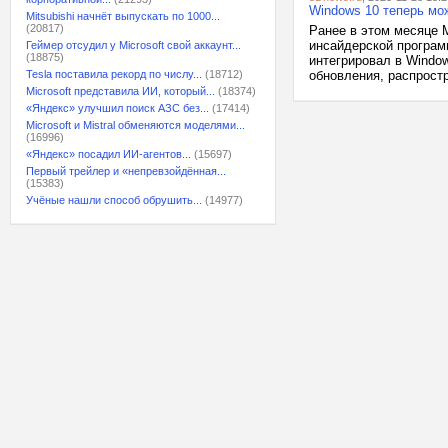
Windows 10 теперь мо
Mitsubishi начнёт выпускать по 1000...
(20817)
Ранее в этом месяце 
инсайдерской програм
Геймер отсудил у Microsoft свой аккаунт...
(18875)
интегрировал в Windo
Tesla поставила рекорд по числу...
(18712)
обновления, распростр
Microsoft представила ИИ, который...
(18374)
«Яндекс» улучшил поиск АЗС без...
(17414)
Microsoft и Mistral обменяются моделями...
(16996)
«Яндекс» посадил ИИ-агентов...
(15697)
Первый трейлер и «непревзойдённая...
(15383)
Учёные нашли способ обрушить...
(14977)