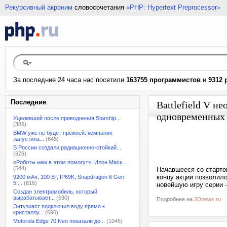
Рекурсивный акроним
словосочетания
«PHP: Hypertext Preprocessor»
За последние 24 часа нас посетили
163755 программистов
и
9312 
Последние
Battlefield V н
одновременных 
Уцелевший после приводнения Starship...
(386)
BMW уже не будет прежней: компания
запустила...
(845)
В России создали радиационно-стойкий...
(876)
«Роботы нам в этом помогут»: Илон Маск...
(544)
Начавшееся со стартом
концу акции позволил
9200 мАч, 100 Вт, IP69K, Snapdragon 6 Gen
5:...
(816)
новейшую игру серии —
Создан электромобиль, который
вырабатывает...
(630)
Подробнее на
3Dnews.ru
Энтузиаст подключил воду прямо к
кристаллу...
(696)
Motorola Edge 70 Neo показали до...
(1045)