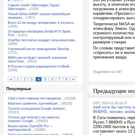
и...
(1577)
высоту, в конечном ит
Самый «злой» Volkswagen Tiguan:
погружении в атмосфе
Volkswagen...
(1428)
кораблями «Прогресс»
Новый Airbus A350F прошел важнейшую
проверку...
(1357)
откорректировать выс
Всего 12 км между аппаратами: в космосе...
Теоретически NASA мо
(1458)
атмосферу Земли. Одн
20-ядерная платформа Nvidia RTX Spark
огромного количества 
N1X...
(2121)
контролируемый или н
OnePlus бесплатно раздает пользователям...
размеров станции.
(2009)
По словам представи
Уцелевший после приводнения Starship...
«сбросить» ее в мало
(1751)
причинения вреда.
BMW уже не будет прежней: компания
запустила...
(1812)
В России создали радиационно-стойкий...
(1645)
Подробнее на
iXBT
<
1
2
3
4
5
6
7
8
>
Популярные
Предыдущие но
США стали главным поставщиком...
(42118)
iXBT
, 2023-11-28 16:37
Морские сражения, крупнейшая...
(35333)
Intel хотя бы частоту
Тысячи сотрудников Google требуют...
8640HS, похоже, вооб
(32213)
Chrome для Android стал заметно
В Сети появились пер
плавнее: Google...
(25402)
Ryzen 7 8840HS и Ryz
Вышел релиз OpenIDE Pro —
2200-2400 баллов в о
корпоративной...
(21886)
составляют около 13 1
Tesla поставила рекорд по числу...
(19638)