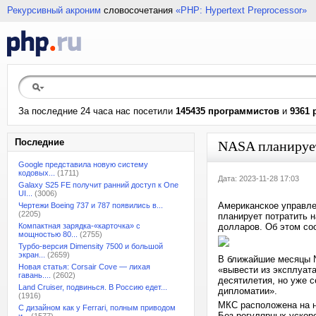
Рекурсивный акроним
словосочетания
«PHP: Hypertext Preprocessor»
За последние 24 часа нас посетили
145435 программистов
и
9361 
Последние
NASA планирует
Google представила новую систему
кодовых...
(1711)
Дата: 2023-11-28 17:03
Galaxy S25 FE получит ранний доступ к One
UI...
(3006)
Американское управле
Чертежи Boeing 737 и 787 появились в...
(2205)
планирует потратить 
Компактная зарядка-«карточка» с
долларов. Об этом соо
мощностью 80...
(2755)
Турбо-версия Dimensity 7500 и большой
экран...
(2659)
В ближайшие месяцы N
Новая статья: Corsair Cove — лихая
«вывести из эксплуат
гавань....
(2602)
десятилетия, но уже 
Land Cruiser, подвинься. В Россию едет...
дипломатии».
(1916)
МКС расположена на н
С дизайном как у Ferrari, полным приводом
Без регулярных ускоре