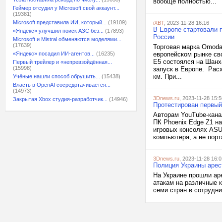
вообще полностью...
Геймер отсудил у Microsoft свой аккаунт...
(19381)
Microsoft представила ИИ, который...
(19109)
iXBT
, 2023-11-28 16:16
В Европе стартовали 
«Яндекс» улучшил поиск АЗС без...
(17893)
России
Microsoft и Mistral обменяются моделями...
(17639)
Торговая марка Omoda
«Яндекс» посадил ИИ-агентов...
(16235)
европейском рынке св
E5 состоялся на Шанх
Первый трейлер и «непревзойдённая...
(15998)
запуск в Европе. Расх
км. При...
Учёные нашли способ обрушить...
(15438)
Власть в OpenAI сосредотачивается...
(14973)
3Dnews.ru
, 2023-11-28 15:5
Закрытая Xbox студия-разработчик...
(14946)
Протестирован первый
Авторам YouTube-кана
ПК Phoenix Edge Z1 на
игровых консолях ASUS
компьютера, а не порт
3Dnews.ru
, 2023-11-28 16:0
Полиция Украины арес
На Украине прошли ар
атакам на различные 
семи стран в сотрудни