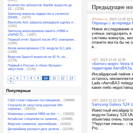
(2022)
Количество абонентов Starlink выросло до
Предыдущие но
12...
(2238)
Samsung вернула лидерство в сегменте
DRAM,...
(1670)
3Dnews.ru
, 2023-12-02 10:
Electronic Arts закрыла рекордную сделку и...
Образцы с астероида 
(2331)
Новое исследование о
Samsung анонсировала память zHBM и
учёных заподозрить в
zNAND-O,...
(1687)
системы вовнутрь, вк
Первый отчёт SpaceX после IPO: компания...
планете могла бы не 
(2345)
в...
Kioxia анонсировала CXL-модули XL1 для...
(2186)
Выручка SpaceX выросла на 92 %, но...
iXBT
, 2023-12-02 10:30
(2178)
«Белого моря» Vesta 
Первый в России: в «Кион Музыке»
территории АвтоВАЗа,
запустили...
(2156)
Инсайдерский паблик 
<
6
7
8
9
10
11
12
13
осталось некомплектн
>
Lada «АвтоВАЗ победи
каких-либо недостающи
Популярные
США стали главным поставщиком...
(39898)
iXBT
, 2023-12-02 10:47
Samsung Galaxy S24 Ul
Character.AI запустила короткие ИИ-
сериалы...
(39416)
Известный инсайдер I
Инженеры уложили HBM на бок —...
(39205)
модули Galaxy S24 Ult
Китайские специалисты заявили,...
(33988)
объектива очень похо
??круглая линза», – 
Морские сражения, крупнейшая...
(33302)
Pro. ...
Датамайнер раскрыл дату релиза...
(32195)