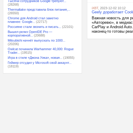
Тысячи сотрудников Google требуют...
(28268)
iXBT
, 2023-12-02 10:12
Thermaltake представила блок питания,...
Geely доработает Cool
(26550)
Важная новость для ро
Chrome для Android стал заметно
плавнее: Google...
(22717)
«Авторевю», в медиаси
CarPlay и Android Aut
Россияне стали звонить и писать...
(22101)
наконец-то готовы реа
Вышел релиз OpenIDE Pro —
корпоративной...
(20688)
Mitsubishi начнёт выпускать по 1000...
(20206)
Owlcat починила Warhammer 40,000: Rogue
Trader...
(19515)
Игра в стиле «Джона Уика», новая...
(19055)
Геймер отсудил у Microsoft свой аккаунт...
(18119)