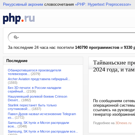
Рекурсивный акроним
словосочетания
«PHP: Hypertext Preprocessor»
За последние 24 часа нас посетили
140790 программистов
и
9330 
Последние
Тайваньские пр
2024 года, и та
Обанкротившегося производителя
телевизоров...
(2079)
Archer Aviation представила гибридный...
(1593)
Без 3D-печати: в России наладили
серийный...
(2106)
Нашумевший ролевой боевик Crimson
Desert...
(1882)
По сообщениям сетевы
операционной системы
Starlink перестанет быть только
спутниковой:...
(1837)
ссылаясь на руководит
Павел Дуров назвал исчезновение Telegram
генератор изображений
из...
(1772)
Samsung, SK hynix и Micron распродали
Подробнее на
3Dnews.ru
всю...
(2048)
Samsung, SK hynix и Micron распродали все...