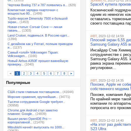
UI...
(1513)
3Dnews.ru
, 2023-12-02 16:
SpaceX купила произв
Чертежи Boeing 737 и 787 появились в...
(829)
Космический подрядчи
Компактная зарядка-«карточка» с
мощностью 80...
(1499)
одним из немногих ко
Турбо-версия Dimensity 7500 и большой
оставались тормозные
экран...
(1453)
своего поставщика пар
Новая статья: Corsair Cove — лихая
гавань....
(1303)
Land Cruiser, подвинься. В Россию едет...
iXBT
, 2023-12-02 14:59
(1394)
Плоский экран 6,55 д
С дизайном как у Ferrari, полным приводом
Samsung Galaxy A55 в
и...
(1137)
Инсайдер Стив Хеммер
Самый «злой» Volkswagen Tiguan:
сотрудничестве с рес
Volkswagen...
(1166)
Samsung Galaxy A55. И
Новый Airbus A350F прошел важнейшую
рамка экрана перемен
проверку...
(1040)
регулировки...
<
1
2
3
4
5
6
7
8
>
iXBT
, 2023-12-02 14:35
Популярные
Похоже, Apple не соби
собственного модема
США стали главным поставщиком...
(41644)
Похоже, компания Appl
Морские сражения, крупнейшая...
(34771)
По крайней мере тако
Тысячи сотрудников Google требуют...
компании по аппаратн
(30958)
попросила его проком
Chrome для Android стал заметно
плавнее: Google...
(24839)
Вышел релиз OpenIDE Pro —
iXBT
, 2023-12-02 14:40
корпоративной...
(21476)
«На этот раз действит
Mitsubishi начнёт выпускать по 1000...
S23 Ultra
(20975)