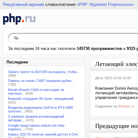
Рекурсивный акроним
словосочетания
«PHP: Hypertext Preprocessor»
За последние 24 часа нас посетили
145730 программистов
и
9315 
Последние
Летающий элект
Subaru тратит по $10 000 на машину, чтобы...
(689)
Дата: 2023-12-02 16:04
Память на чипах CXMT покорила рубеж...
(758)
Компания Doroni Aero
Китай обошёл США по расходам на
летающий автомобиль 
научные...
(918)
управления гражданск
Бывший сотрудник SK hynix, передавший...
(625)
Подробнее на
3Dnews.ru
Владелец видеокарты GeForce RTX 4090
получил...
(483)
X изменит правила вознаграждений
авторам,...
(470)
Предыдущие но
Google представила новую систему
кодовых...
(744)
Galaxy S25 FE получит ранний доступ к One