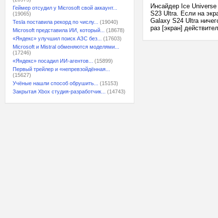
Инсайдер Ice Universe
Геймер отсудил у Microsoft свой аккаунт...
S23 Ultra. Если на эк
(19065)
Galaxy S24 Ultra ниче
Tesla поставила рекорд по числу...
(19040)
раз [экран] действите
Microsoft представила ИИ, который...
(18678)
«Яндекс» улучшил поиск АЗС без...
(17603)
Microsoft и Mistral обменяются моделями...
(17246)
«Яндекс» посадил ИИ-агентов...
(15899)
Первый трейлер и «непревзойдённая...
(15627)
Учёные нашли способ обрушить...
(15153)
Закрытая Xbox студия-разработчик...
(14743)