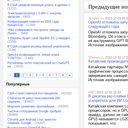
и...
(860)
В США увидели военную угрозу в дронах с...
Предыдущие но
(1222)
Электровелосипед с 2 кВт·ч энергии,
запасом...
(893)
3Dnews.ru
, 2023-12-02 05:
Конфигурация памяти из 2015 года,
OpenAI отложила запу
процессор...
(1249)
следующего года
«Мы собираемся построить заводы на
OpenAI отложила запу
Луне»....
(949)
Bloomberg. Об этом в
У Европы будет свой Starlink: ЕС утвердил...
её инструмента GPT Bu
(1506)
Источник изображения:
В США создали молекулярный анализатор...
(1198)
Spectre возвращается: новая атака
3Dnews.ru
, 2023-12-02 17:
TONTOU...
(1480)
Китайские производит
Ретейлеры хотят покупателей из ChatGPT,
но...
(1543)
Китайские партнёры N
графические процессо
<
1
2
3
4
5
6
7
8
>
американских санкций
Источник изображения:
Популярные
iXBT
, 2023-12-02 16:34
США стали главным поставщиком...
(41211)
В десятки раз слабее 
Character.AI запустила короткие ИИ-
ускоритель для ИИ L
сериалы...
(40467)
Китайская компания L
Морские сражения, крупнейшая...
(34297)
процессоров, но и GPU
Тысячи сотрудников Google требуют...
правда, далеко не са
(30065)
GPU) называется LG20
Chrome для Android стал заметно
плавнее: Google...
(24207)
показывает, что...
Вышел релиз OpenIDE Pro —