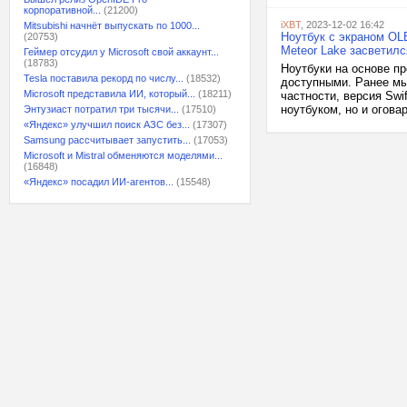
корпоративной...
(21200)
iXBT
, 2023-12-02 16:42
Mitsubishi начнёт выпускать по 1000...
Ноутбук с экраном OLED
(20753)
Meteor Lake засветилс
Геймер отсудил у Microsoft свой аккаунт...
(18783)
Ноутбуки на основе пр
Tesla поставила рекорд по числу...
(18532)
доступными. Ранее мы
Microsoft представила ИИ, который...
(18211)
частности, версия Swi
ноутбуком, но и огов
Энтузиаст потратил три тысячи...
(17510)
«Яндекс» улучшил поиск АЗС без...
(17307)
Samsung рассчитывает запустить...
(17053)
Microsoft и Mistral обменяются моделями...
(16848)
«Яндекс» посадил ИИ-агентов...
(15548)