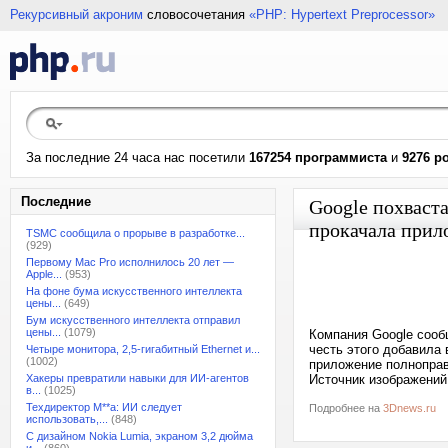
Рекурсивный акроним
словосочетания
«PHP: Hypertext Preprocessor»
За последние 24 часа нас посетили
167254 программиста
и
9276 р
Последние
Google похваст
прокачала при
TSMC сообщила о прорыве в разработке...
(929)
Первому Mac Pro исполнилось 20 лет —
Apple...
(953)
На фоне бума искусственного интеллекта
цены...
(649)
Бум искусственного интеллекта отправил
цены...
(1079)
Компания Google сооб
честь этого добавила
Четыре монитора, 2,5-гигабитный Ethernet и...
(1002)
приложение полноправ
Хакеры превратили навыки для ИИ-агентов
Источник изображений:
в...
(1025)
Техдиректор M**a: ИИ следует
Подробнее на
3Dnews.ru
использовать,...
(848)
С дизайном Nokia Lumia, экраном 3,2 дюйма