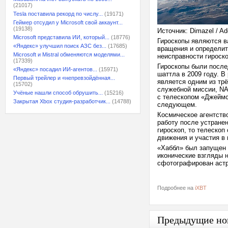
(21017)
Tesla поставила рекорд по числу...
(19171)
Геймер отсудил у Microsoft свой аккаунт...
(19138)
Источник: Dimazel / A
Microsoft представила ИИ, который...
(18776)
Гироскопы являются в
«Яндекс» улучшил поиск АЗС без...
(17685)
вращения и определит
Microsoft и Mistral обменяются моделями...
неисправности гироско
(17339)
Гироскопы были после
«Яндекс» посадил ИИ-агентов...
(15971)
шаттла в 2009 году. В
Первый трейлер и «непревзойдённая...
является одним из тр
(15702)
служебной миссии, NA
Учёные нашли способ обрушить...
(15216)
с телескопом «Джеймс 
Закрытая Xbox студия-разработчик...
(14788)
следующем.
Космическое агентство
работу после устране
гироскоп, то телескоп
движения и участия в
«Хаббл» был запущен в
иконические взгляды 
сфотографирован аст
Подробнее на
iXBT
Предыдущие но