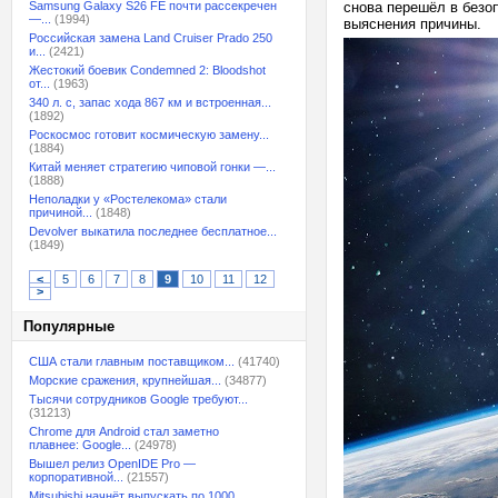
Samsung Galaxy S26 FE почти рассекречен
снова перешёл в безо
—...
(1994)
выяснения причины.
Российская замена Land Cruiser Prado 250
и...
(2421)
Жестокий боевик Condemned 2: Bloodshot
от...
(1963)
340 л. с, запас хода 867 км и встроенная...
(1892)
Роскосмос готовит космическую замену...
(1884)
Китай меняет стратегию чиповой гонки —...
(1888)
Неполадки у «Ростелекома» стали
причиной...
(1848)
Devolver выкатила последнее бесплатное...
(1849)
<
5
6
7
8
9
10
11
12
>
Популярные
США стали главным поставщиком...
(41740)
Морские сражения, крупнейшая...
(34877)
Тысячи сотрудников Google требуют...
(31213)
Chrome для Android стал заметно
плавнее: Google...
(24978)
Вышел релиз OpenIDE Pro —
корпоративной...
(21557)
Mitsubishi начнёт выпускать по 1000...