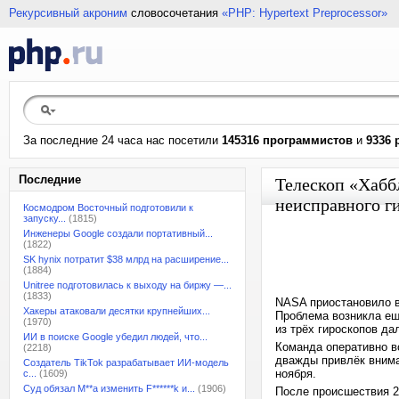
Рекурсивный акроним
словосочетания
«PHP: Hypertext Preprocessor»
За последние 24 часа нас посетили
145316 программистов
и
9336 
Последние
Телескоп «Хабб
неисправного г
Космодром Восточный подготовили к
запуску...
(1815)
Инженеры Google создали портативный...
(1822)
SK hynix потратит $38 млрд на расширение...
(1884)
Unitree подготовилась к выходу на биржу —...
(1833)
NASA приостановило в
Хакеры атаковали десятки крупнейших...
Проблема возникла ещё
(1970)
из трёх гироскопов да
ИИ в поиске Google убедил людей, что...
Команда оперативно в
(2218)
дважды привлёк внима
Создатель TikTok разрабатывает ИИ-модель
ноября.
с...
(1609)
Суд обязал M**a изменить F******k и...
(1906)
После происшествия 21