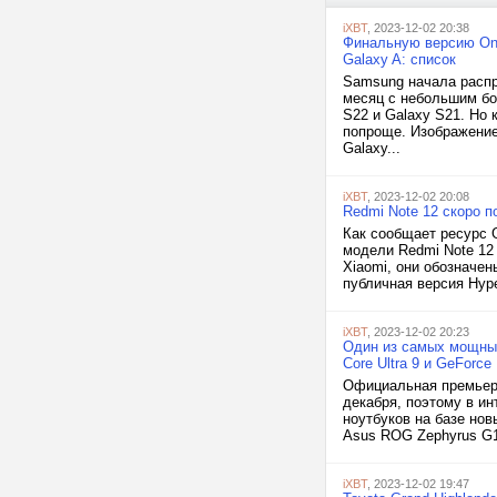
iXBT
, 2023-12-02 20:38
Финальную версию One
Galaxy A: список
Samsung начала распро
месяц с небольшим бо
S22 и Galaxy S21. Но
попроще. Изображение
Galaxy...
iXBT
, 2023-12-02 20:08
Redmi Note 12 скоро п
Как сообщает ресурс 
модели Redmi Note 12
Xiaomi, они обозначе
публичная версия Hype
iXBT
, 2023-12-02 20:23
Один из самых мощных
Core Ultra 9 и GeForce
Официальная премьера 
декабря, поэтому в и
ноутбуков на базе нов
Asus ROG Zephyrus G1
iXBT
, 2023-12-02 19:47