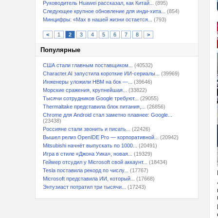
Руководитель Huawei рассказал, как Китай...
(895)
Следующее крупное обновление для инди-хита...
(854)
Минцифры: «Max в нашей жизни остается...
(793)
<
1
2
3
4
5
6
7
8
>
Популярные
США стали главным поставщиком...
(40532)
Character.AI запустила короткие ИИ-сериалы...
(39969)
Инженеры уложили HBM на бок —...
(39646)
Морские сражения, крупнейшая...
(33822)
Тысячи сотрудников Google требуют...
(29055)
Thermaltake представила блок питания,...
(26856)
Chrome для Android стал заметно плавнее: Google...
(23438)
Россияне стали звонить и писать...
(22426)
Вышел релиз OpenIDE Pro — корпоративной...
(20942)
Mitsubishi начнёт выпускать по 1000...
(20491)
Игра в стиле «Джона Уика», новая...
(19329)
Геймер отсудил у Microsoft свой аккаунт...
(18434)
Tesla поставила рекорд по числу...
(17767)
Microsoft представила ИИ, который...
(17668)
Энтузиаст потратил три тысячи...
(17243)