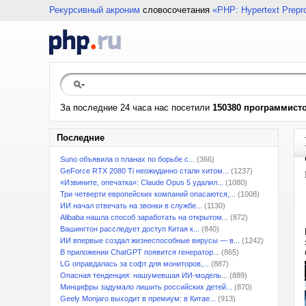
Рекурсивный акроним
словосочетания
«PHP: Hypertext Prepr
За последние 24 часа нас посетили
150380 программист
Последние
Suno объявила о планах по борьбе с...
(366)
GeForce RTX 2080 Ti неожиданно стали хитом...
(1237)
«Извините, опечатка»: Claude Opus 5 удалил...
(1080)
Три четверти европейских компаний опасаются,...
(1008)
ИИ начал отвечать на звонки в службе...
(1130)
Alibaba нашла способ заработать на открытом...
(872)
Вашингтон расследует доступ Китая к...
(840)
ИИ впервые создал жизнеспособные вирусы — в...
(1242)
В приложении ChatGPT появится генератор...
(865)
LG оправдалась за софт для мониторов,...
(887)
Опасная тенденция: нашумевшая ИИ-модель...
(889)
Минцифры задумало лишить российских детей...
(870)
Geely Monjaro выходит в премиум: в Китае...
(913)