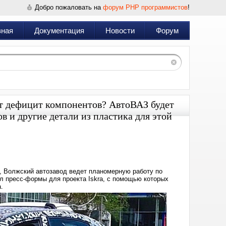
Добро пожаловать на
форум PHP программистов
!
вная
Документация
Новости
Форум
зит дефицит компонентов? АвтоВАЗ будет
в и другие детали из пластика для этой
Дата:
2023-
12-
03
11:39
од, Волжский автозавод ведет планомерную работу по
ил пресс-формы для проекта Iskra, с помощью которых
.