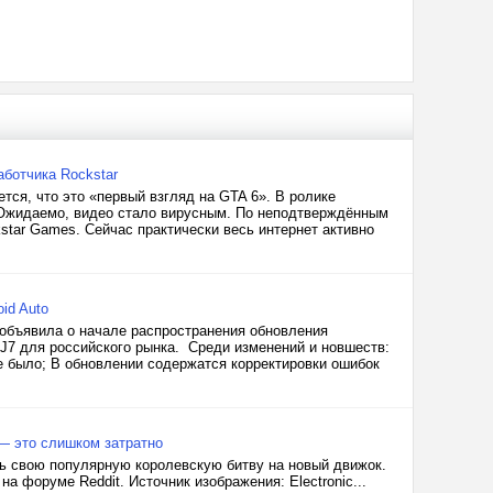
аботчика Rockstar
тся, что это «первый взгляд на GTA 6». В ролике
y. Ожидаемо, видео стало вирусным. По неподтверждённым
star Games. Сейчас практически весь интернет активно
id Auto
, объявила о начале распространения обновления
J7 для российского рынка. Среди изменений и новшеств:
не было; В обновлении содержатся корректировки ошибок
 — это слишком затратно
ь свою популярную королевскую битву на новый движок.
а форуме Reddit. Источник изображения: Electronic...