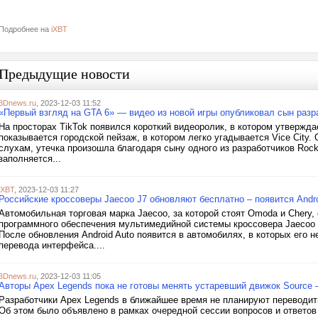
Подробнее на
iXBT
Предыдущие новости
3Dnews.ru
, 2023-12-03 11:52
«Первый взгляд на GTA 6» — видео из новой игры опубликовал сын разр
На просторах TikTok появился короткий видеоролик, в котором утверждае
показывается городской пейзаж, в котором легко угадывается Vice Cit
слухам, утечка произошла благодаря сыну одного из разработчиков Rock
заполняется...
iXBT
, 2023-12-03 11:27
Российские кроссоверы Jaecoo J7 обновляют бесплатно – появится Andro
Автомобильная торговая марка Jaecoo, за которой стоят Omoda и Chery
программного обеспечения мультимедийной системы кроссовера Jaecoo 
После обновления Android Auto появится в автомобилях, в которых его 
перевода интерфейса....
3Dnews.ru
, 2023-12-03 11:05
Авторы Apex Legends пока не готовы менять устаревший движок Source
Разработчики Apex Legends в ближайшее время не планируют переводит
Об этом было объявлено в рамках очередной сессии вопросов и ответов н