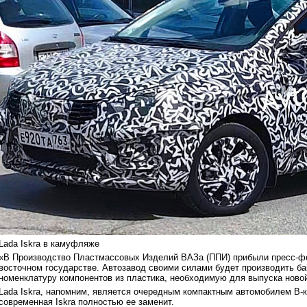
Lada Iskra в камуфляже
«В Производство Пластмассовых Изделий ВАЗа (ППИ) прибыли пресс-фо
восточном государстве. Автозавод своими силами будет производить ба
номенклатуру компонентов из пластика, необходимую для выпуска ново
Lada Iskra, напомним, является очередным компактным автомобилем B-кл
современная Iskra полностью ее заменит.